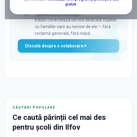
gratuit
.
ADS
Vrei să ajungi la părinții care
caută activ soluții?
Edulio conectează servicii dedicate copiilor
cu familiile care au nevoie de ele — fără
reclamă generală, fără risipă.
Discută despre o colaborare
CĂUTĂRI POPULARE
Ce caută părinții cel mai des
pentru
școli
din
Ilfov