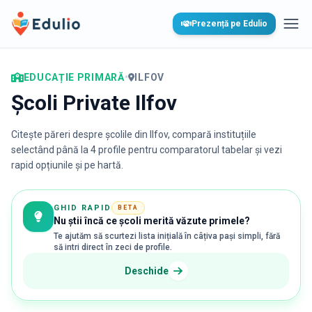
Edulio
Prezență pe Edulio
Desc
EDUCAȚIE PRIMARĂ
•
ILFOV
Școli Private Ilfov
Citește păreri despre școlile din
Ilfov
, compară instituțiile
selectând până la 4 profile pentru comparatorul tabelar și vezi
rapid opțiunile și pe hartă.
GHID RAPID
BETA
Nu știi încă ce școli merită văzute primele?
Te ajutăm să scurtezi lista inițială în câțiva pași simpli, fără
să intri direct în zeci de profile.
Deschide