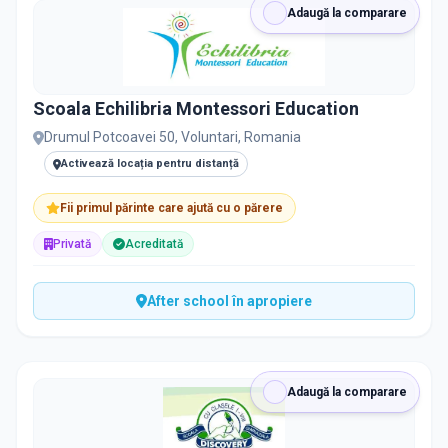
Adaugă la comparare
Scoala Echilibria Montessori Education
Drumul Potcoavei 50, Voluntari, Romania
Activează locația pentru distanță
Fii primul părinte care ajută cu o părere
Privată
Acreditată
After school în apropiere
Adaugă la comparare