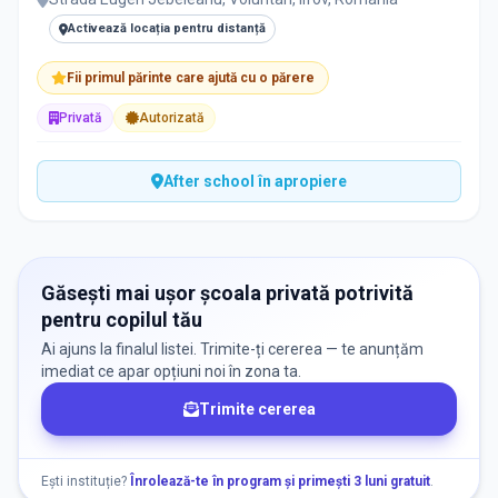
Activează locația pentru distanță
Fii primul părinte care ajută cu o părere
Privată
Autorizată
After school în apropiere
Găsești mai ușor școala privată potrivită
pentru copilul tău
Ai ajuns la finalul listei. Trimite-ți cererea — te anunțăm
imediat ce apar opțiuni noi în zona ta.
Trimite cererea
Ești instituție?
Înrolează-te în program și primești 3 luni gratuit
.