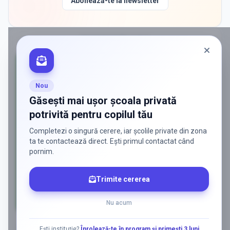
Abonează-te la newsletter
PROMOVAT ÎN
ILFOV
Nou
Găsești mai ușor școala privată
potrivită pentru copilul tău
Completezi o singură cerere, iar școlile private din zona
ta te contactează direct. Ești primul contactat când
pornim.
Trimite cererea
Nu acum
AD
Ești instituție?
Înrolează-te în program și primești 3 luni