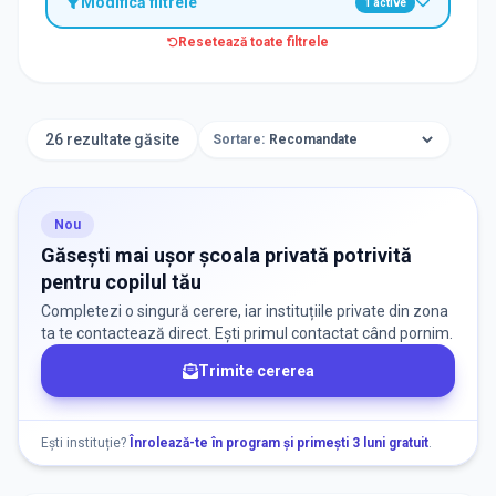
Modifică filtrele
1
active
Resetează toate filtrele
TIP INSTITUȚIE
Școli
26 rezultate găsite
Sortare:
ORAȘ / ZONĂ
Găsește lângă mine
Nou
Găsești mai ușor școala privată potrivită
pentru copilul tău
Completezi o singură cerere, iar instituțiile private din zona
ta te contactează direct. Ești primul contactat când pornim.
Trimite cererea
DISPONIBILITATE
Nu există informații despre locuri libere
Ești instituție?
Înrolează-te în program și primești 3 luni gratuit
.