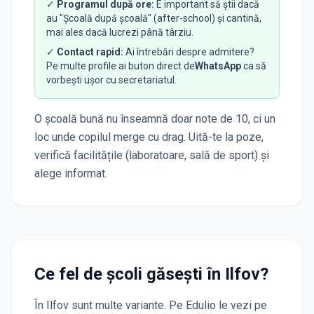
✓
Programul după ore:
E important să știi dacă
au "Școală după școală" (after-school) și cantină,
mai ales dacă lucrezi până târziu.
✓
Contact rapid:
Ai întrebări despre admitere?
Pe multe profile ai buton direct de
WhatsApp
ca să
vorbești ușor cu secretariatul.
O școală bună nu înseamnă doar note de 10, ci un
loc unde copilul merge cu drag. Uită-te la poze,
verifică facilitățile (laboratoare, sală de sport) și
alege informat.
Ce fel de școli găsești în
Ilfov
?
În
Ilfov
sunt multe variante. Pe Edulio le vezi pe