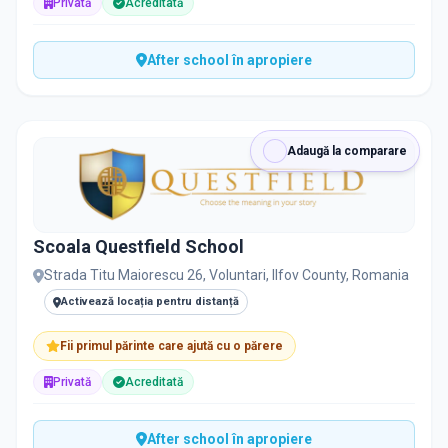
Privată
Acreditată
After school în apropiere
Adaugă la comparare
Scoala Questfield School
Strada Titu Maiorescu 26, Voluntari, Ilfov County, Romania
Activează locația pentru distanță
Fii primul părinte care ajută cu o părere
Privată
Acreditată
After school în apropiere