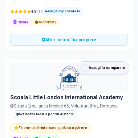
4.8
(
1
)
Adaugă experiența ta
Privată
Autorizată
After school în apropiere
Adaugă la comparare
Scoala Little London International Academy
Strada Erou Iancu Nicolae 65, Voluntari, Ilfov, Romania
Activează locația pentru distanță
Fii primul părinte care ajută cu o părere