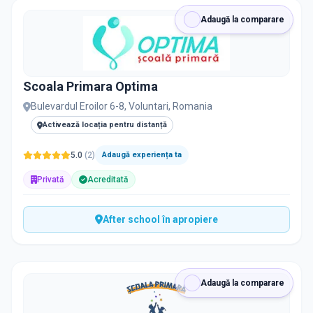
RECRUTARE
Adaugă la comparare
Nu există informații despre job-uri
Scoala Primara Optima
PRIVAT / DE STAT
Bulevardul Eroilor 6-8, Voluntari, Romania
Toate
Private
De stat
Activează locația pentru distanță
5.0
(
2
)
Adaugă experiența ta
Privată
Acreditată
Toate Filtrele
METODOLOGIE, LIMBĂ, FACILITĂȚI
After school în apropiere
Resetează filtrele
Adaugă la comparare