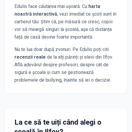
Edulio face căutarea mai ușoară. Cu
harta
noastră interactivă
, vezi imediat ce școli sunt în
cartierul tău. Știm că, pe măsură ce cresc, copiii
vor să meargă singuri la școală, așa că distanța
față de casă devine foarte importantă.
Nu te lua doar după zvonuri. Pe Edulio poți citi
recenzii reale
de la alți părinți și elevi
din Ilfov
.
Află adevărul despre profesori, despre cât de
sigură e școala și cum se gestionează
problemele de bullying, înainte să iei o decizie.
La ce să te uiți când alegi o
școală
în Ilfov
?