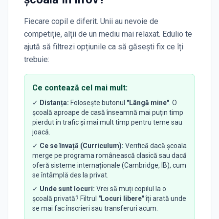
Fiecare copil e diferit. Unii au nevoie de
competiție, alții de un mediu mai relaxat. Edulio te
ajută să filtrezi opțiunile ca să găsești fix ce îți
trebuie:
Ce contează cel mai mult:
✓
Distanța:
Folosește butonul
"Lângă mine"
. O
școală aproape de casă înseamnă mai puțin timp
pierdut în trafic și mai mult timp pentru teme sau
joacă.
✓
Ce se învață (Curriculum):
Verifică dacă școala
merge pe programa românească clasică sau dacă
oferă sisteme internaționale (Cambridge, IB), cum
se întâmplă des la privat.
✓
Unde sunt locuri:
Vrei să muți copilul la o
școală privată? Filtrul
"Locuri libere"
îți arată unde
se mai fac înscrieri sau transferuri acum.