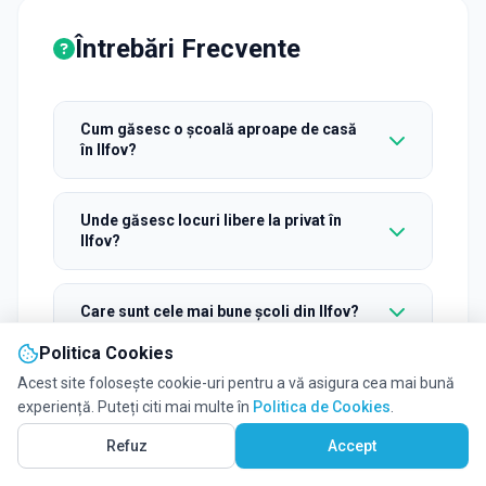
Întrebări Frecvente
Cum găsesc o școală aproape de casă
în Ilfov?
Unde găsesc locuri libere la privat în
Ilfov?
Care sunt cele mai bune școli din Ilfov?
Politica Cookies
Ce școli internaționale sau bilingve sunt
Acest site folosește cookie-uri pentru a vă asigura cea mai bună
în Ilfov?
experiență. Puteți citi mai multe în
Politica de Cookies
.
Vezi pe Hartă
26
Refuz
Accept
Găsesc școli cu transport în Ilfov?