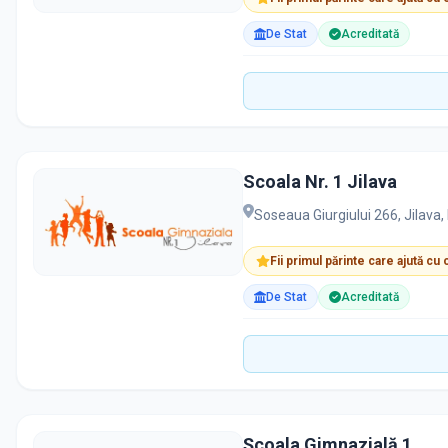
De Stat
Acreditată
Scoala Nr. 1 Jilava
Soseaua Giurgiului 266, Jilava,
Fii primul părinte care ajută cu
De Stat
Acreditată
Școala Gimnazială 1