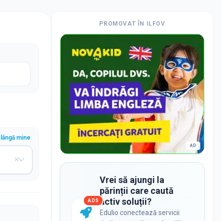
PROMOVAT ÎN
ILFOV
lângă mine
AD
Vrei să ajungi la
părinții care caută
activ soluții?
ADS
Edulio conectează servicii