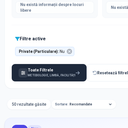
Nu există informații despre locuri
Nu există
libere
Filtre active
Private (Particulare)
:
Nu
Toate Filtrele
Resetează filtre
METODOLOGIE, LIMBĂ, FACILITĂȚI
50 rezultate găsite
Sortare: