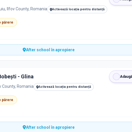
iu, Ilfov County, Romania
Activează locația pentru distanță
 o părere
After school în apropiere
obeşti - Glina
Adaugă
fov County, Romania
Activează locația pentru distanță
 o părere
After school în apropiere