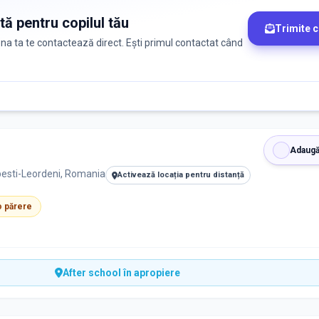
tă pentru copilul tău
Trimite 
zona ta te contactează direct. Ești primul contactat când
Adaugă
esti-Leordeni, Romania
Activează locația pentru distanță
 o părere
After school în apropiere