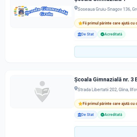
Soseaua Gruiu-Snagov 136, Gru
Fii primul părinte care ajută cu
De Stat
Acreditată
Școala Gimnazială nr. 3 B
Strada Libertatii 202, Glina, Il
Fii primul părinte care ajută cu
De Stat
Acreditată