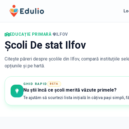
Edulio
Lo
EDUCAȚIE PRIMARĂ
•
ILFOV
Școli De stat Ilfov
Citește păreri despre școlile din
Ilfov
, compară instituțiile se
opțiunile și pe hartă.
GHID RAPID
BETA
Nu știi încă ce școli merită văzute primele?
Te ajutăm să scurtezi lista inițială în câțiva pași simpli, fă