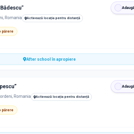
 Bădescu"
Adaugă
eni, Romania
Activează locația pentru distanță
 o părere
After school în apropiere
opescu”
Adaugă
eordeni, Romania
Activează locația pentru distanță
 o părere