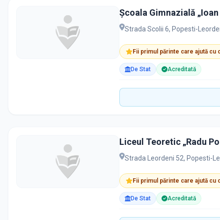
Școala Gimnazială „Ioan
Strada Scolii 6, Popesti-Leord
Fii primul părinte care ajută cu
De Stat
Acreditată
Liceul Teoretic „Radu P
Strada Leordeni 52, Popesti-L
Fii primul părinte care ajută cu
De Stat
Acreditată