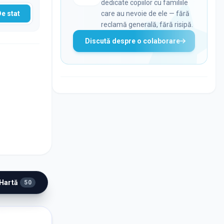
dedicate copiilor cu familiile
De stat
care au nevoie de ele — fără
reclamă generală, fără risipă.
Discută despre o colaborare
 Hartă
50