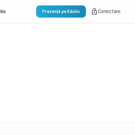
Conectare
lio
Prezență pe Edulio