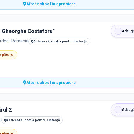
After school în apropiere
. Gheorghe Costaforu”
Adaugă
ordeni, Romania
Activează locația pentru distanță
 o părere
After school în apropiere
rul 2
Adaugă
a
Activează locația pentru distanță
 o părere