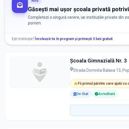
Nou
Găsești mai ușor școala privată potrivi
Completezi o singură cerere, iar instituțiile private din 
pornim.
Ești instituție?
Înrolează-te în program și primești 3 luni gratuit
.
Școala Gimnazială Nr. 3
Strada Domnita Balasa 13, Pop
Fii primul părinte care ajută cu
De Stat
Acreditată