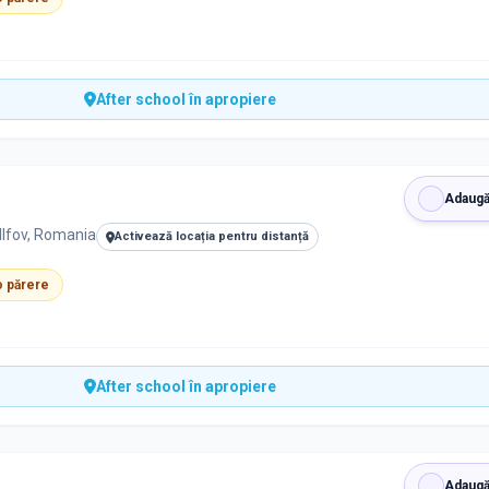
After school în apropiere
Adaugă
 Ilfov, Romania
Activează locația pentru distanță
 o părere
After school în apropiere
Adaugă