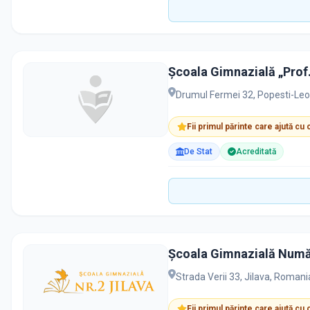
Școala Gimnazială „Prof
Drumul Fermei 32, Popesti-Le
Fii primul părinte care ajută cu
De Stat
Acreditată
Școala Gimnazială Numă
Strada Verii 33, Jilava, Romani
Fii primul părinte care ajută cu