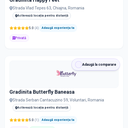
PRIVAT / DE STAT
Strada Vlad Tepes 63, Chiajna, Romania
Toate
Private
De stat
Activează locația pentru distanță
5.0
(
4
)
Adaugă experiența ta
Privată
Toate Filtrele
METODOLOGIE, LIMBĂ, FACILITĂȚI
Adaugă la comparare
Gradinita Butterfly Baneasa
Strada Serban Cantacuzino 59, Voluntari, Romania
Activează locația pentru distanță
5.0
(
1
)
Adaugă experiența ta