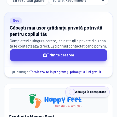
138 rezultate găsite
Sortare:
ORAȘ / ZONĂ
Găsește lângă mine
Nou
Găsești mai ușor grădinița privată potrivită
pentru copilul tău
Completezi o singură cerere, iar instituțiile private din zona
ta te contactează direct. Ești primul contactat când pornim.
Trimite cererea
DISPONIBILITATE
Nu există informații despre locuri libere
Ești instituție?
Înrolează-te în program și primești 3 luni gratuit
.
RECRUTARE
Adaugă la comparare
Nu există informații despre job-uri
Gradinita Happy Feet