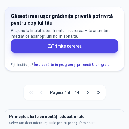
Găsești mai ușor grădinița privată potrivită
pentru copilul tău
Ai ajuns la finalul listei. Trimite-ți cererea — te anunțăm
imediat ce apar opțiuni noi în zona ta.
Trimite cererea
Ești instituție?
Înrolează-te în program și primești 3 luni gratuit
.
Pagina
1
din
14
Primește alerte cu noutăți educaționale
Selectăm doar informații utile pentru părinți, fără spam.