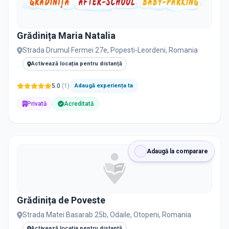
Grădinița Maria Natalia
Strada Drumul Fermei 27e, Popesti-Leordeni, Romania
Activează locația pentru distanță
5.0
(
1
)
Adaugă experiența ta
Privată
Acreditată
Adaugă la comparare
Grădinița de Poveste
Strada Matei Basarab 25b, Odaile, Otopeni, Romania
Activează locația pentru distanță