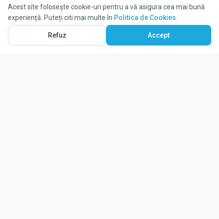
Acest site folosește cookie-uri pentru a vă asigura cea mai bună
experiență. Puteți citi mai multe în
Politica de Cookies
.
Vezi pe Hartă
138
Refuz
Accept
Ghidul tău complet pentru educație.
Găsește locul potrivit pentru viitorul copilului tău.
Noutăți
Despre Edulio
Cum Funcționează Edulio
Pentru instituții
Termeni și condiții
Contact Edulio
Politica de Cookies
Setări cookies