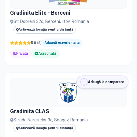
Gradinita Elite - Berceni
Str Dobreni 32d, Berceni, Ilfov, Romania
Activează locația pentru distanță
5.0
(
5
)
Adaugă experiența ta
Privată
Acreditată
Adaugă la comparare
Gradinita CLAS
Strada Narciselor 3c, Snagov, Romania
Activează locația pentru distanță