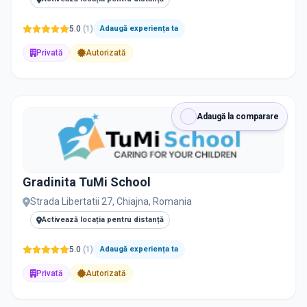
5.0
(
1
)
Adaugă experiența ta
Privată
Autorizată
Adaugă la comparare
Gradinita TuMi School
Strada Libertatii 27, Chiajna, Romania
Activează locația pentru distanță
5.0
(
1
)
Adaugă experiența ta
Privată
Autorizată