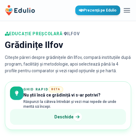
Edulio
Prezență pe Edulio
Desc
EDUCAȚIE PREȘCOLARĂ
•
ILFOV
Grădinițe Ilfov
Citește păreri despre grădinițele din
Ilfov
, compară instituțiile după
program, facilități și metodologie, apoi selectează până la 4
profile pentru comparator și vezi rapid opțiunile și pe hartă.
GHID RAPID
BETA
Nu știi încă ce grădiniță vi s-ar potrivi?
Răspunzi la câteva întrebări și vezi mai repede de unde
merită să începi.
Deschide