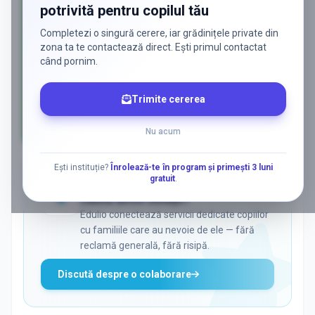
potrivită pentru copilul tău
Completezi o singură cerere, iar grădinițele private din
zona ta te contactează direct. Ești primul contactat
când pornim.
Trimite cererea
Nu acum
AD
Ești instituție?
Înrolează-te în program și primești 3 luni
gratuit
.
ADS
Vrei să ajungi la părinții care
caută activ soluții?
Edulio conectează servicii dedicate copiilor
cu familiile care au nevoie de ele — fără
reclamă generală, fără risipă.
Discută despre o colaborare