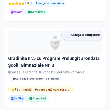
4.9
(
2
)
Adaugă experiența ta
Privată
Acreditată
Adaugă la comparare
Grădinița nr.5 cu Program Prelungit arondată
Școlii Gimnaziale Nr. 3
Soseaua Oltenitei 8, Popesti-Leordeni, Romania
Activează locația pentru distanță
Fii primul părinte care ajută cu o părere
De Stat
Acreditată