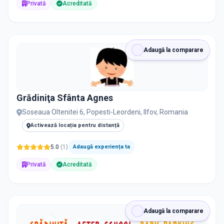
Privată
Acreditată
Adaugă la comparare
Grădiniţa Sfânta Agnes
Soseaua Oltenitei 6, Popesti-Leordeni, Ilfov, Romania
Activează locația pentru distanță
5.0
(
1
)
Adaugă experiența ta
Privată
Acreditată
Adaugă la comparare