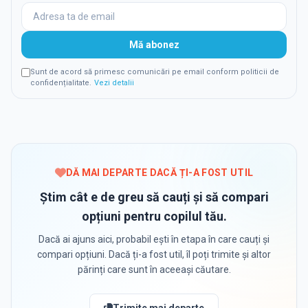
Mă abonez
Sunt de acord să primesc comunicări pe email conform politicii de
confidențialitate.
Vezi detalii
DĂ MAI DEPARTE DACĂ ȚI-A FOST UTIL
Știm cât e de greu să cauți și să compari
opțiuni pentru copilul tău.
Dacă ai ajuns aici, probabil ești în etapa în care cauți și
compari opțiuni. Dacă ți-a fost util, îl poți trimite și altor
părinți care sunt în aceeași căutare.