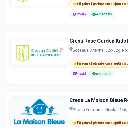
Fii primul părinte care ajută cu
Privată
Acreditată
Cresa Rose Garden Kids 
Soseaua Oltenitei 32c-32g, Po
Fii primul părinte care ajută cu
Privată
Acreditată
Cresa La Maison Bleue 
Strada Erou Iancu Nicolae 146, 
Fii primul părinte care ajută cu