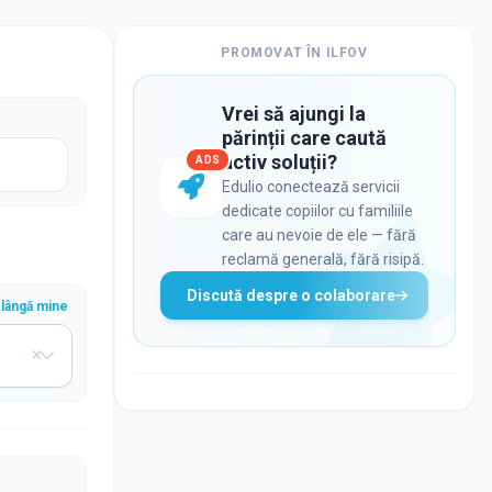
PROMOVAT ÎN
ILFOV
Vrei să ajungi la
părinții care caută
activ soluții?
ADS
Edulio conectează servicii
dedicate copiilor cu familiile
care au nevoie de ele — fără
reclamă generală, fără risipă.
Discută despre o colaborare
lângă mine