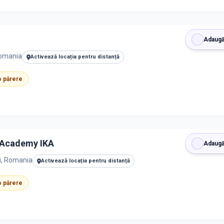
Adaugă
Romania
Activează locația pentru distanță
 o părere
s Academy IKA
Adaugă
u, Romania
Activează locația pentru distanță
 o părere