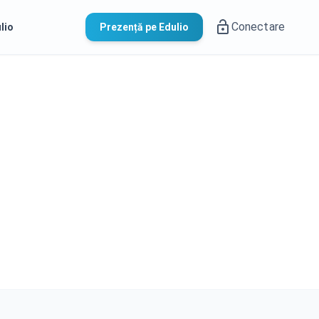
Conectare
lio
Prezență pe Edulio