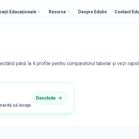
cații Educaționale
Resurse
Despre Edulio
Contact Edu
lectând până la 4 profile pentru comparatorul tabelar și vezi rapid
Deschide
merită să începi.