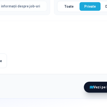
 informații despre job-uri
Toate
Private
le
Vezi pe