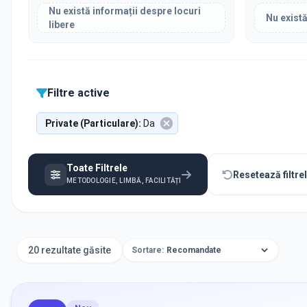
Nu există informații despre locuri
Nu există
libere
Filtre active
Private (Particulare)
:
Da
Toate Filtrele
Resetează filtre
METODOLOGIE, LIMBĂ, FACILITĂȚI
20 rezultate găsite
Sortare: