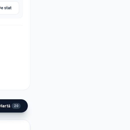
De stat
 Hartă
20