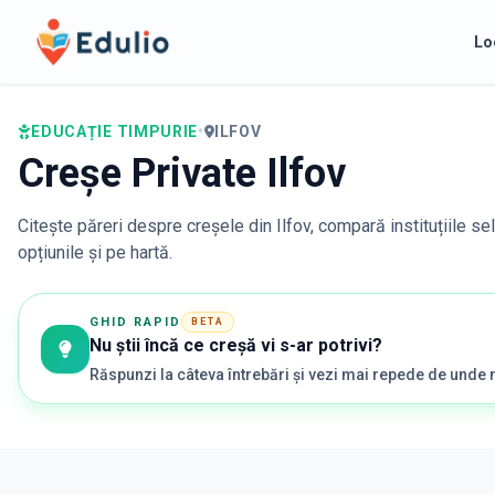
Edulio
Lo
EDUCAȚIE TIMPURIE
•
ILFOV
Creșe Private Ilfov
Citește păreri despre creșele din
Ilfov
, compară instituțiile se
opțiunile și pe hartă.
GHID RAPID
BETA
Nu știi încă ce creșă vi s-ar potrivi?
Răspunzi la câteva întrebări și vezi mai repede de unde 