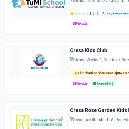
Strada Libertatii 27, Chiajna, I
1.0
(
1
)
Adaugă experienț
Privată
Cresa Kids Club
Strada Viselor 1, Balotesti, Ro
Fii primul părinte care ajută cu
Privată
Acreditată
Cresa Rose Garden Kids 
Soseaua Oltenitei 14A, Popest