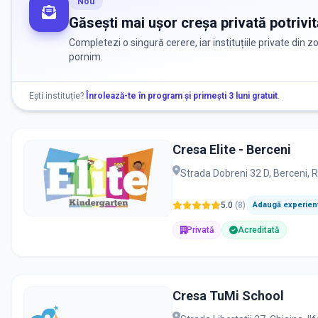
Nou
Găsești mai ușor creșa privată potrivit
Completezi o singură cerere, iar instituțiile private din 
pornim.
Ești instituție?
Înrolează-te în program și primești 3 luni gratuit
.
Cresa Elite - Berceni
Strada Dobreni 32 D, Berceni,
5.0
(
8
)
Adaugă experienț
Privată
Acreditată
Cresa TuMi School