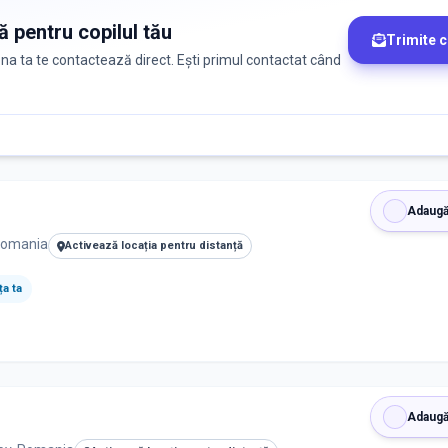
ă pentru copilul tău
Trimite 
zona ta te contactează direct. Ești primul contactat când
Adaugă
 Romania
Activează locația pentru distanță
a ta
Adaugă