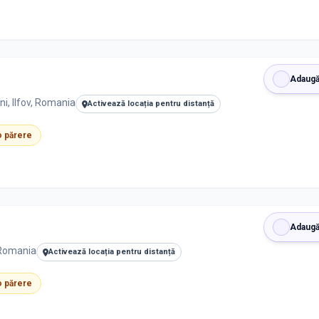
Adaugă
i, Ilfov, Romania
Activează locația pentru distanță
 o părere
Adaugă
 Romania
Activează locația pentru distanță
 o părere