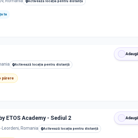
lfov, Romania
Activează locația pentru distanță
a ta
Adaugă
mania
Activează locația pentru distanță
 o părere
by ETOS Academy - Sediul 2
Adaugă
i-Leordeni, Romania
Activează locația pentru distanță