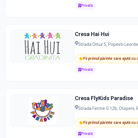
Privată
Cresa Hai Hui
Strada Oituz 5, Popesti-Leorden
Fii primul părinte care ajută cu
Privată
Cresa FlyKids Paradise
Strada Ferme G 12b, Otopeni,
Fii primul părinte care ajută cu
Privată