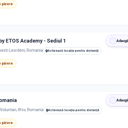
 o părere
by ETOS Academy - Sediul 1
Adaugă
pesti-Leordeni, Romania
Activează locația pentru distanță
 o părere
Romania
Adaugă
Voluntari, Ilfov, Romania
Activează locația pentru distanță
 o părere