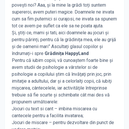
povești noi? Aaa, și la mine la grădi toți suntem
supereroi, avem puteri magice. Doamnele ne invata
cum sa fim puternici si curajosi, ne invata sa spunem
tot ce avem pe suflet ca ele sa ne poata ajuta.
Și, știți ce, mami și tati, aici doamnele au jocuri și
pentru părinți, pentru că la grădinița mea, ele au grijă
și de oamenii mari” Ascultați glasul copiilor și
îndrumați-i spre
Grădinița HappyLand
Pentru că iubim copiii, vă cunoaştem foarte bine şi
avem studii de psihologie a vârstelor si de
psihologie a copilului ştim că învăţaţi prin joc, prin
imitaţie a adultului, dar şi a celorlalţi copii, că iubiţi
mişcarea, cântecelele, iar activităţile întreprinse
trebuie să fie scurte şi schimbate cât mai des vă
propunem următoarele:
Jocuri cu text si cant – imbina miscarea cu
cantecele pentru a facilita invatarea;
Jocuri de miscare – pentru dezvoltare din punct de