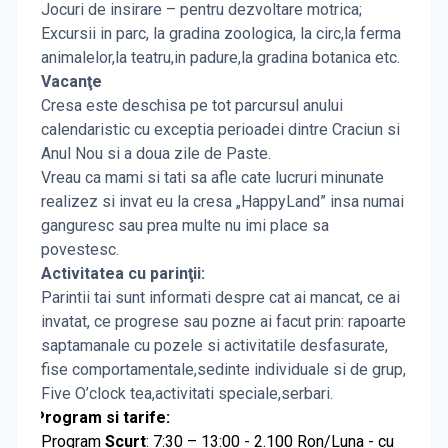
Jocuri de insirare – pentru dezvoltare motrica;
Excursii in parc, la gradina zoologica, la circ,la ferma
animalelor,la teatru,in padure,la gradina botanica etc.
Vacanţe
Cresa este deschisa pe tot parcursul anului
calendaristic cu exceptia perioadei dintre Craciun si
Anul Nou si a doua zile de Paste.
Vreau ca mami si tati sa afle cate lucruri minunate
realizez si invat eu la cresa „HappyLand” insa numai
ganguresc sau prea multe nu imi place sa
povestesc.
Activitatea cu parinţii:
Parintii tai sunt informati despre cat ai mancat, ce ai
invatat, ce progrese sau pozne ai facut prin: rapoarte
saptamanale cu pozele si activitatile desfasurate,
fise comportamentale,sedinte individuale si de grup,
Five O’clock tea,activitati speciale,serbari.
Program si tarife:
Program
Scurt
: 7:30 – 13:00 - 2.100 Ron/Luna - cu