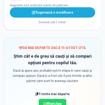
Sugestiile sunt analizate înainte de publicare.
Sugerează o modificare
Durează sub 1 minut.
DĂ MAI DEPARTE DACĂ ȚI-A FOST UTIL
Știm cât e de greu să cauți și să compari
opțiuni pentru copilul tău.
Dacă ai ajuns aici, probabil ești în etapa în care cauți și
compari opțiuni. Dacă ți-a fost util, îl poți trimite și altor
părinți care sunt în aceeași căutare.
Trimite mai departe
WhatsApp