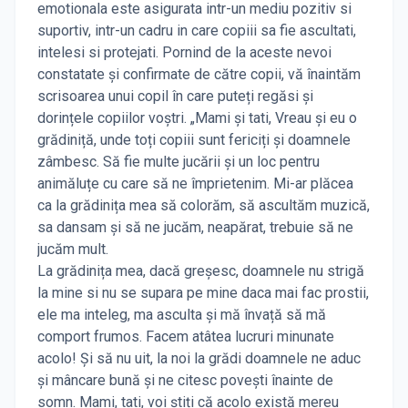
emotionala este asigurata intr-un mediu pozitiv si
suportiv, intr-un cadru in care copiii sa fie ascultati,
intelesi si protejati. Pornind de la aceste nevoi
constatate și confirmate de către copii, vă înaintăm
scrisoarea unui copil în care puteți regăsi și
dorințele copiilor voștri. „Mami și tati, Vreau și eu o
grădiniță, unde toți copiii sunt fericiți și doamnele
zâmbesc. Să fie multe jucării și un loc pentru
animăluțe cu care să ne împrietenim. Mi-ar plăcea
ca la grădinița mea să colorăm, să ascultăm muzică,
sa dansam și să ne jucăm, neapărat, trebuie să ne
jucăm mult.
La grădinița mea, dacă greșesc, doamnele nu strigă
la mine si nu se supara pe mine daca mai fac prostii,
ele ma inteleg, ma asculta și mă învață să mă
comport frumos. Facem atâtea lucruri minunate
acolo! Și să nu uit, la noi la grădi doamnele ne aduc
și mâncare bună și ne citesc povești înainte de
somn. Mami, tati, voi știți că acolo există mereu