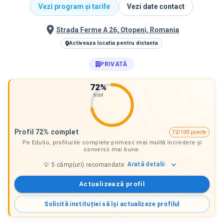
Vezi program și tarife
Vezi date contact
Strada Ferme A 26, Otopeni, Romania
Activeaza locatia pentru distanta
PRIVATĂ
72
%
scor
Profil 72% complet
72/100 puncte
Pe Edulio, profilurile complete primesc mai multă încredere și
conversii mai bune.
Arată
detalii
💡
5
câmp(uri) recomandate
Actualizează profil
Solicită instituției să își actualizeze profilul