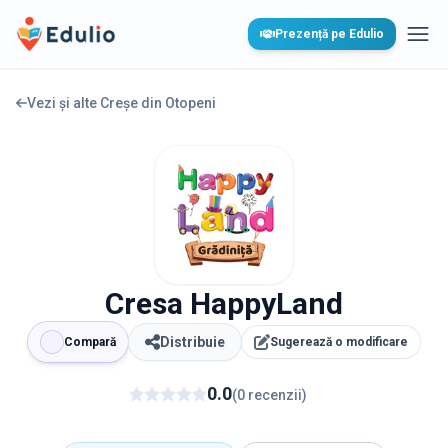
Edulio
Prezență pe Edulio
Desc
Vezi și alte Creșe din
Otopeni
Cresa HappyLand
Distribuie
Compară
Sugerează o modificare
0.0
(
0
recenzii
)