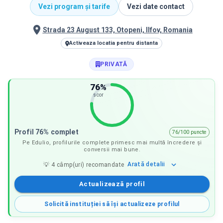
Vezi program și tarife
Vezi date contact
Strada 23 August 133, Otopeni, Ilfov, Romania
Activeaza locatia pentru distanta
PRIVATĂ
76
%
scor
Profil 76% complet
76/100 puncte
Pe Edulio, profilurile complete primesc mai multă încredere și
conversii mai bune.
Arată
detalii
💡
4
câmp(uri) recomandate
Actualizează profil
Solicită instituției să își actualizeze profilul