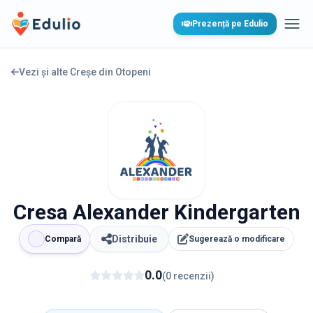
Edulio
Prezență pe Edulio
Desc
Vezi și alte Creșe din
Otopeni
Cresa Alexander Kindergarten
Distribuie
Compară
Sugerează o modificare
0.0
(
0
recenzii
)