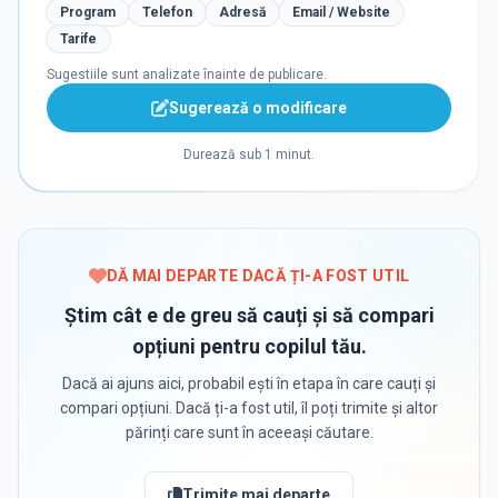
Program
Telefon
Adresă
Email / Website
Tarife
Sugestiile sunt analizate înainte de publicare.
Sugerează o modificare
Durează sub 1 minut.
DĂ MAI DEPARTE DACĂ ȚI-A FOST UTIL
Știm cât e de greu să cauți și să compari
opțiuni pentru copilul tău.
Dacă ai ajuns aici, probabil ești în etapa în care cauți și
compari opțiuni. Dacă ți-a fost util, îl poți trimite și altor
părinți care sunt în aceeași căutare.
Trimite mai departe