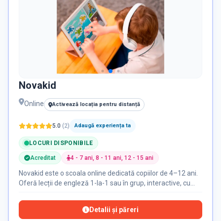
Novakid
Online
Activează locația pentru distanță
5.0
(
2
)
Adaugă experiența ta
LOCURI DISPONIBILE
Acreditat
4 - 7 ani, 8 - 11 ani, 12 - 15 ani
Novakid este o scoala online dedicată copiilor de 4–12 ani.
Oferă lecții de engleză 1-la-1 sau în grup, interactive, cu
profesori acreditați, curriculum internațional și platformă
gamificată. Încearcă prima lecție gratuit!
Detalii și păreri