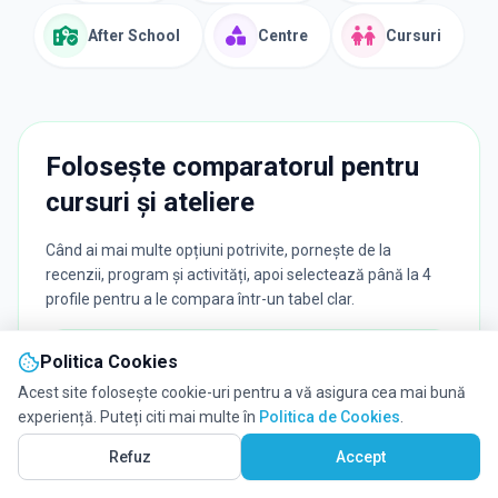
After School
Centre
Cursuri
Folosește comparatorul pentru
cursuri și ateliere
Când ai mai multe opțiuni potrivite, pornește de la
recenzii, program și activități, apoi selectează până la 4
profile pentru a le compara într-un tabel clar.
Citește păreri reale
Politica Cookies
Acest site folosește cookie-uri pentru a vă asigura cea mai bună
Vezi rapid ce spun părinții despre profesori,
organizare și experiența generală.
experiență. Puteți citi mai multe în
Politica de Cookies
.
Vezi pe Hartă
356
Refuz
Accept
Selectează până la 4 profile