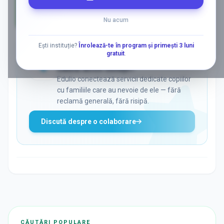
Nu acum
AD
Ești instituție?
Înrolează-te în program și primești 3 luni
gratuit
.
ADS
Vrei să ajungi la părinții care
caută activ soluții?
Edulio conectează servicii dedicate copiilor
cu familiile care au nevoie de ele — fără
reclamă generală, fără risipă.
Discută despre o colaborare
CĂUTĂRI POPULARE