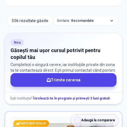
ORAȘ / ZONĂ
Găsește lângă mine
356 rezultate găsite
Sortare:
Nou
CATEGORII
Găsești mai ușor cursul potrivit pentru
copilul tău
Selectează Categorii
Selectează
Completezi o singură cerere, iar instituțiile private din zona
ta te contactează direct. Ești primul contactat când pornim.
Trimite cererea
GRUPA DE VÂRSTĂ
Vârstă
Ești instituție?
Înrolează-te în program și primești 3 luni gratuit
.
NEVOI SPECIALE
Adaugă la comparare
PARTENER EDULIO