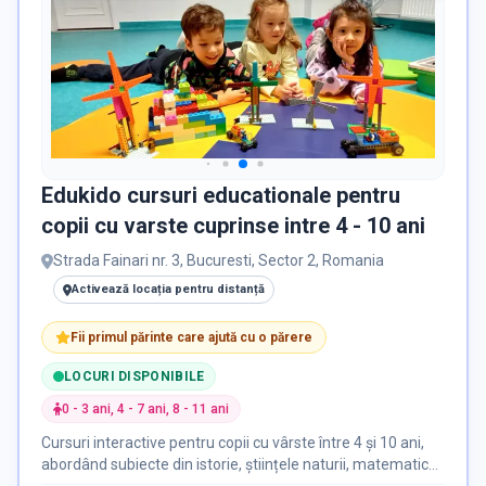
Nevoi Speciale
DISPONIBILITATE
Locuri disponibile
6
Edukido cursuri educationale pentru
copii cu varste cuprinse intre 4 - 10 ani
RECRUTARE
Strada Fainari nr. 3, Bucuresti, Sector 2, Romania
Activează locația pentru distanță
Nu există informații despre job-uri
Fii primul părinte care ajută cu o părere
LOCURI DISPONIBILE
0 - 3 ani, 4 - 7 ani, 8 - 11 ani
Cursuri interactive pentru copii cu vârste între 4 și 10 ani,
abordând subiecte din istorie, științele naturii, matematică,