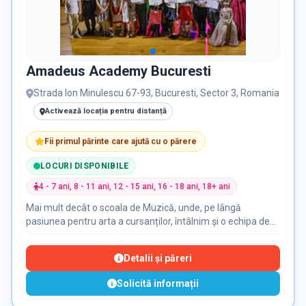
Amadeus Academy Bucuresti
Strada Ion Minulescu 67-93, Bucuresti, Sector 3, Romania
Activează locația pentru distanță
Fii primul părinte care ajută cu o părere
LOCURI DISPONIBILE
4 - 7 ani, 8 - 11 ani, 12 - 15 ani, 16 - 18 ani, 18+ ani
Mai mult decât o scoala de Muzică, unde, pe lângă
pasiunea pentru arta a cursanților, întâlnim și o echipa de
profesioniști, cu studii de specialitate, unii dintre ei cu o
carieră muzicală demnă de apreciat . Amadeus Academy
Detalii și păreri
apare ca și scoala din anul 2017 , având- o ca membru
fondator pe dna profesor Canto / Pian , Artist Liric, Oana
Solicită informații
Căpățînă.. Amadeus Academy se remarca fata de celelalte
scoli de specialitate prin metoda aproape unica de predare