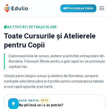
Edulio
Prezență pe Edulio
Desc
ACTIVITĂȚI EXTRAȘCOLARE
Toate Cursurile și Atelierele
pentru Copii
Explorează lista de cursuri, ateliere și activități extrașcolare din
România. Folosește filtrele pentru a găsi rapid ce i se potrivește
copilului tău.
Citește păreri despre cursuri și ateliere din România, compară
instituțiile selectând până la 4 profile pentru comparatorul tabelar
și vezi rapid opțiunile și pe hartă.
GHID RAPID
BETA
Nu știi încă ce i s-ar potrivi?