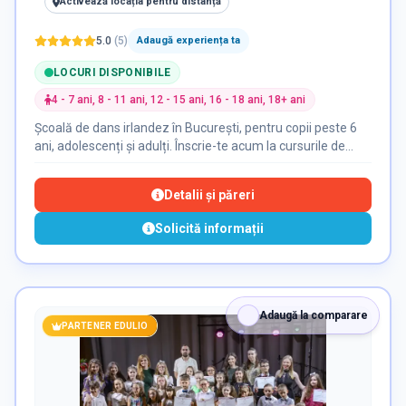
Activează locația pentru distanță
5.0
(
5
)
Adaugă experiența ta
LOCURI DISPONIBILE
4 - 7 ani, 8 - 11 ani, 12 - 15 ani, 16 - 18 ani, 18+ ani
Școală de dans irlandez în București, pentru copii peste 6
ani, adolescenți și adulți. Înscrie-te acum la cursurile de
dans irlandez pentru performanță și hobby STEYsha
School.
Detalii și păreri
Solicită informații
Adaugă la comparare
PARTENER EDULIO