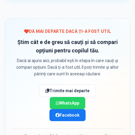
DĂ MAI DEPARTE DACĂ ȚI-A FOST UTIL
Știm cât e de greu să cauți și să compari
opțiuni pentru copilul tău.
Dacă ai ajuns aici, probabil ești în etapa în care cauți și
compari opțiuni. Dacă ți-a fost util, îl poți trimite și altor
părinți care sunt în aceeași căutare.
Trimite mai departe
WhatsApp
Facebook