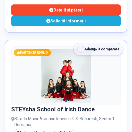
fizică etc, adaptate în funcție de vârstă, cu piese Lego®️. Ne
propunem să îi învățăm să construiască o lume, jucându-
Detalii și păreri
se.
Solicită informații
Adaugă la comparare
PARTENER EDULIO
STEYsha School of Irish Dance
Strada Maior Atanase Ionescu 4-8, Bucuresti, Sector 1,
Romania