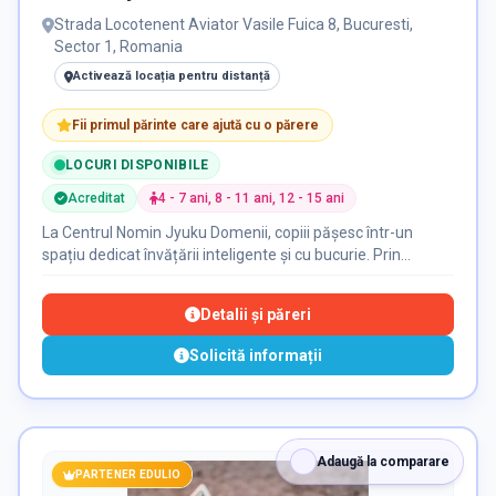
Strada Locotenent Aviator Vasile Fuica 8, Bucuresti,
Sector 1, Romania
Activează locația pentru distanță
Fii primul părinte care ajută cu o părere
LOCURI DISPONIBILE
Acreditat
4 - 7 ani, 8 - 11 ani, 12 - 15 ani
La Centrul Nomin Jyuku Domenii, copiii pășesc într-un
spațiu dedicat învățării inteligente și cu bucurie. Prin
metoda japoneză de calcul pe Soroban, își antrenează
mintea, își cresc încrederea în sine și descoperă cât de
Detalii și păreri
distractivă poate fi matematica – totul într-un mediu cald,
sigur și motivant!
Solicită informații
Adaugă la comparare
PARTENER EDULIO