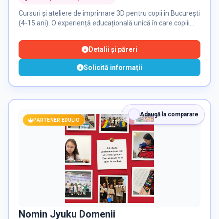
Cursuri și ateliere de imprimare 3D pentru copii în București
(4-15 ani). O experiență educațională unică în care copiii
descoperă designul 3D, tehnologia și activitățile STEM prin
proiecte practice. Organizăm cursuri la sediu și ateliere în
Detalii și păreri
grădinițe, școli, afterschool-uri și la evenimente.
Solicită informații
Adaugă la comparare
PARTENER EDULIO
Nomin Jyuku Domenii