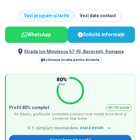
Vezi program și tarife
Vezi date contact
WhatsApp
Solicită informații
Strada Ion Minulescu 67-93, Bucuresti, Romania
Activeaza locatia pentru distanta
80
%
scor
Profil 80% complet
80/100 puncte
Pe Edulio, profilurile complete primesc mai multă încredere și
conversii mai bune.
Arată
detalii
💡
5
câmp(uri) recomandate