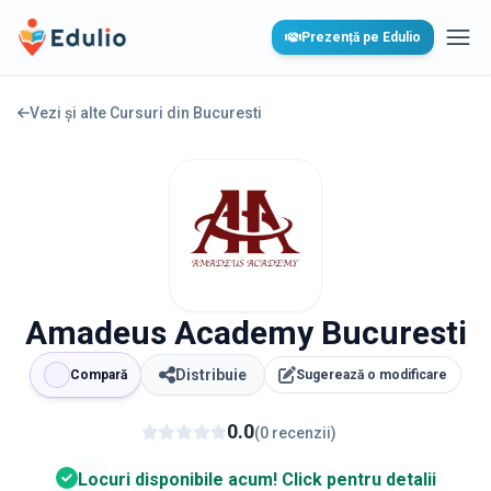
Edulio
Prezență pe Edulio
Desc
Vezi și alte Cursuri din
Bucuresti
Amadeus Academy Bucuresti
Distribuie
Compară
Sugerează o modificare
0.0
(
0
recenzii
)
Locuri disponibile acum! Click pentru detalii