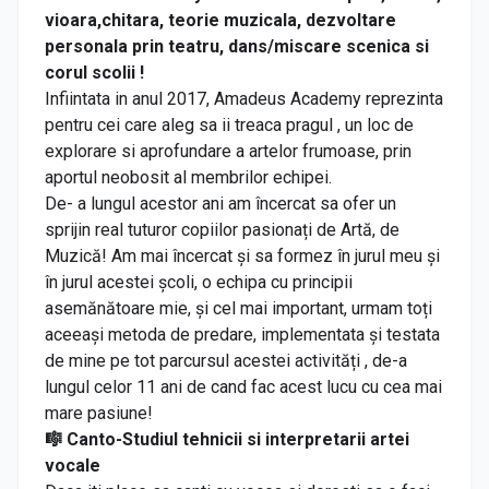
vioara,chitara, teorie muzicala, dezvoltare
personala prin teatru, dans/miscare scenica si
corul scolii !
Infiintata in anul 2017, Amadeus Academy reprezinta
pentru cei care aleg sa ii treaca pragul , un loc de
explorare si aprofundare a artelor frumoase, prin
aportul neobosit al membrilor echipei.
De- a lungul acestor ani am încercat sa ofer un
sprijin real tuturor copiilor pasionați de Artă, de
Muzică! Am mai încercat și sa formez în jurul meu și
în jurul acestei școli, o echipa cu principii
asemănătoare mie, și cel mai important, urmam toți
aceeași metoda de predare, implementata și testata
de mine pe tot parcursul acestei activități , de-a
lungul celor 11 ani de cand fac acest lucu cu cea mai
mare pasiune!
🎼 Canto-Studiul tehnicii si interpretarii artei
vocale