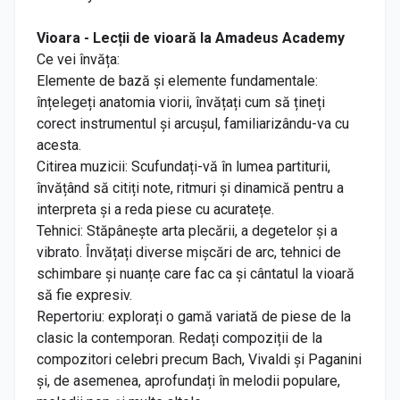
Vioara - Lecții de vioară la Amadeus Academy
Ce vei învăța:
Elemente de bază și elemente fundamentale:
înțelegeți anatomia viorii, învățați cum să țineți
corect instrumentul și arcușul, familiarizându-va cu
acesta.
Citirea muzicii: Scufundați-vă în lumea partiturii,
învățând să citiți note, ritmuri și dinamică pentru a
interpreta și a reda piese cu acuratețe.
Tehnici: Stăpânește arta plecării, a degetelor și a
vibrato. Învățați diverse mișcări de arc, tehnici de
schimbare și nuanțe care fac ca și cântatul la vioară
să fie expresiv.
Repertoriu: explorați o gamă variată de piese de la
clasic la contemporan. Redați compoziții de la
compozitori celebri precum Bach, Vivaldi și Paganini
și, de asemenea, aprofundați în melodii populare,