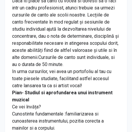
Daca iti place sa canti cu vocea si doresti sa o faci
intr un cadru profesionist, atunci trebuie sa urmezi
cursurile de canto ale scolii noastre. Lecțiile de
canto frecventate în mod regulat și sesiunile de
studiu individual ajută la dezvoltarea nivelului de
concentrare, dau o nota de determinare, disciplină și
responabilitate necesare in atingerea scopului dorit,
aceste abilități fiind de altfel valoroase și utile si în
alte domenii.Cursurile de canto sunt individuale, si
au o durata de 50 minute.
In urma cursurilor, vei avea un portofoliu al tau cu
toate piesele studiate, facilitand astfel accesul
catre lansarea ta ca si artist vocal!
Pian- Studiul si aprofundarea unui instrument
muzical
Ce vei învăța?
Cunostinte fundamentale :familiarizarea si
cunoasterea instrumentului, pozitia corecta a
mainilor si a corpului.