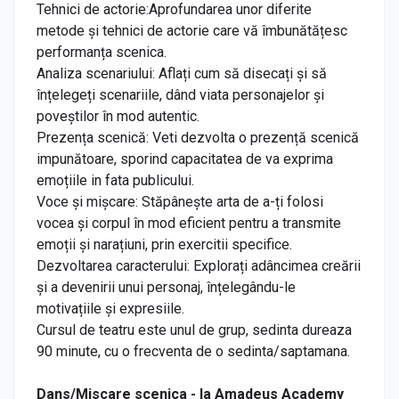
Tehnici de actorie:Aprofundarea unor diferite
metode și tehnici de actorie care vă îmbunătățesc
performanța scenica.
Analiza scenariului: Aflați cum să disecați și să
înțelegeți scenariile, dând viata personajelor și
poveștilor în mod autentic.
Prezența scenică: Veti dezvolta o prezență scenică
impunătoare, sporind capacitatea de va exprima
emoțiile in fata publicului.
Voce și mișcare: Stăpânește arta de a-ți folosi
vocea și corpul în mod eficient pentru a transmite
emoții și narațiuni, prin exercitii specifice.
Dezvoltarea caracterului: Explorați adâncimea creării
și a devenirii unui personaj, înțelegându-le
motivațiile și expresiile.
Cursul de teatru este unul de grup, sedinta dureaza
90 minute, cu o frecventa de o sedinta/saptamana.
Dans/Miscare scenica - la Amadeus Academy