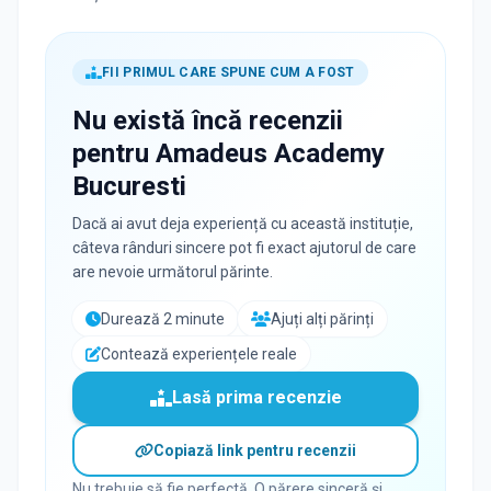
FII PRIMUL CARE SPUNE CUM A FOST
Nu există încă recenzii
pentru
Amadeus Academy
Bucuresti
Dacă ai avut deja experiență cu această instituție,
câteva rânduri sincere pot fi exact ajutorul de care
are nevoie următorul părinte.
Durează 2 minute
Ajuți alți părinți
Contează experiențele reale
Lasă prima recenzie
Copiază link pentru recenzii
Nu trebuie să fie perfectă. O părere sinceră și