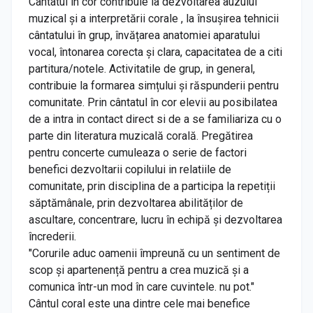
Cântatul în cor contribuie la dezvoltarea auzului
muzical și a interpretării corale , la însușirea tehnicii
cântatului în grup, învățarea anatomiei aparatului
vocal, întonarea corecta și clara, capacitatea de a citi
partitura/notele. Activitatile de grup, in general,
contribuie la formarea simțului și răspunderii pentru
comunitate. Prin cântatul în cor elevii au posibilatea
de a intra in contact direct si de a se familiariza cu o
parte din literatura muzicală corală. Pregătirea
pentru concerte cumuleaza o serie de factori
benefici dezvoltarii copilului in relatiile de
comunitate, prin disciplina de a participa la repetiții
săptămânale, prin dezvoltarea abilităților de
ascultare, concentrare, lucru în echipă și dezvoltarea
încrederii.
"Corurile aduc oamenii împreună cu un sentiment de
scop și apartenență pentru a crea muzică și a
comunica într-un mod în care cuvintele. nu pot."
Cântul coral este una dintre cele mai benefice