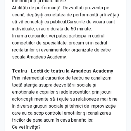
melodii pop și multe altele.
Abilități de performanță: Dezvoltați prezența pe
scenă, depășiți anxietatea de performanță și învățați
să vă conectați cu publicul.Cursurile de vioara sunt
individuale, si au o durata de 50 minute.
In urma cursurilor, vei putea participa in cadrul
competiilor de specialitate, precum si in cadrul
recitalurilor si evenimentelor organizate de catre
scoala Amadeus Academy.
Teatru - Lecții de teatru la Amadeus Academy
Prin intermediul cursurilor de teatru ne canalizam
toată atenția asupra dezvoltării sociale și
emoționale a copiilor si adolescentilor, prin jocuri
actoricești menite să-i ajute sa relationeze mai bine
în diverse grupuri sociale și tehnici de improvizație
care au ca scop controlul emotiilor și canalizarea
fricilor de pana acum în ceva benefic lor.
Ce vei învăța?