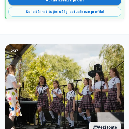
Actualizează profil
Solicită instituției să își actualizeze profilul
2
/
37
Vezi toate