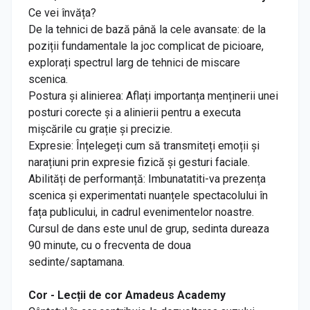
Ce vei învăța?
De la tehnici de bază până la cele avansate: de la
poziții fundamentale la joc complicat de picioare,
explorați spectrul larg de tehnici de miscare
scenica.
Postura și alinierea: Aflați importanța menținerii unei
posturi corecte și a alinierii pentru a executa
mișcările cu grație și precizie.
Expresie: Înțelegeți cum să transmiteți emoții și
narațiuni prin expresie fizică și gesturi faciale.
Abilități de performanță: Imbunatatiti-va prezența
scenica și experimentati nuanțele spectacolului în
fața publicului, in cadrul evenimentelor noastre.
Cursul de dans este unul de grup, sedinta dureaza
90 minute, cu o frecventa de doua
sedinte/saptamana.
Cor - Lecții de cor Amadeus Academy