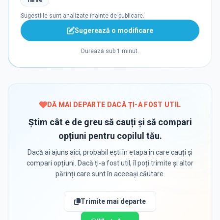
Tarife
Sugestiile sunt analizate înainte de publicare.
Sugerează o modificare
Durează sub 1 minut.
DĂ MAI DEPARTE DACĂ ȚI-A FOST UTIL
Știm cât e de greu să cauți și să compari
opțiuni pentru copilul tău.
Dacă ai ajuns aici, probabil ești în etapa în care cauți și
compari opțiuni. Dacă ți-a fost util, îl poți trimite și altor
părinți care sunt în aceeași căutare.
Trimite mai departe