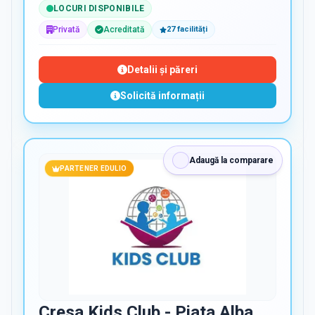
LOCURI DISPONIBILE
Privată
Acreditată
27
facilit
ăți
Detalii și păreri
Solicită informații
Adaugă la comparare
PARTENER EDULIO
Cresa Kids Club - Piata Alba