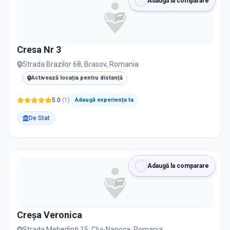
Adaugă la comparare
Cresa Nr 3
Strada Brazilor 68, Brasov, Romania
Activează locația pentru distanță
5.0
(
1
)
Adaugă experiența ta
De Stat
Adaugă la comparare
Creşa Veronica
Strada Mehedinti 15, Cluj-Napoca, Romania