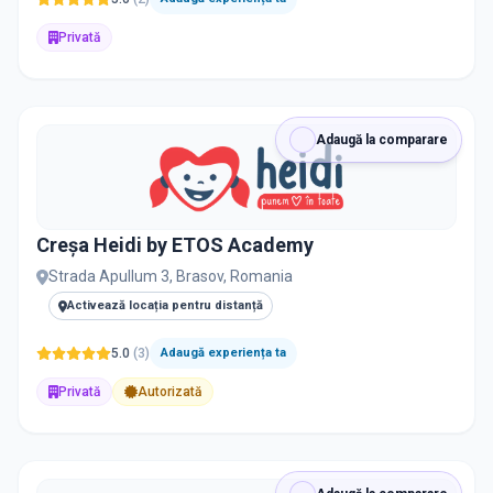
Privată
Adaugă la comparare
Creșa Heidi by ETOS Academy
Strada Apullum 3, Brasov, Romania
Activează locația pentru distanță
5.0
(
3
)
Adaugă experiența ta
Privată
Autorizată