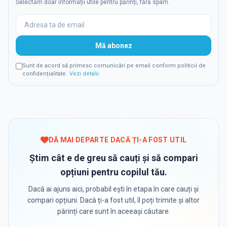
Selectăm doar informații utile pentru părinți, fără spam.
Mă abonez
Sunt de acord să primesc comunicări pe email conform politicii de
confidențialitate.
Vezi detalii
DĂ MAI DEPARTE DACĂ ȚI-A FOST UTIL
Știm cât e de greu să cauți și să compari
opțiuni pentru copilul tău.
Dacă ai ajuns aici, probabil ești în etapa în care cauți și
compari opțiuni. Dacă ți-a fost util, îl poți trimite și altor
părinți care sunt în aceeași căutare.