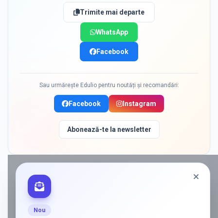
Trimite mai departe
WhatsApp
Facebook
Sau urmărește Edulio pentru noutăți și recomandări:
Facebook
Instagram
Abonează-te la newsletter
PROMOVAT
ADS
Vrei să ajungi la părinții care
caută activ soluții?
Nou
Edulio conectează servicii dedicate copiilor