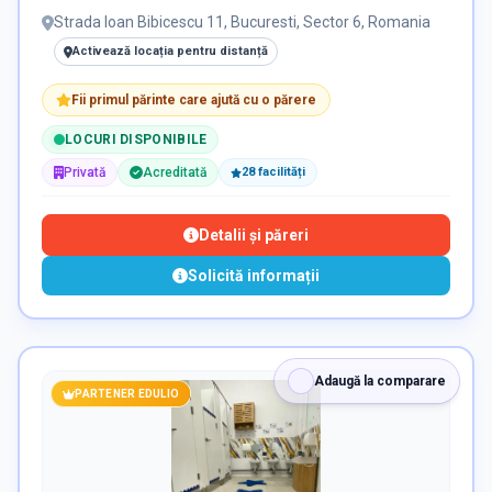
Strada Ioan Bibicescu 11, Bucuresti, Sector 6, Romania
Activează locația pentru distanță
Fii primul părinte care ajută cu o părere
LOCURI DISPONIBILE
Privată
Acreditată
28
facilit
ăți
Detalii și păreri
Solicită informații
Adaugă la comparare
PARTENER EDULIO