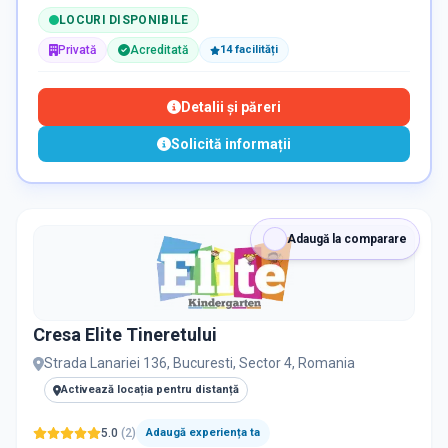
LOCURI DISPONIBILE
Privată
Acreditată
14
facilit
ăți
Detalii și păreri
Solicită informații
Adaugă la comparare
Cresa Elite Tineretului
Strada Lanariei 136, Bucuresti, Sector 4, Romania
Activează locația pentru distanță
5.0
(
2
)
Adaugă experiența ta