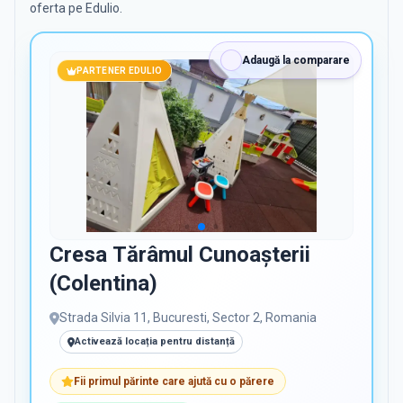
oferta pe Edulio.
PRIVAT / DE STAT
Toate
Private
De stat
Adaugă la comparare
PARTENER EDULIO
Toate Filtrele
METODOLOGIE, LIMBĂ, FACILITĂȚI
Cresa Tărâmul Cunoașterii
(Colentina)
Strada Silvia 11, Bucuresti, Sector 2, Romania
Activează locația pentru distanță
Fii primul părinte care ajută cu o părere