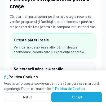
creșe
Când ai mai multe opțiuni pe shortlist, citește recenziile,
verifică programul și facilitățile, apoi selectează până la 4
creșe direct din listă pentru a le compara într-un tabel clar.
Citește păreri reale
Verifică rapid impresiile altor părinți despre
acomodare, comunicare și experiența generală.
Selectează până la 4 profile
Bifează creșele care te interesează direct din listă și
Politica Cookies
pregătește comparatorul fără să pierzi contextul.
Acest site folosește cookie-uri pentru a vă asigura cea mai bună
experiență. Puteți citi mai multe în
Politica de Cookies
.
Vezi pe Hartă
303
Refuz
Accept
Compară ușor în tabel și pe hartă
Vezi diferențele de program, facilități și localizare