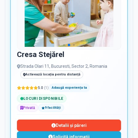
Cresa Stejărel
Strada Olari 11, Bucuresti, Sector 2, Romania
Activează locația pentru distanță
5.0
(
1
)
Adaugă experiența ta
LOCURI DISPONIBILE
Privată
9
facilit
ăți
Detalii și păreri
Solicită informații