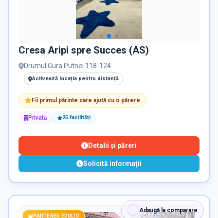
Cresa Aripi spre Succes (AS)
Drumul Gura Putnei 118-124
Activează locația pentru distanță
Fii primul părinte care ajută cu o părere
Privată
25
facilit
ăți
Detalii și păreri
Solicită informații
Adaugă la comparare
PARTENER EDULIO