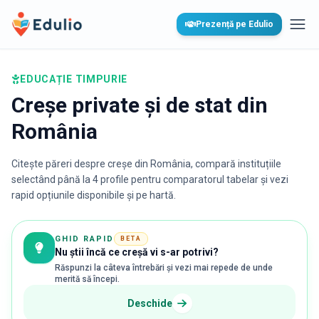
Edulio
Prezență pe Edulio
Desc
EDUCAȚIE TIMPURIE
Creșe private și de stat din
România
Citește păreri despre creșe din România, compară instituțiile
selectând până la 4 profile pentru comparatorul tabelar și vezi
rapid opțiunile disponibile și pe hartă.
GHID RAPID
BETA
Nu știi încă ce creșă vi s-ar potrivi?
Răspunzi la câteva întrebări și vezi mai repede de unde
merită să începi.
Deschide