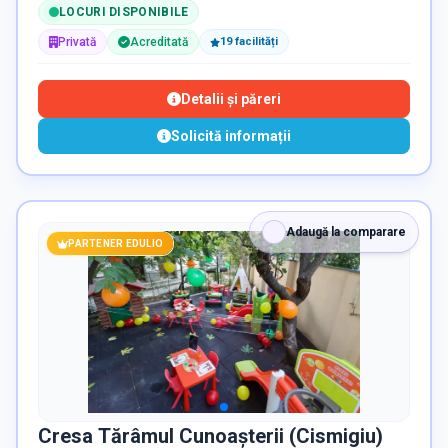
LOCURI DISPONIBILE
Privată
Acreditată
19
facilit
ăți
Detalii și păreri
Solicită informații
Adaugă la comparare
PARTENER EDULIO
Cresa Tărâmul Cunoașterii (Cismigiu)