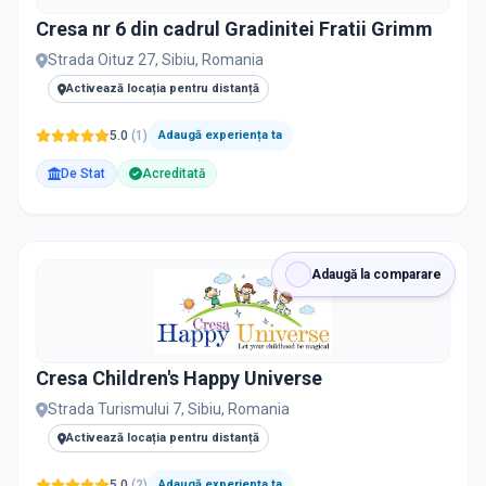
Cresa nr 6 din cadrul Gradinitei Fratii Grimm
Strada Oituz 27, Sibiu, Romania
Activează locația pentru distanță
5.0
(
1
)
Adaugă experiența ta
De Stat
Acreditată
Adaugă la comparare
Cresa Children's Happy Universe
Strada Turismului 7, Sibiu, Romania
Activează locația pentru distanță
5.0
(
2
)
Adaugă experiența ta