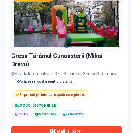
Cresa Tărâmul Cunoașterii (Mihai
Bravu)
Strada Ion Tuculescu 37a, Bucuresti, Sector 3, Romania
Activează locația pentru distanță
Fii primul părinte care ajută cu o părere
LOCURI DISPONIBILE
Privată
Acreditată
27
facilit
ăți
Detalii și păreri