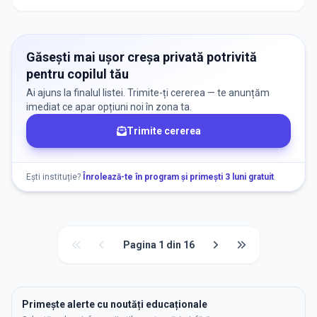
Găsești mai ușor creșa privată potrivită
pentru copilul tău
Ai ajuns la finalul listei. Trimite-ți cererea — te anunțăm
imediat ce apar opțiuni noi în zona ta.
Trimite cererea
Ești instituție?
Înrolează-te în program și primești 3 luni gratuit
.
Pagina
1
din
16
Primește alerte cu noutăți educaționale