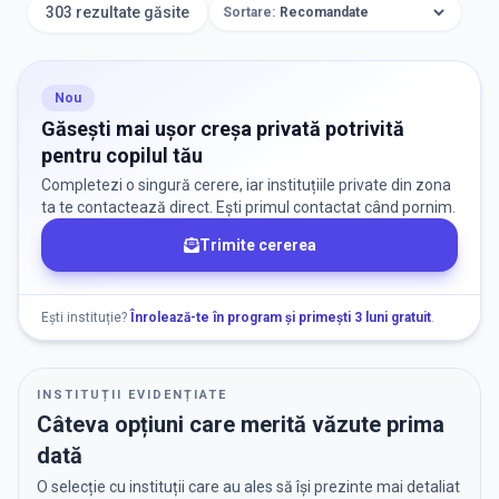
Creșe
303 rezultate găsite
Sortare:
ORAȘ / ZONĂ
Găsește lângă mine
Nou
Găsești mai ușor creșa privată potrivită
pentru copilul tău
Completezi o singură cerere, iar instituțiile private din zona
ta te contactează direct. Ești primul contactat când pornim.
Trimite cererea
DISPONIBILITATE
Instituții cu locuri disponibile
7
Ești instituție?
Înrolează-te în program și primești 3 luni gratuit
.
RECRUTARE
INSTITUȚII EVIDENȚIATE
Câteva opțiuni care merită văzute prima
Nu există informații despre job-uri
dată
O selecție cu instituții care au ales să își prezinte mai detaliat