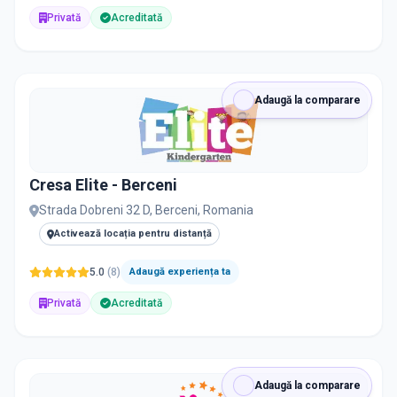
Privată
Acreditată
Adaugă la comparare
Cresa Elite - Berceni
Strada Dobreni 32 D, Berceni, Romania
Activează locația pentru distanță
5.0
(
8
)
Adaugă experiența ta
Privată
Acreditată
Adaugă la comparare