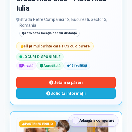
Iulia
Strada Petre Cumpanici 12, Bucuresti, Sector 3,
Romania
Activează locația pentru distanță
Fii primul părinte care ajută cu o părere
LOCURI DISPONIBILE
Privată
Acreditată
15
facilit
ăți
Detalii și păreri
Solicită informații
Adaugă la comparare
PARTENER EDULIO