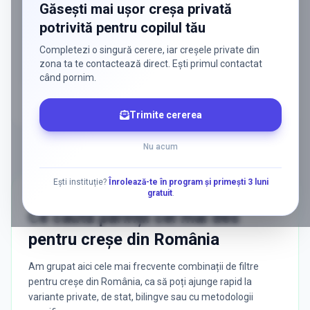
Găsești mai ușor creșa privată
cu familiile care au nevoie de ele — fără
potrivită pentru copilul tău
reclamă generală, fără risipă.
Completezi o singură cerere, iar creșele private din
Discută despre o colaborare
zona ta te contactează direct. Ești primul contactat
când pornim.
Trimite cererea
Nu acum
Ești instituție?
Înrolează-te în program și primești 3 luni
gratuit
.
CĂUTĂRI POPULARE
Ce caută părinții cel mai des
pentru
creșe
din
România
Am grupat aici cele mai frecvente combinații de filtre
pentru creșe din România, ca să poți ajunge rapid la
variante private, de stat, bilingve sau cu metodologii