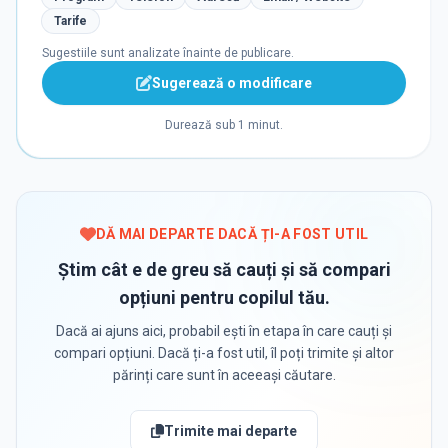
Tarife
Sugestiile sunt analizate înainte de publicare.
Sugerează o modificare
Durează sub 1 minut.
DĂ MAI DEPARTE DACĂ ȚI-A FOST UTIL
Știm cât e de greu să cauți și să compari
opțiuni pentru copilul tău.
Dacă ai ajuns aici, probabil ești în etapa în care cauți și
compari opțiuni. Dacă ți-a fost util, îl poți trimite și altor
părinți care sunt în aceeași căutare.
Trimite mai departe