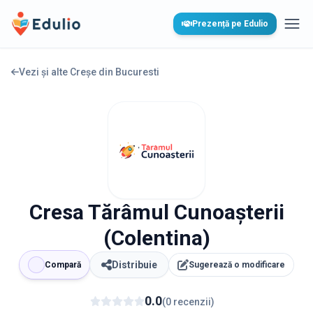
Edulio
Prezență pe Edulio
Desc
Vezi și alte Creșe din
Bucuresti
Cresa Tărâmul Cunoașterii
(Colentina)
Distribuie
Compară
Sugerează o modificare
0.0
(
0
recenzii
)