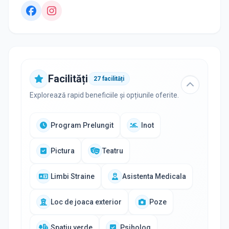
Facilități
27
facilități
Explorează rapid beneficiile și opțiunile oferite.
Program Prelungit
Inot
Pictura
Teatru
Limbi Straine
Asistenta Medicala
Loc de joaca exterior
Poze
Spatiu verde
Psiholog