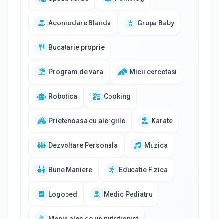
Acomodare Blanda
Grupa Baby
Bucatarie proprie
Program de vara
Micii cercetasi
Robotica
Cooking
Prietenoasa cu alergiile
Karate
Dezvoltare Personala
Muzica
Bune Maniere
Educatie Fizica
Logoped
Medic Pediatru
Meniu ales de un nutritionist