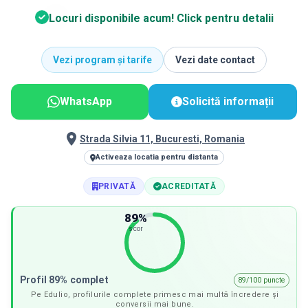
Locuri disponibile acum! Click pentru detalii
Vezi program și tarife
Vezi date contact
WhatsApp
Solicită informații
Strada Silvia 11, Bucuresti, Romania
Activeaza locatia pentru distanta
PRIVATĂ
ACREDITATĂ
89
%
scor
Profil 89% complet
89/100 puncte
Pe Edulio, profilurile complete primesc mai multă încredere și
conversii mai bune.