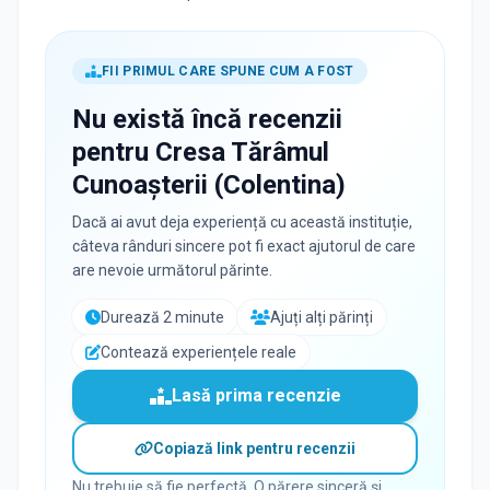
FII PRIMUL CARE SPUNE CUM A FOST
Nu există încă recenzii
pentru
Cresa Tărâmul
Cunoașterii (Colentina)
Dacă ai avut deja experiență cu această instituție,
câteva rânduri sincere pot fi exact ajutorul de care
are nevoie următorul părinte.
Durează 2 minute
Ajuți alți părinți
Contează experiențele reale
Lasă prima recenzie
Copiază link pentru recenzii
Nu trebuie să fie perfectă. O părere sinceră și