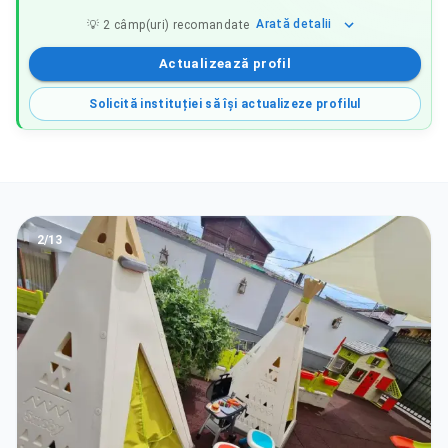
Arată
detalii
💡
2
câmp(uri) recomandate
Actualizează profil
Solicită instituției să își actualizeze profilul
2
/
13