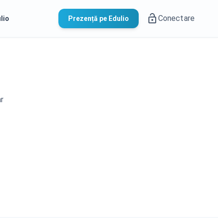
Conectare
lio
Prezență pe Edulio
ar