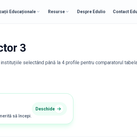
cații Educaționale
Resurse
Despre Edulio
Contact Edu
ctor 3
instituțiile selectând până la 4 profile pentru comparatorul tabel
Deschide
merită să începi.