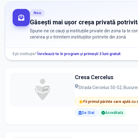
Nou
Găsești mai ușor creșa privată potrivit
Spune-ne ce cauți și instituțiile private din zona ta te c
cererea și o trimitem instituțiilor potrivite din zonă
Ești instituție?
Înrolează-te în program și primești 3 luni gratuit
.
Cresa Cercelus
Strada Cercelus 50-52, Bucures
Fii primul părinte care ajută cu
De Stat
Acreditată