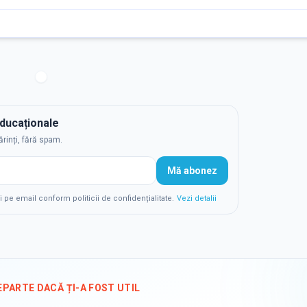
educaționale
ărinți, fără spam.
Mă abonez
e email conform politicii de confidențialitate.
Vezi detalii
EPARTE DACĂ ȚI-A FOST UTIL