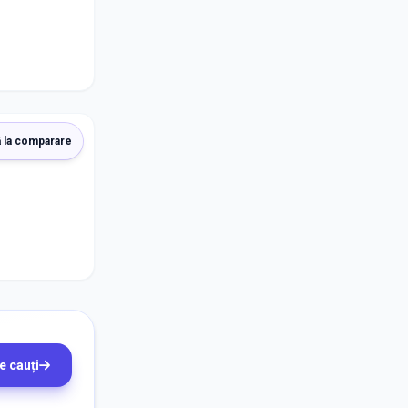
 la comparare
e cauți