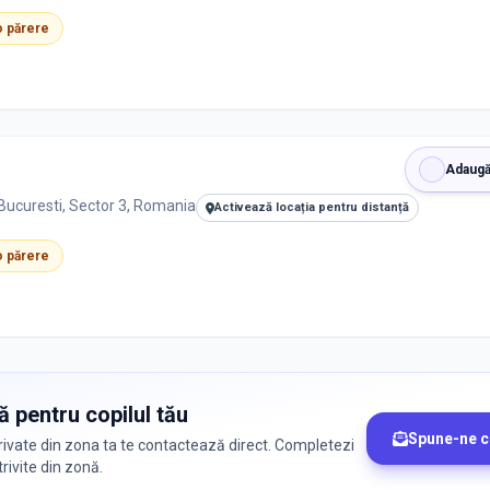
 o părere
Adaugă
Bucuresti, Sector 3, Romania
Activează locația pentru distanță
 o părere
ă pentru copilul tău
Spune-ne c
le private din zona ta te contactează direct. Completezi
trivite din zonă.