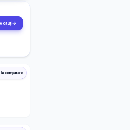
e cauți
 la comparare