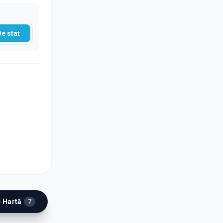
De stat
e Hartă
7