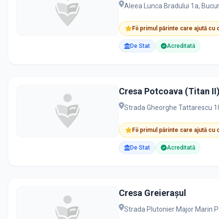
Aleea Lunca Bradului 1a, Bucur
Fii primul părinte care ajută cu
De Stat
Acreditată
Cresa Potcoava (Titan II
Strada Gheorghe Tattarescu 10
Fii primul părinte care ajută cu
De Stat
Acreditată
Cresa Greierașul
Strada Plutonier Major Marin P