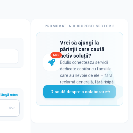
PROMOVAT ÎN
BUCURESTI SECTOR 3
Vrei să ajungi la
părinții care caută
activ soluții?
ADS
Edulio conectează servicii
dedicate copiilor cu familiile
care au nevoie de ele — fără
reclamă generală, fără risipă.
Discută despre o colaborare
lângă mine