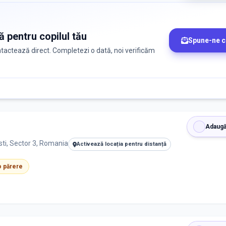
ă pentru copilul tău
Spune-ne c
ontactează direct. Completezi o dată, noi verificăm
Adaugă
ti, Sector 3, Romania
Activează locația pentru distanță
 o părere