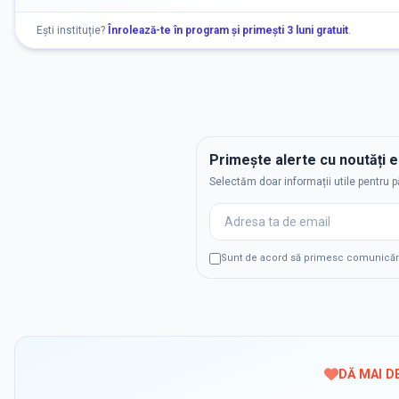
Ești instituție?
Înrolează-te în program și primești 3 luni gratuit
.
Primește alerte cu noutăți 
Selectăm doar informații utile pentru p
Sunt de acord să primesc comunicări p
DĂ MAI D