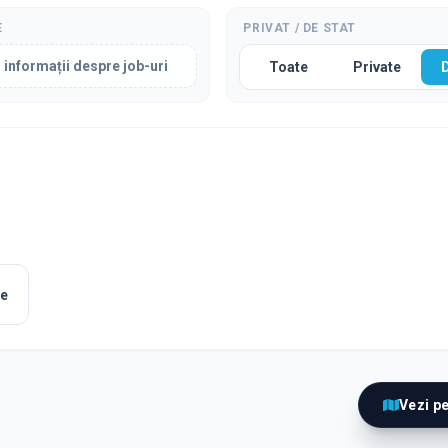
E
PRIVAT / DE STAT
 informații despre job-uri
Toate
Private
le
Vezi p