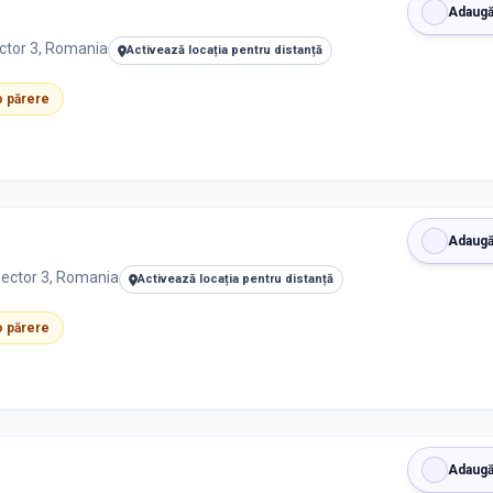
Adaugă
ector 3, Romania
Activează locația pentru distanță
 o părere
Adaugă
Sector 3, Romania
Activează locația pentru distanță
 o părere
Adaugă