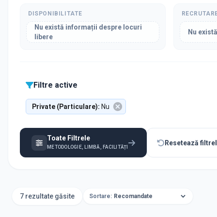
DISPONIBILITATE
RECRUTAR
Nu există informații despre locuri
Nu există
libere
Filtre active
Private (Particulare)
:
Nu
Toate Filtrele
Resetează filtre
METODOLOGIE, LIMBĂ, FACILITĂȚI
7 rezultate găsite
Sortare: