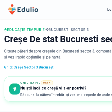
Edulio
Lo
EDUCAȚIE TIMPURIE
•
BUCURESTI SECTOR 3
Creșe De stat Bucuresti se
Citește păreri despre creșele din
Bucuresti sector 3
, compară 
și vezi rapid opțiunile și pe hartă.
Ghid: Creșe Sector 3 București
→
GHID RAPID
BETA
Nu știi încă ce creșă vi s-ar potrivi?
Răspunzi la câteva întrebări și vezi mai repede de unde 