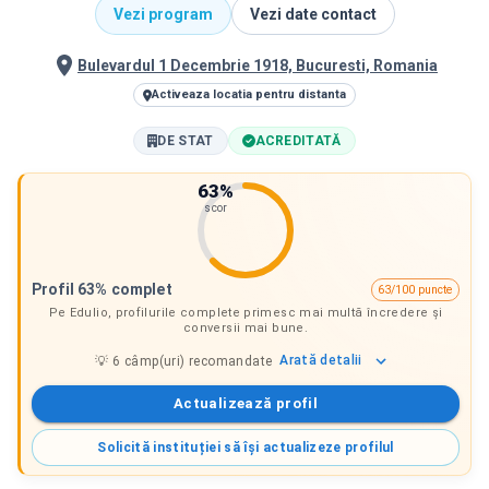
Vezi program
Vezi date contact
Bulevardul 1 Decembrie 1918, Bucuresti, Romania
Activeaza locatia pentru distanta
DE STAT
ACREDITATĂ
63
%
scor
Profil 63% complet
63/100 puncte
Pe Edulio, profilurile complete primesc mai multă încredere și
conversii mai bune.
Arată
detalii
💡
6
câmp(uri) recomandate
Actualizează profil
Solicită instituției să își actualizeze profilul