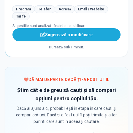
Program
Telefon
Adresă
Email / Website
Tarife
Sugestiile sunt analizate înainte de publicare.
Sugerează o modificare
Durează sub 1 minut.
DĂ MAI DEPARTE DACĂ ȚI-A FOST UTIL
Știm cât e de greu să cauți și să compari
opțiuni pentru copilul tău.
Dacă ai ajuns aici, probabil ești în etapa în care cauți și
compari opțiuni. Dacă ți-a fost util, îl poți trimite și altor
părinți care sunt în aceeași căutare.