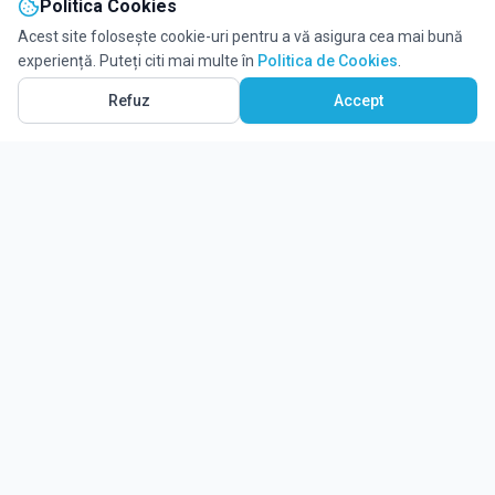
Politica Cookies
Acest site folosește cookie-uri pentru a vă asigura cea mai bună
experiență. Puteți citi mai multe în
Politica de Cookies
.
Refuz
Accept
Ghidul tău complet pentru educație.
Găsește locul potrivit pentru viitorul copilului tău.
Noutăți
Despre Edulio
Cum Funcționează Edulio
Pentru instituții
Termeni și condiții
Contact Edulio
Politica de Cookies
Setări cookies