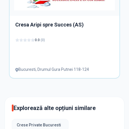
Cresa Aripi spre Succes (AS)
0.0
(
0
)
Bucuresti
,
Drumul Gura Putnei 118-124
Explorează alte opțiuni similare
Crese Private Bucuresti