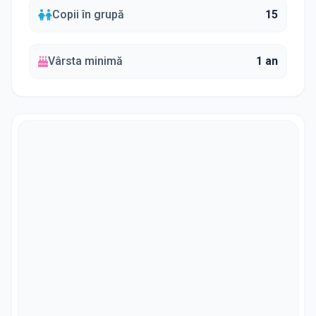
Copii în grupă
15
Vârsta minimă
1 an