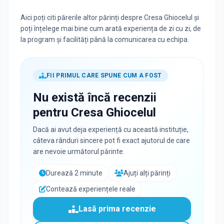
Aici poți citi părerile altor părinți despre Cresa Ghiocelul și
poți înțelege mai bine cum arată experiența de zi cu zi, de
la program și facilități până la comunicarea cu echipa.
FII PRIMUL CARE SPUNE CUM A FOST
Nu există încă recenzii
pentru
Cresa Ghiocelul
Dacă ai avut deja experiență cu această instituție,
câteva rânduri sincere pot fi exact ajutorul de care
are nevoie următorul părinte.
Durează 2 minute
Ajuți alți părinți
Contează experiențele reale
Lasă prima recenzie