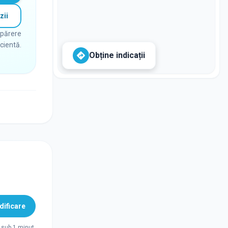
zii
 părere
icientă.
Obține indicații
ificare
sub 1 minut.