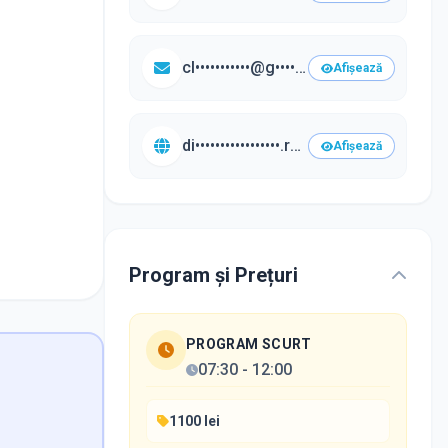
cl•••••••••••@g••••.com
Afișează
di•••••••••••••••••.ro/•••
Afișează
Program și Prețuri
PROGRAM SCURT
07:30
-
12:00
1100 lei