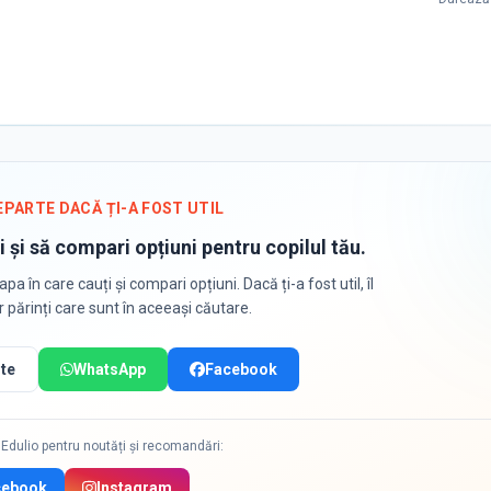
EPARTE DACĂ ȚI-A FOST UTIL
i și să compari opțiuni pentru copilul tău.
apa în care cauți și compari opțiuni. Dacă ți-a fost util, îl
or părinți care sunt în aceeași căutare.
te
WhatsApp
Facebook
Edulio pentru noutăți și recomandări:
cebook
Instagram