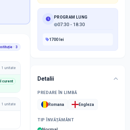
PROGRAM LUNG
07:30
-
18:30
1700 lei
nstituție ·
3
1
unitate
Detalii
il curent
PREDARE ÎN LIMBĂ
1
unitate
Romana
Engleza
TIP ÎNVĂȚĂMÂNT
Normal