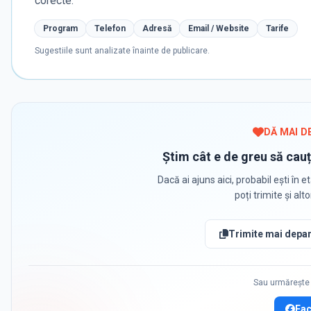
corecte.
Program
Telefon
Adresă
Email / Website
Tarife
Sugestiile sunt analizate înainte de publicare.
DĂ MAI D
Știm cât e de greu să cauț
Dacă ai ajuns aici, probabil ești în et
poți trimite și alt
Trimite mai depar
Sau urmărește 
Fa