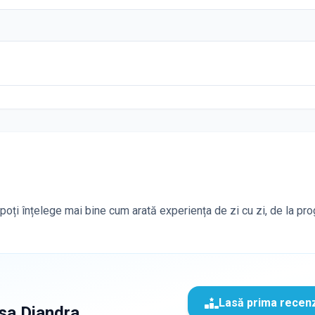
i poți înțelege mai bine cum arată experiența de zi cu zi, de la pr
Lasă prima recen
sa Diandra