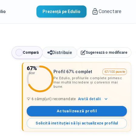
Conectare
lio
Prezență pe Edulio
Distribuie
Compară
Sugerează o modificare
67
%
Profil 67% complet
67/100 puncte
scor
Pe Edulio, profilurile complete primesc
mai multă încredere și conversii mai
bune.
Arată
detalii
💡
6
câmp(uri) recomandate
Actualizează profil
Solicită instituției să își actualizeze profilul