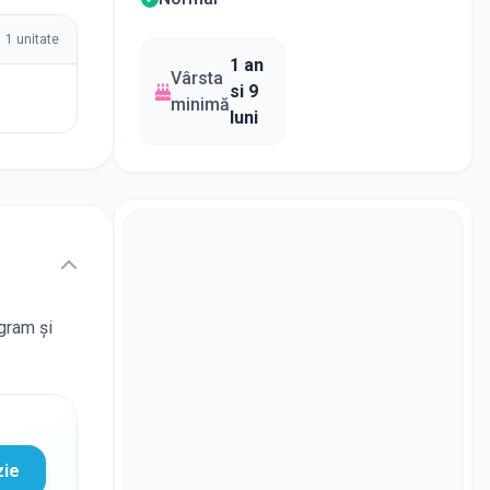
1
unitate
1 an
Vârsta
si 9
minimă
luni
ogram și
zie