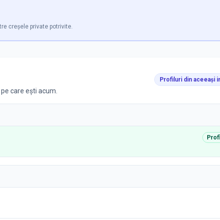
tre creșele private potrivite.
Profiluri din aceeași i
l pe care ești acum.
Prof