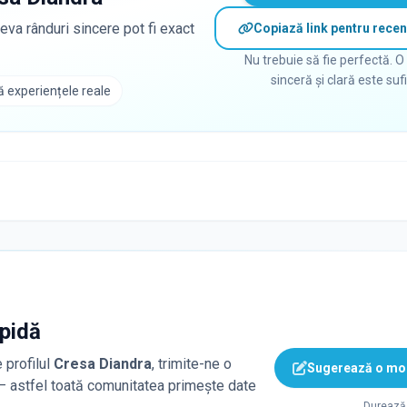
eva rânduri sincere pot fi exact
Copiază link pentru recen
Nu trebuie să fie perfectă. O
sinceră și clară este suf
 experiențele reale
apidă
 profilul
Cresa Diandra
, trimite-ne o
Sugerează o mod
 — astfel toată comunitatea primește date
Durează 