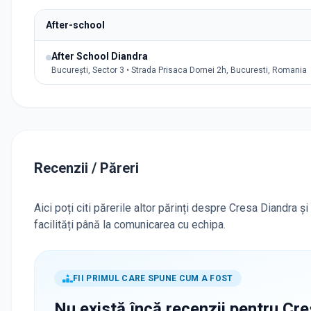
After-school
After School Diandra
București, Sector 3 • Strada Prisaca Dornei 2h, Bucuresti, Romania
Recenzii / Păreri
Aici poți citi părerile altor părinți despre Cresa Diandra ș
facilități până la comunicarea cu echipa.
FII PRIMUL CARE SPUNE CUM A FOST
Nu există încă recenzii pentru
Cre