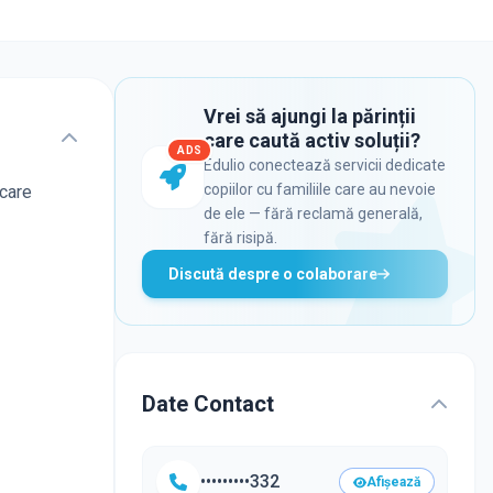
Vrei să ajungi la părinții
care caută activ soluții?
ADS
Edulio conectează servicii dedicate
copiilor cu familiile care au nevoie
ecare
de ele — fără reclamă generală,
fără risipă.
Discută despre o colaborare
Date Contact
•••••••••332
Afișează