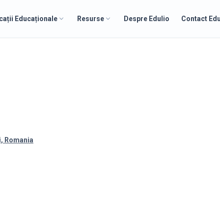
cații Educaționale
Resurse
Despre Edulio
Contact Edu
i, Romania