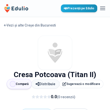
Edulio
Prezență pe Edulio
Desc
Vezi și alte Creșe din
Bucuresti
Cresa Potcoava (Titan II)
Distribuie
Compară
Sugerează o modificare
0.0
(
0
recenzii
)