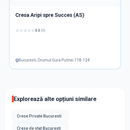
Cresa Aripi spre Succes (AS)
0.0
(
0
)
Bucuresti
,
Drumul Gura Putnei 118-124
Explorează alte opțiuni similare
Crese Private Bucuresti
Crese de stat Bucuresti