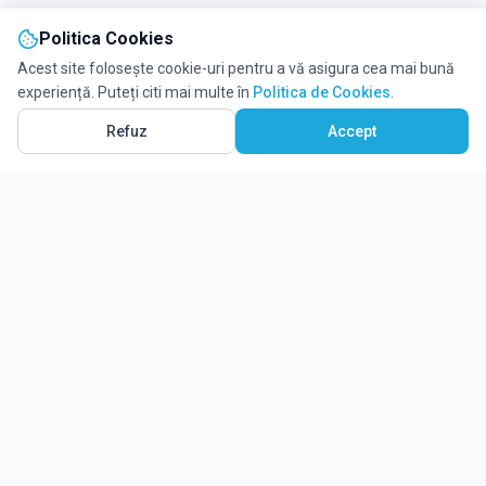
Politica Cookies
Acest site folosește cookie-uri pentru a vă asigura cea mai bună
experiență. Puteți citi mai multe în
Politica de Cookies
.
Refuz
Accept
Ghidul tău complet pentru educație.
Găsește locul potrivit pentru viitorul copilului tău.
Noutăți
Despre Edulio
Cum Funcționează Edulio
Pentru instituții
Termeni și condiții
Contact Edulio
Politica de Cookies