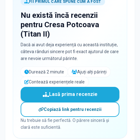
FII PRIMUL CARE SPUNE CUM A FOST
Nu există încă recenzii
pentru
Cresa Potcoava
(Titan II)
Dacă ai avut deja experiență cu această instituție,
câteva rânduri sincere pot fi exact ajutorul de care
are nevoie următorul părinte.
Durează 2 minute
Ajuți alți părinți
Contează experiențele reale
Lasă prima recenzie
Copiază link pentru recenzii
Nu trebuie să fie perfectă. O părere sinceră și
clară este suficientă.