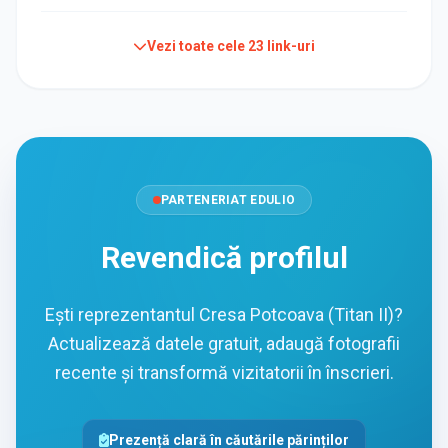
Vezi toate cele
23
link-uri
PARTENERIAT EDULIO
Revendică profilul
Ești reprezentantul Cresa Potcoava (Titan II)?
Actualizează datele gratuit, adaugă fotografii
recente și transformă vizitatorii în înscrieri.
Prezență clară în căutările părinților