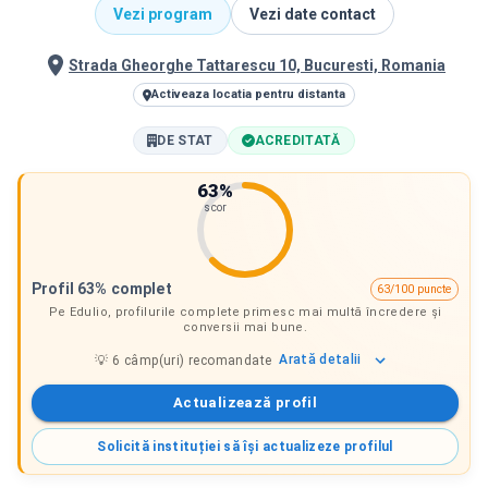
Vezi program
Vezi date contact
Strada Gheorghe Tattarescu 10, Bucuresti, Romania
Activeaza locatia pentru distanta
DE STAT
ACREDITATĂ
63
%
scor
Profil 63% complet
63/100 puncte
Pe Edulio, profilurile complete primesc mai multă încredere și
conversii mai bune.
Arată
detalii
💡
6
câmp(uri) recomandate
Actualizează profil
Solicită instituției să își actualizeze profilul