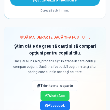
Sugerează o modificare
Durează sub 1 minut.
DĂ MAI DEPARTE DACĂ ȚI-A FOST UTIL
Știm cât e de greu să cauți și să compari
opțiuni pentru copilul tău.
Dacă ai ajuns aici, probabil ești în etapa în care cauți și
compari opțiuni. Dacă ți-a fost util, îl poți trimite și altor
părinți care sunt în aceeași căutare.
Trimite mai departe
WhatsApp
Facebook