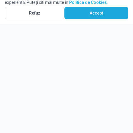
experiență. Puteți citi mai multe în
Politica de Cookies
.
Refuz
Accept
Ghidul tău complet pentru educație.
Găsește locul potrivit pentru viitorul copilului tău.
Noutăți
Despre Edulio
Cum Funcționează Edulio
Pentru instituții
Termeni și condiții
Contact Edulio
Politica de Cookies
Setări cookies