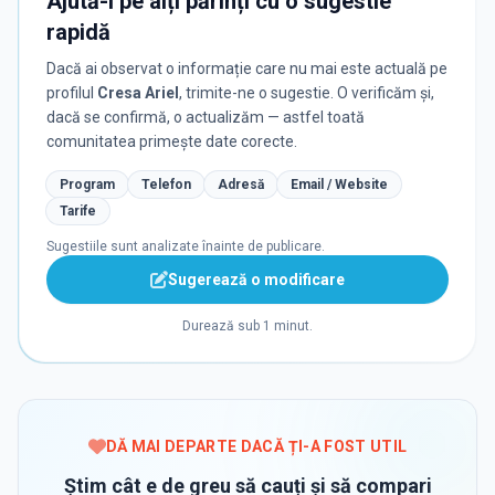
Ajută-i pe alți părinți cu o sugestie
rapidă
Dacă ai observat o informație care nu mai este actuală pe
profilul
Cresa Ariel
, trimite-ne o sugestie. O verificăm și,
dacă se confirmă, o actualizăm — astfel toată
comunitatea primește date corecte.
Program
Telefon
Adresă
Email / Website
Tarife
Sugestiile sunt analizate înainte de publicare.
Sugerează o modificare
Durează sub 1 minut.
DĂ MAI DEPARTE DACĂ ȚI-A FOST UTIL
Știm cât e de greu să cauți și să compari