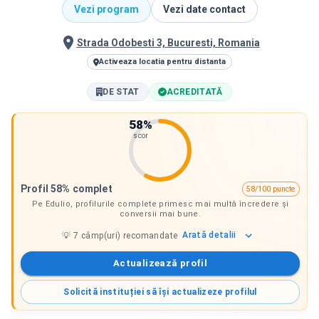
Vezi program
Vezi date contact
Strada Odobesti 3, Bucuresti, Romania
Activeaza locatia pentru distanta
DE STAT
ACREDITATĂ
58
%
scor
Profil 58% complet
58/100 puncte
Pe Edulio, profilurile complete primesc mai multă încredere și
conversii mai bune.
Arată
detalii
💡
7
câmp(uri) recomandate
Actualizează profil
Solicită instituției să își actualizeze profilul