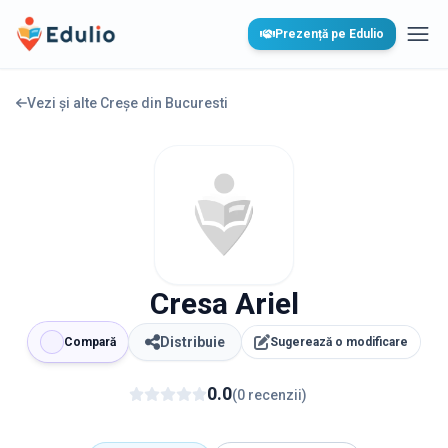
Edulio
Prezență pe Edulio
Desc
Vezi și alte Creșe din
Bucuresti
Cresa Ariel
Distribuie
Compară
Sugerează o modificare
0.0
(
0
recenzii
)