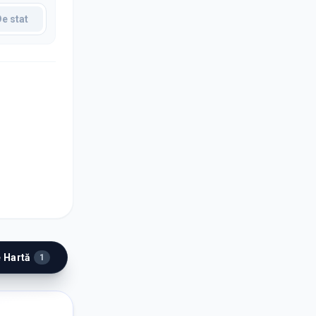
De stat
e Hartă
1