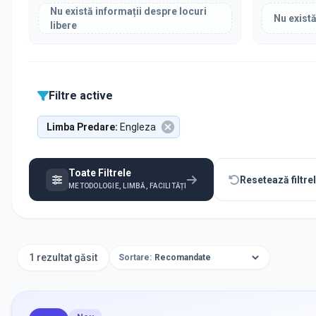
Nu există informații despre locuri
Nu există
libere
Filtre active
Limba Predare
:
Engleza
Toate Filtrele
Resetează filtre
METODOLOGIE, LIMBĂ, FACILITĂȚI
1 rezultat găsit
Sortare: