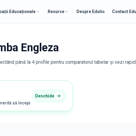
cații Educaționale
Resurse
Despre Edulio
Contact Edu
limba Engleza
lectând până la 4 profile pentru comparatorul tabelar și vezi rapid
Deschide
merită să începi.