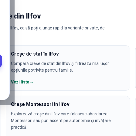
reșe
din
Ilfov
din Ilfov, ca să poți ajunge rapid la variante private, de
Creșe de stat în Ilfov
Compară creșe de stat din Ilfov și filtrează mai ușor
opțiunile potrivite pentru familie.
Vezi lista
→
Creșe Montessori în Ilfov
Explorează creșe din Ilfov care folosesc abordarea
Montessori sau pun accent pe autonomie și învățare
practică.