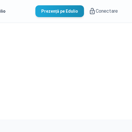
Conectare
lio
Prezență pe Edulio