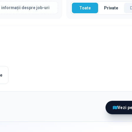
 informații despre job-uri
Toate
Private
le
Vezi p