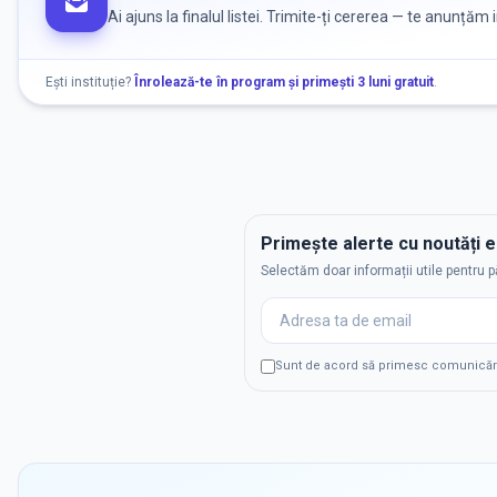
Ai ajuns la finalul listei. Trimite-ți cererea — te anunțăm
Ești instituție?
Înrolează-te în program și primești 3 luni gratuit
.
Primește alerte cu noutăți 
Selectăm doar informații utile pentru p
Sunt de acord să primesc comunicări p