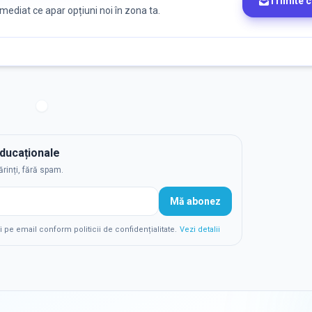
Trimite 
 imediat ce apar opțiuni noi în zona ta.
educaționale
ărinți, fără spam.
Mă abonez
e email conform politicii de confidențialitate.
Vezi detalii