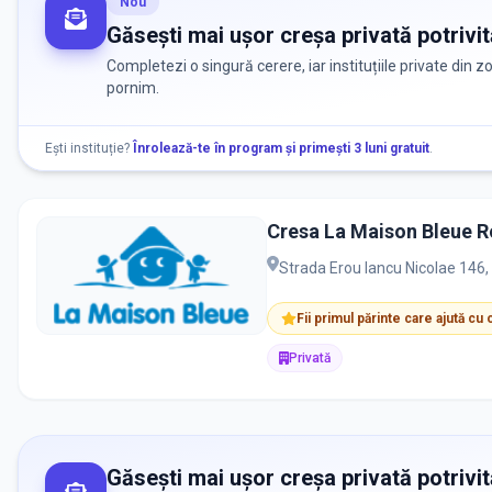
Nou
Găsești mai ușor creșa privată potrivit
Completezi o singură cerere, iar instituțiile private din 
pornim.
Ești instituție?
Înrolează-te în program și primești 3 luni gratuit
.
Cresa La Maison Bleue 
Strada Erou Iancu Nicolae 146, 
Fii primul părinte care ajută cu
Privată
Găsești mai ușor creșa privată potrivit