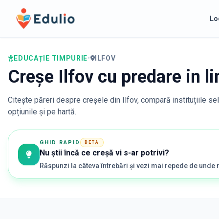
Edulio
Lo
EDUCAȚIE TIMPURIE
•
ILFOV
Creșe Ilfov cu predare in 
Citește păreri despre creșele din
Ilfov
, compară instituțiile se
opțiunile și pe hartă.
GHID RAPID
BETA
Nu știi încă ce creșă vi s-ar potrivi?
Răspunzi la câteva întrebări și vezi mai repede de unde 