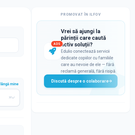
PROMOVAT ÎN
ILFOV
Vrei să ajungi la
părinții care caută
activ soluții?
ADS
Edulio conectează servicii
dedicate copiilor cu familiile
care au nevoie de ele — fără
reclamă generală, fără risipă.
Discută despre o colaborare
lângă mine