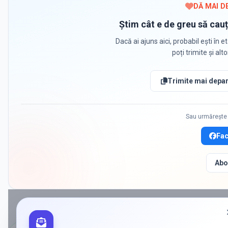
DĂ MAI D
Știm cât e de greu să cauț
Dacă ai ajuns aici, probabil ești în et
poți trimite și alt
Trimite mai depar
Sau urmărește 
Fa
Abo