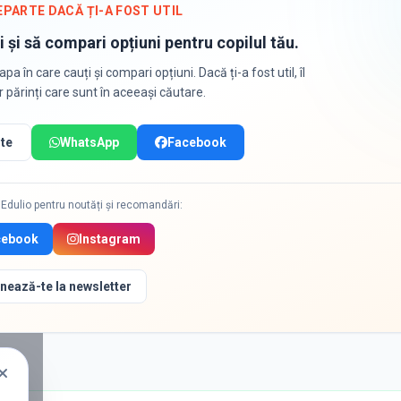
EPARTE DACĂ ȚI-A FOST UTIL
i și să compari opțiuni pentru copilul tău.
apa în care cauți și compari opțiuni. Dacă ți-a fost util, îl
or părinți care sunt în aceeași căutare.
te
WhatsApp
Facebook
Edulio pentru noutăți și recomandări:
cebook
Instagram
nează-te la newsletter