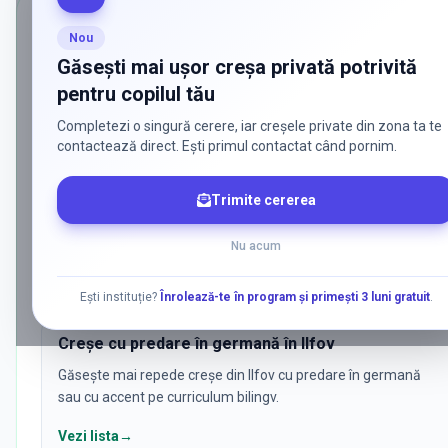
CĂUTĂRI POPULARE
Nou
Ce caută părinții cel mai des pentru
c
Găsești mai ușor creșa privată potrivită
pentru copilul tău
Am grupat aici cele mai frecvente combinații de filtre pentru creșe 
stat, bilingve sau cu metodologii specifice.
Completezi o singură cerere, iar creșele private din zona ta te
contactează direct. Ești primul contactat când pornim.
Creșe private în Ilfov
Trimite cererea
Vezi rapid creșe private din Ilfov, cu accent pe ofertă
educațională, program și poziționare în listă.
Nu acum
Vezi lista
→
Ești instituție?
Înrolează-te în program și primești 3 luni gratuit
.
Creșe cu predare în germană în Ilfov
Găsește mai repede creșe din Ilfov cu predare în germană
sau cu accent pe curriculum bilingv.
Vezi lista
→