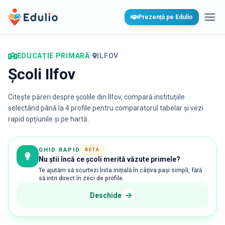
Edulio
Prezență pe Edulio
Desc
EDUCAȚIE PRIMARĂ
•
ILFOV
Școli Ilfov
Citește păreri despre școlile din
Ilfov
, compară instituțiile
selectând până la 4 profile pentru comparatorul tabelar și vezi
rapid opțiunile și pe hartă.
GHID RAPID
BETA
Nu știi încă ce școli merită văzute primele?
Te ajutăm să scurtezi lista inițială în câțiva pași simpli, fără
să intri direct în zeci de profile.
Deschide