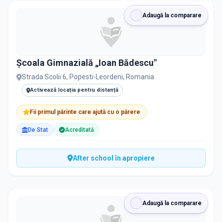
Adaugă la comparare
Școala Gimnazială „Ioan Bădescu"
Strada Scolii 6, Popesti-Leordeni, Romania
Activează locația pentru distanță
Fii primul părinte care ajută cu o părere
De Stat
Acreditată
After school în apropiere
Adaugă la comparare