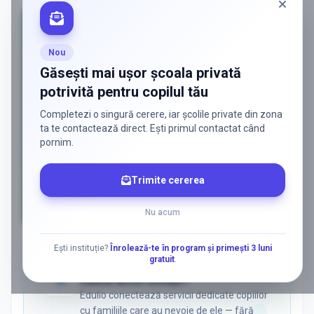
Nou
Găsești mai ușor școala privată
potrivită pentru copilul tău
Completezi o singură cerere, iar școlile private din zona
ta te contactează direct. Ești primul contactat când
pornim.
Trimite cererea
Nu acum
AD
Ești instituție?
Înrolează-te în program și primești 3 luni
gratuit
.
ADS
Vrei să ajungi la părinții care
caută activ soluții?
Edulio conectează servicii dedicate copiilor
cu familiile care au nevoie de ele — fără