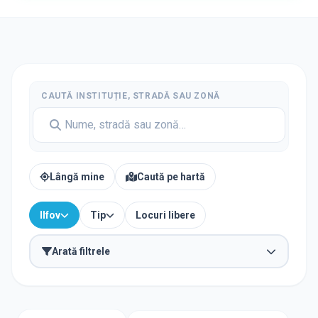
CAUTĂ INSTITUȚIE, STRADĂ SAU ZONĂ
Lângă mine
Caută pe hartă
Ilfov
Tip
Locuri libere
Arată filtrele
TIP INSTITUȚIE
Școli