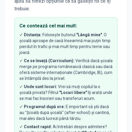
ajută să filtrezi opțiunile ca să găsești fix ce îți
trebuie:
Ce contează cel mai mult:
✓
Distanța:
Folosește butonul
"Lângă mine"
. O
școală aproape de casă înseamnă mai puțin timp
pierdut în trafic și mai mult timp pentru teme sau
joacă.
✓
Ce se învață (Curriculum):
Verifică dacă școala
merge pe programa românească clasică sau dacă
oferă sisteme internaționale (Cambridge, IB), cum
se întâmplă des la privat.
✓
Unde sunt locuri:
Vrei să muți copilul la o
școală privată? Filtrul
"Locuri libere"
îți arată unde
se mai fac înscrieri sau transferuri acum.
✓
Programul după ore:
E important să știi dacă
au "Școală după școală" (after-school) și cantină,
mai ales dacă lucrezi până târziu.
✓
Contact rapid:
Ai întrebări despre admitere?