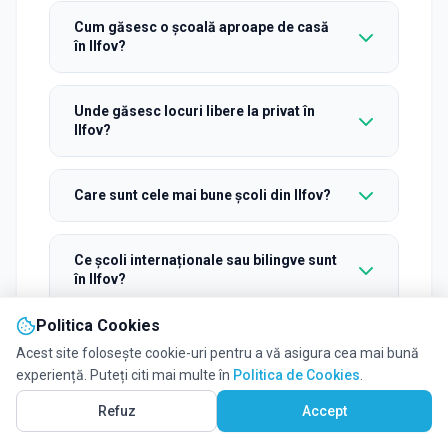
Cum găsesc o școală aproape de casă
în Ilfov?
Unde găsesc locuri libere la privat în
Ilfov?
Care sunt cele mai bune școli din Ilfov?
Ce școli internaționale sau bilingve sunt
în Ilfov?
Politica Cookies
Găsesc școli cu transport în Ilfov?
Acest site folosește cookie-uri pentru a vă asigura cea mai bună
experiență. Puteți citi mai multe în
Politica de Cookies
.
Vezi pe Hartă
76
Cum contactez rapid o școală din Ilfov?
Refuz
Accept