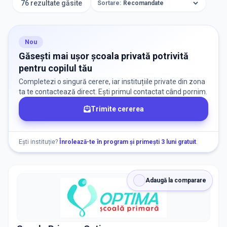
76 rezultate găsite
Sortare:
ORAȘ / ZONĂ
Găsește lângă mine
Nou
Găsești mai ușor școala privată potrivită
pentru copilul tău
Completezi o singură cerere, iar instituțiile private din zona
ta te contactează direct. Ești primul contactat când pornim.
Trimite cererea
DISPONIBILITATE
Nu există informații despre locuri libere
Ești instituție?
Înrolează-te în program și primești 3 luni gratuit
.
RECRUTARE
Adaugă la comparare
Nu există informații despre job-uri