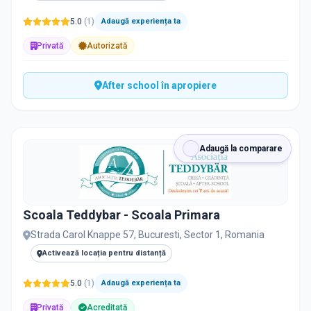
5.0
(
1
)
Adaugă experiența ta
Privată
Autorizată
After school în apropiere
Adaugă la comparare
Scoala Teddybar - Scoala Primara
Strada Carol Knappe 57, Bucuresti, Sector 1, Romania
Activează locația pentru distanță
5.0
(
1
)
Adaugă experiența ta
Privată
Acreditată