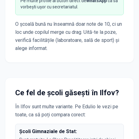
Pe multe profile ai buton direct de
WhatsApp
ca să
vorbești ușor cu secretariatul.
O școală bună nu înseamnă doar note de 10, ci un
loc unde copilul merge cu drag. Uită-te la poze,
verifică facilitățile (laboratoare, sală de sport) și
alege informat.
Ce fel de școli găsești în
Ilfov
?
În
Ilfov
sunt multe variante. Pe Edulio le vezi pe
toate, ca să poți compara corect:
Școli Gimnaziale de Stat: