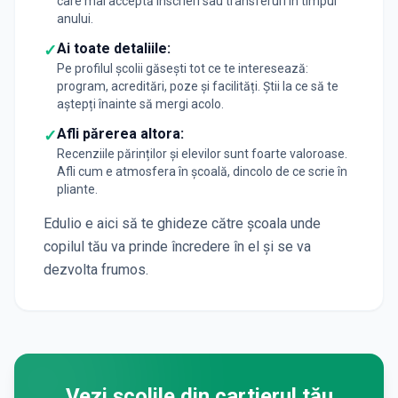
care mai acceptă înscrieri sau transferuri în timpul
anului.
Ai toate detaliile:
✓
Pe profilul școlii găsești tot ce te interesează:
program, acreditări, poze și facilități. Știi la ce să te
aștepți înainte să mergi acolo.
Afli părerea altora:
✓
Recenziile părinților și elevilor sunt foarte valoroase.
Afli cum e atmosfera în școală, dincolo de ce scrie în
pliante.
Edulio e aici să te ghideze către școala unde
copilul tău va prinde încredere în el și se va
dezvolta frumos.
Vezi școlile din cartierul tău