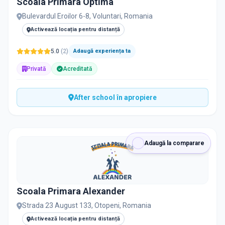
Scoala Primara Optima
PRIVAT / DE STAT
Bulevardul Eroilor 6-8, Voluntari, Romania
Toate
Private
De stat
Activează locația pentru distanță
5.0
(
2
)
Adaugă experiența ta
Privată
Acreditată
Toate Filtrele
METODOLOGIE, LIMBĂ, FACILITĂȚI
After school în apropiere
Adaugă la comparare
Scoala Primara Alexander
Strada 23 August 133, Otopeni, Romania
Activează locația pentru distanță