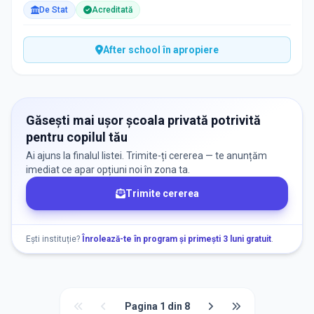
De Stat
Acreditată
After school în apropiere
Găsești mai ușor școala privată potrivită
pentru copilul tău
Ai ajuns la finalul listei. Trimite-ți cererea — te anunțăm
imediat ce apar opțiuni noi în zona ta.
Trimite cererea
Ești instituție?
Înrolează-te în program și primești 3 luni gratuit
.
Pagina
1
din
8