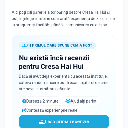
Aici poți citi părerile altor părinți despre Cresa Hai Hui și
poți înțelege mai bine cum arată experiența de zi cu zi, de
la program și facilități până la comunicarea cu echipa.
FII PRIMUL CARE SPUNE CUM A FOST
Nu există încă recenzii
pentru
Cresa Hai Hui
Dacă ai avut deja experiență cu această instituție,
câteva rânduri sincere pot fi exact ajutorul de care
are nevoie următorul părinte.
Durează 2 minute
Ajuți alți părinți
Contează experiențele reale
Lasă prima recenzie