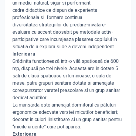
un mediu natural, sigur si performant
cadre didactice ce dispun de experienta
profesionala si formare continua
diversitatea strategiilor de predare-invatare-
evaluare cu accent deosebit pe metodele activ-
participative care incurajeaza plasarea copilului in
situatia de a explora si de a deveni independent.
Interioara
Grãdinita functioneazã într-o vilã spatioasã de 600
mp, dispusã pe trei nivele. Aceasta are in dotare 5
sãli de clasã spatioase si luminoase, o sala de
mese, patru grupuri sanitare dotate si amenajate
corespunzator varstei prescolare si un grup sanitar
dedicat adultilor.
La mansarda este amenajat dormitorul cu pãtuturi
ergonomice adecvate varstei micutilor beneficiari;
decorat in culori linistitoare si un grup sanitar pentru
“micile urgente” care pot aparea.
Exterioara