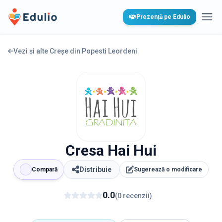
Edulio
Prezență pe Edulio
Desc
Vezi și alte Creșe din
Popesti Leordeni
Cresa Hai Hui
Distribuie
Compară
Sugerează o modificare
0.0
(
0
recenzii
)