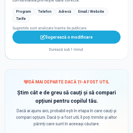
comunitatea primește date corecte.
Program
Telefon
Adresă
Email / Website
Tarife
Sugestiile sunt analizate înainte de publicare.
Sugerează o modificare
Durează sub 1 minut.
DĂ MAI DEPARTE DACĂ ȚI-A FOST UTIL
Știm cât e de greu să cauți și să compari
opțiuni pentru copilul tău.
Dacă ai ajuns aici, probabil ești în etapa în care cauți și
compari opțiuni. Dacă ți-a fost util, îl poți trimite și altor
părinți care sunt în aceeași căutare.