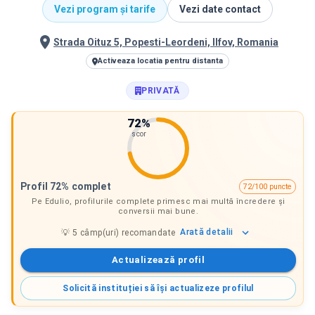
Vezi program și tarife
Vezi date contact
Strada Oituz 5, Popesti-Leordeni, Ilfov, Romania
Activeaza locatia pentru distanta
PRIVATĂ
72
%
scor
Profil 72% complet
72/100 puncte
Pe Edulio, profilurile complete primesc mai multă încredere și
conversii mai bune.
Arată
detalii
💡
5
câmp(uri) recomandate
Actualizează profil
Solicită instituției să își actualizeze profilul