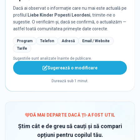
Dacă ai observat o informație care nu mai este actuală pe
profilul
Liebe Kinder Popesti Leordeni
, trimite-ne o
sugestie. O verificăm și, dacă se confirmă, o actualizăm —
astfel toată comunitatea primește date corecte.
Program
Telefon
Adresă
Email / Website
Tarife
Sugestiile sunt analizate înainte de publicare.
Sugerează o modificare
Durează sub 1 minut.
DĂ MAI DEPARTE DACĂ ȚI-A FOST UTIL
Știm cât e de greu să cauți și să compari
opțiuni pentru copilul tău.