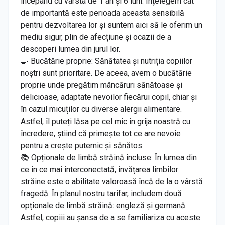
începând cu vârsta de 1 an și 6 luni. Înțelegem cât
de importantă este perioada aceasta sensibilă
pentru dezvoltarea lor și suntem aici să le oferim un
mediu sigur, plin de afecțiune și ocazii de a
descoperi lumea din jurul lor.
🍳 Bucătărie proprie: Sănătatea și nutriția copiilor
noștri sunt prioritare. De aceea, avem o bucătărie
proprie unde pregătim mâncăruri sănătoase și
delicioase, adaptate nevoilor fiecărui copil, chiar și
în cazul micuților cu diverse alergii alimentare.
Astfel, îl puteți lăsa pe cel mic în grija noastră cu
încredere, știind că primește tot ce are nevoie
pentru a crește puternic și sănătos.
📚 Opționale de limbă străină incluse: În lumea din
ce în ce mai interconectată, învățarea limbilor
străine este o abilitate valoroasă încă de la o vârstă
fragedă. În planul nostru tarifar, includem două
opționale de limbă străină: engleză și germană.
Astfel, copiii au șansa de a se familiariza cu aceste