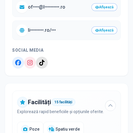
of••••@l••••••••••.ro
Afișează
li•••••••••.ro/•••
Afișează
SOCIAL MEDIA
Facilități
15
facilități
Explorează rapid beneficiile și opțiunile oferite.
Poze
Spatiu verde