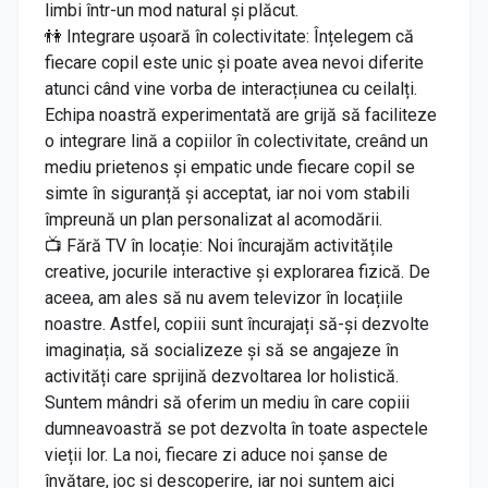
limbi într-un mod natural și plăcut.
👫 Integrare ușoară în colectivitate: Înțelegem că
fiecare copil este unic și poate avea nevoi diferite
atunci când vine vorba de interacțiunea cu ceilalți.
Echipa noastră experimentată are grijă să faciliteze
o integrare lină a copiilor în colectivitate, creând un
mediu prietenos și empatic unde fiecare copil se
simte în siguranță și acceptat, iar noi vom stabili
împreună un plan personalizat al acomodării.
📺 Fără TV în locație: Noi încurajăm activitățile
creative, jocurile interactive și explorarea fizică. De
aceea, am ales să nu avem televizor în locațiile
noastre. Astfel, copiii sunt încurajați să-și dezvolte
imaginația, să socializeze și să se angajeze în
activități care sprijină dezvoltarea lor holistică.
Suntem mândri să oferim un mediu în care copiii
dumneavoastră se pot dezvolta în toate aspectele
vieții lor. La noi, fiecare zi aduce noi șanse de
învățare, joc și descoperire, iar noi suntem aici