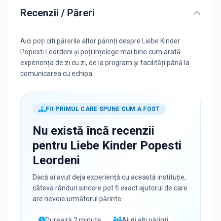
Recenzii / Păreri
Aici poți citi părerile altor părinți despre Liebe Kinder
Popesti Leordeni și poți înțelege mai bine cum arată
experiența de zi cu zi, de la program și facilități până la
comunicarea cu echipa.
FII PRIMUL CARE SPUNE CUM A FOST
Nu există încă recenzii
pentru
Liebe Kinder Popesti
Leordeni
Dacă ai avut deja experiență cu această instituție,
câteva rânduri sincere pot fi exact ajutorul de care
are nevoie următorul părinte.
Durează 2 minute
Ajuți alți părinți