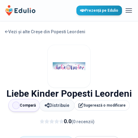
Edulio
Prezență pe Edulio
Desc
Vezi și alte Creșe din
Popesti Leordeni
Liebe Kinder Popesti Leordeni
Distribuie
Compară
Sugerează o modificare
0.0
(
0
recenzii
)