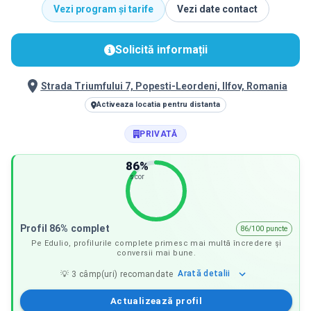
Vezi program și tarife
Vezi date contact
Solicită informații
Strada Triumfului 7, Popesti-Leordeni, Ilfov, Romania
Activeaza locatia pentru distanta
PRIVATĂ
86
%
scor
Profil 86% complet
86/100 puncte
Pe Edulio, profilurile complete primesc mai multă încredere și
conversii mai bune.
Arată
detalii
💡
3
câmp(uri) recomandate
Actualizează profil