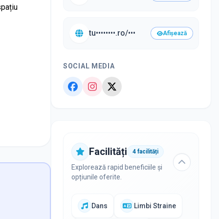
spațiu
tu••••••••.ro/•••
Afișează
SOCIAL MEDIA
Facilități
4
facilități
Explorează rapid beneficiile și
opțiunile oferite.
Dans
Limbi Straine