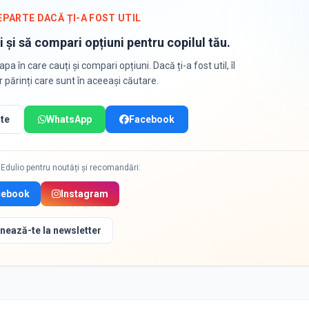
EPARTE DACĂ ȚI-A FOST UTIL
i și să compari opțiuni pentru copilul tău.
apa în care cauți și compari opțiuni. Dacă ți-a fost util, îl
or părinți care sunt în aceeași căutare.
te
WhatsApp
Facebook
Edulio pentru noutăți și recomandări:
cebook
Instagram
nează-te la newsletter