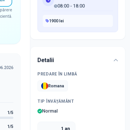
08:00
-
18:00
 părere
icientă.
1900 lei
Detalii
06.2026
PREDARE ÎN LIMBĂ
Romana
TIP ÎNVĂȚĂMÂNT
Normal
1
/5
1
/5
1 an