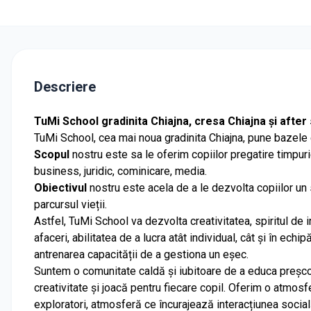
Descriere
TuMi School gradinita Chiajna, cresa Chiajna și after
TuMi School, cea mai noua
gradinita Chiajna
, pune bazele 
Scopul
nostru este sa le oferim copiilor pregatire timpuri
business, juridic, cominicare, media.
Obiectivul
nostru este acela de a le dezvolta copiilor un se
parcursul vieții.
Astfel, TuMi School va dezvolta creativitatea, spiritul de in
afaceri, abilitatea de a lucra atât individual, cât și în echi
antrenarea capacității de a gestiona un eșec.
Suntem o comunitate caldă și iubitoare de a educa preșcola
creativitate și joacă pentru fiecare copil. Oferim o atmosf
exploratori, atmosferă ce încurajează interacțiunea social