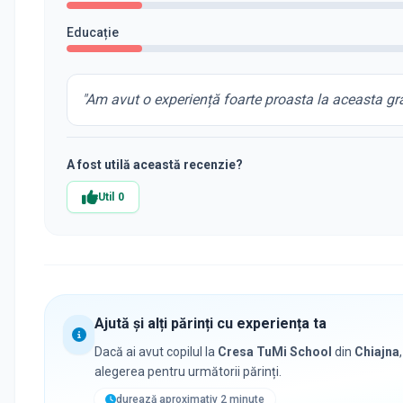
Educație
"
Am avut o experiență foarte proasta la aceasta gr
A fost utilă această recenzie?
Util
0
Ajută și alți părinți cu experiența ta
Dacă ai avut copilul la
Cresa TuMi School
din
Chiajna
alegerea pentru următorii părinți.
durează aproximativ 2 minute