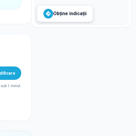
Obține indicații
ificare
sub 1 minut.