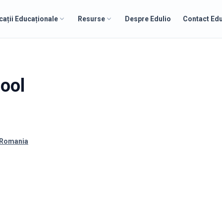
cații Educaționale
Resurse
Despre Edulio
Contact Edu
ool
, Romania