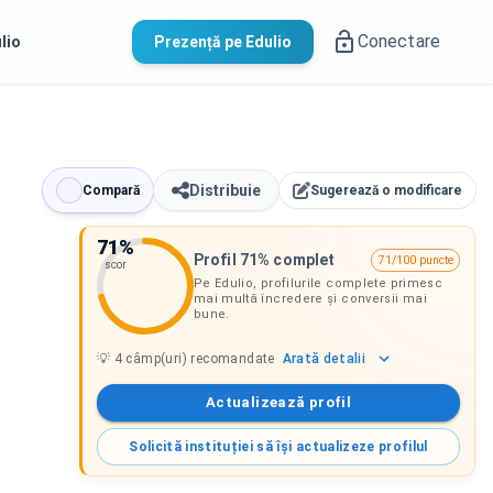
Conectare
lio
Prezență pe Edulio
Distribuie
Compară
Sugerează o modificare
71
%
Profil 71% complet
71/100 puncte
scor
Pe Edulio, profilurile complete primesc
mai multă încredere și conversii mai
bune.
Arată
detalii
💡
4
câmp(uri) recomandate
Actualizează profil
Solicită instituției să își actualizeze profilul