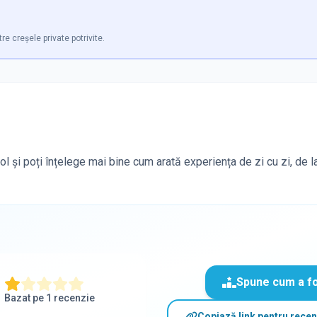
tre creșele private potrivite.
ool și poți înțelege mai bine cum arată experiența de zi cu zi, de 
Spune cum a f
Bazat pe
1
recenzie
Copiază link pentru recen