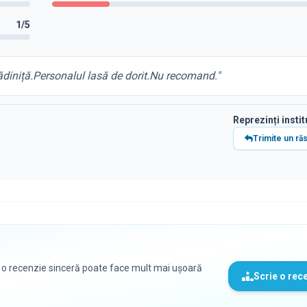
1
/5
ădiniță.Personalul lasă de dorit.Nu recomand.
"
Reprezinți instit
Trimite un ră
, o recenzie sinceră poate face mult mai ușoară
Scrie o rec