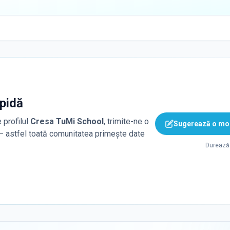
apidă
 profilul
Cresa TuMi School
, trimite-ne o
Sugerează o mod
 — astfel toată comunitatea primește date
Durează 