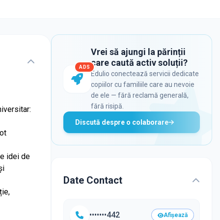
Vrei să ajungi la părinții
care caută activ soluții?
ADS
Edulio conectează servicii dedicate
copiilor cu familiile care au nevoie
de ele — fără reclamă generală,
fără risipă.
iversitar:
Discută despre o colaborare
tot
le idei de
și
Date Contact
ie,
•••••••442
Afișează