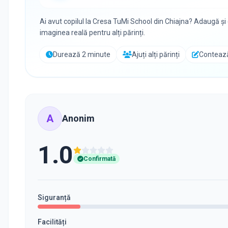
Ai avut copilul la
Cresa TuMi School
din
Chiajna
? Adaugă și
imaginea reală pentru alți părinți.
Durează 2 minute
Ajuți alți părinți
Contează
A
Anonim
1.0
Confirmată
Siguranță
Facilități