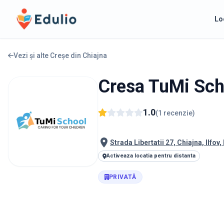
Edulio
Lo
Vezi și alte Creșe din
Chiajna
Cresa TuMi Sch
1.0
(
1
recenzie
)
Strada Libertatii 27, Chiajna, Ilfov
Activeaza locatia pentru distanta
PRIVATĂ