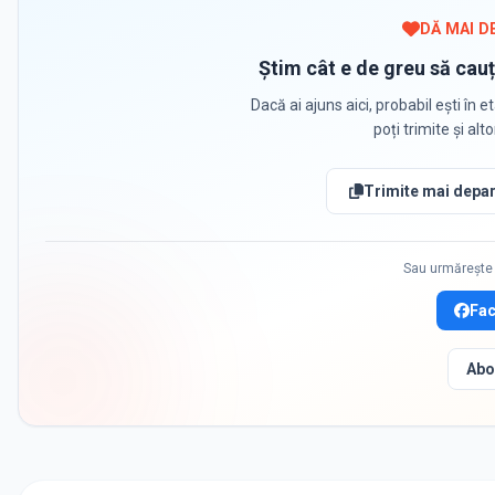
DĂ MAI D
Știm cât e de greu să cauț
Dacă ai ajuns aici, probabil ești în et
poți trimite și alt
Trimite mai depar
Sau urmărește 
Fa
Abo