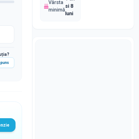
Vârsta
si 8
minimă
luni
uția?
spuns
enzie