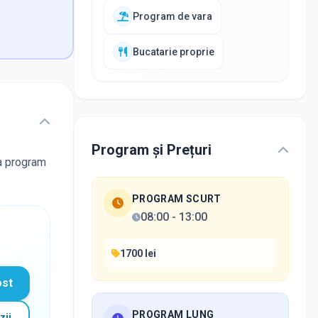
Program de vara
Bucatarie proprie
Program și Prețuri
la program
PROGRAM SCURT
08:00
-
13:00
1700 lei
ost
PROGRAM LUNG
zii