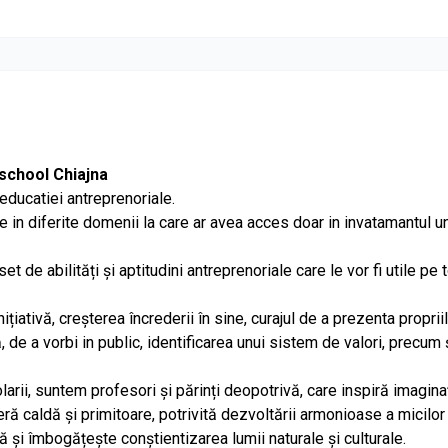
 school Chiajna
educatiei antreprenoriale.
e in diferite domenii la care ar avea acces doar in invatamantul un
t de abilități și aptitudini antreprenoriale care le vor fi utile pe 
ițiativă, creșterea încrederii în sine, curajul de a prezenta proprii
pă, de a vorbi in public, identificarea unui sistem de valori, precum 
rii, suntem profesori și părinți deopotrivă, care inspiră imaginaț
eră caldă și primitoare, potrivită dezvoltării armonioase a micilor
ă și îmbogățește conștientizarea lumii naturale și culturale.