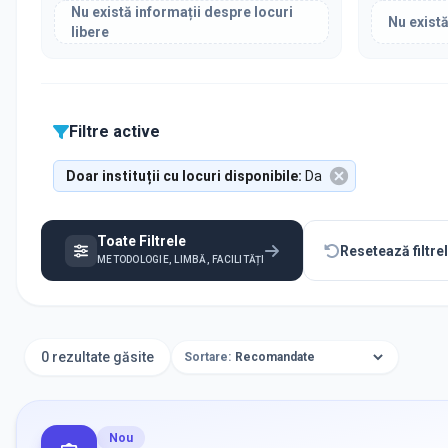
Nu există informații despre locuri
Nu există
libere
Filtre active
Doar instituții cu locuri disponibile
:
Da
Toate Filtrele
Resetează filtre
METODOLOGIE, LIMBĂ, FACILITĂȚI
0 rezultate găsite
Sortare:
Nou