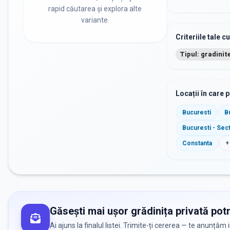
rapid căutarea și explora alte
variante.
Criteriile tale c
Tipul: gradinit
Locații în care 
Bucuresti
B
Bucuresti - Sec
Constanta
+
Găsești mai ușor grădinița privată potr
Ai ajuns la finalul listei. Trimite-ți cererea — te anunțăm