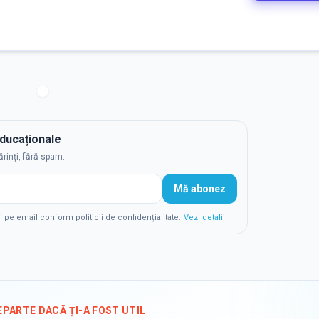
educaționale
ărinți, fără spam.
Mă abonez
e email conform politicii de confidențialitate.
Vezi detalii
EPARTE DACĂ ȚI-A FOST UTIL