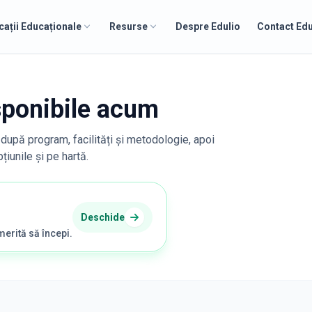
cații Educaționale
Resurse
Despre Edulio
Contact Edu
isponibile acum
e după program, facilități și metodologie, apoi
iunile și pe hartă.
Deschide
merită să începi.