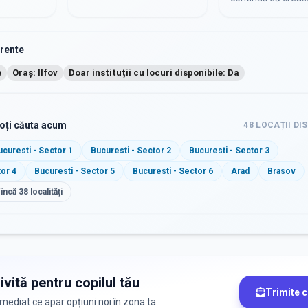
urente
e
Oraș: Ilfov
Doar instituții cu locuri disponibile: Da
poți căuta acum
48
LOCAȚII DI
ucuresti - Sector 1
Bucuresti - Sector 2
Bucuresti - Sector 3
tor 4
Bucuresti - Sector 5
Bucuresti - Sector 6
Arad
Brasov
 încă
38
localități
ivită pentru copilul tău
Trimite 
 imediat ce apar opțiuni noi în zona ta.