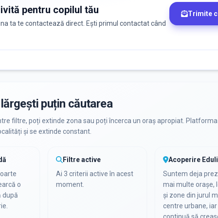
ivită pentru copilul tău
Trimite 
zona ta te contactează direct. Ești primul contactat când
lărgești puțin căutarea
ntre filtre, poți extinde zona sau poți încerca un oraș apropiat. Platforma
calități și se extinde constant.
dă
Filtre active
Acoperire Edul
foarte
Ai 3 criterii active în acest
Suntem deja preze
cearcă o
moment.
mai multe orașe, l
ă după
și zone din jurul m
ie.
centre urbane, iar 
continuă să creas