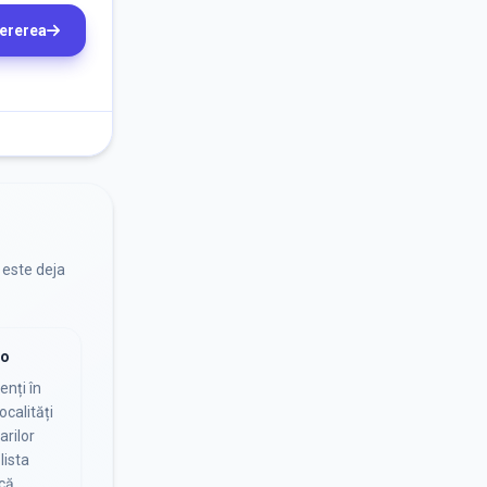
cererea
 este deja
io
nți în
ocalități
arilor
lista
că.