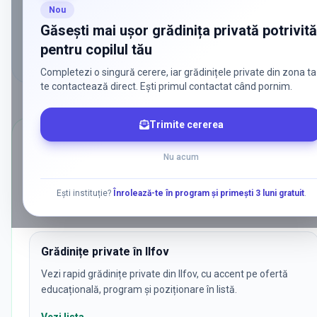
Cum folosești comparatorul pentru grădinițe
Nou
Găsești mai ușor grădinița privată potrivită
Uită-te mai întâi la zonă, program și disponibilitatea locurilor,
pentru copilul tău
apoi alege instituțiile relevante.
Completezi o singură cerere, iar grădinițele private din zona ta
te contactează direct. Ești primul contactat când pornim.
Trimite cererea
CĂUTĂRI POPULARE
Nu acum
Ce caută părinții cel mai des pentru
g
Am grupat aici cele mai frecvente combinații de filtre pentru grădin
Ești instituție?
Înrolează-te în program și primești 3 luni gratuit
.
de stat, bilingve sau cu metodologii specifice.
Grădinițe private în Ilfov
Vezi rapid grădinițe private din Ilfov, cu accent pe ofertă
educațională, program și poziționare în listă.