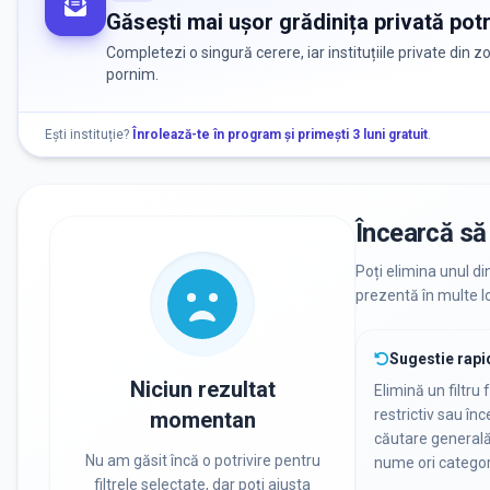
Găsești mai ușor grădinița privată potr
Completezi o singură cerere, iar instituțiile private din 
pornim.
Ești instituție?
Înrolează-te în program și primești 3 luni gratuit
.
Încearcă să 
Poți elimina unul di
prezentă în multe lo
Sugestie rapi
Niciun rezultat
Elimină un filtru 
restrictiv sau în
momentan
căutare general
Nu am găsit încă o potrivire pentru
nume ori categor
filtrele selectate, dar poți ajusta