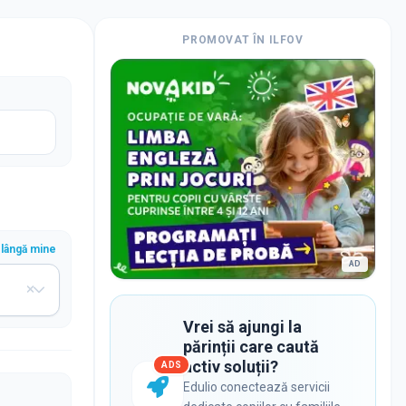
PROMOVAT ÎN
ILFOV
lângă mine
AD
Vrei să ajungi la
părinții care caută
activ soluții?
ADS
Edulio conectează servicii