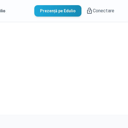
Conectare
lio
Prezență pe Edulio