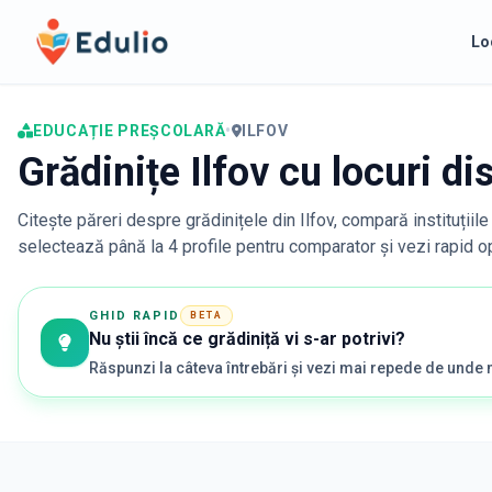
Edulio
Lo
EDUCAȚIE PREȘCOLARĂ
•
ILFOV
Grădinițe Ilfov cu locuri d
Citește păreri despre grădinițele din
Ilfov
, compară instituțiil
selectează până la 4 profile pentru comparator și vezi rapid opț
GHID RAPID
BETA
Nu știi încă ce grădiniță vi s-ar potrivi?
Răspunzi la câteva întrebări și vezi mai repede de unde 