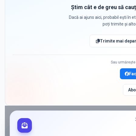
Știm cât e de greu să cauț
Dacă ai ajuns aici, probabil ești în et
poți trimite și alt
Trimite mai depar
Sau urmărește 
Fa
Abo