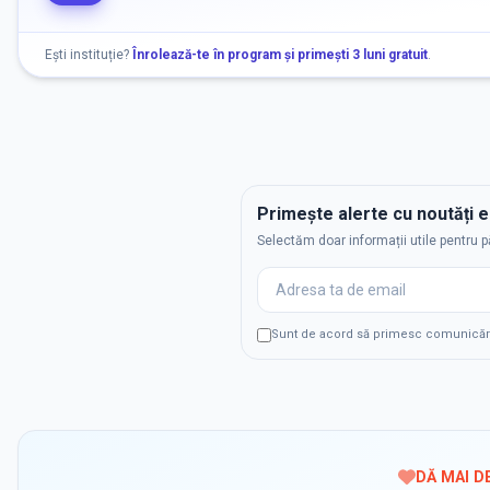
Ești instituție?
Înrolează-te în program și primești 3 luni gratuit
.
Primește alerte cu noutăți 
Selectăm doar informații utile pentru p
Sunt de acord să primesc comunicări p
DĂ MAI D