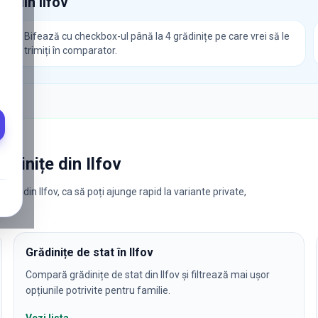
le din
Ilfov
Bifează cu checkbox-ul până la 4 grădinițe pe care vrei să le
trimiți în comparator.
rădinițe
din
Ilfov
ițe din Ilfov, ca să poți ajunge rapid la variante private,
Grădinițe de stat în Ilfov
Compară grădinițe de stat din Ilfov și filtrează mai ușor
opțiunile potrivite pentru familie.