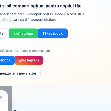
i și să compari opțiuni pentru copilul tău.
apa în care cauți și compari opțiuni. Dacă ți-a fost util, îl
or părinți care sunt în aceeași căutare.
te
WhatsApp
Facebook
Edulio pentru noutăți și recomandări:
cebook
Instagram
nează-te la newsletter