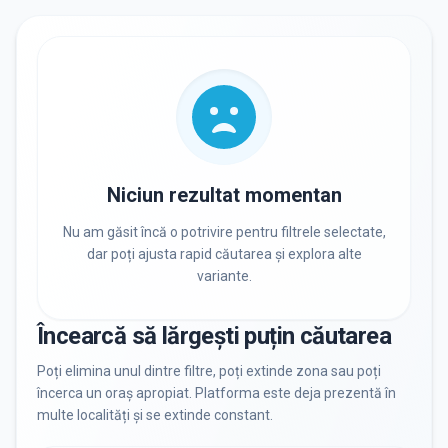
RECRUTARE
Nu există informații despre job-uri
PRIVAT / DE STAT
Toate
Private
De stat
Niciun rezultat momentan
Nu am găsit încă o potrivire pentru filtrele selectate,
dar poți ajusta rapid căutarea și explora alte
variante.
Toate Filtrele
METODOLOGIE, LIMBĂ, FACILITĂȚI
Încearcă să lărgești puțin căutarea
Resetează filtrele
Poți elimina unul dintre filtre, poți extinde zona sau poți
încerca un oraș apropiat. Platforma este deja prezentă în
multe localități și se extinde constant.