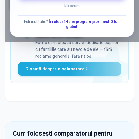
Nu acum
AD
Ești instituție?
Înrolează-te în program și primești 3 luni
gratuit
.
ADS
Vrei să ajungi la părinții care
caută activ soluții?
Edulio conectează servicii dedicate copiilor
cu familiile care au nevoie de ele — fără
reclamă generală, fără risipă.
Discută despre o colaborare
Cum folosești comparatorul pentru