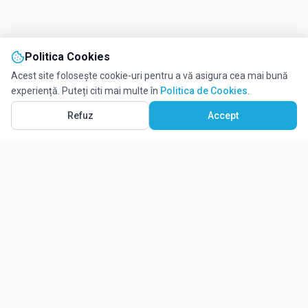
Politica Cookies
Acest site folosește cookie-uri pentru a vă asigura cea mai bună
experiență. Puteți citi mai multe în
Politica de Cookies
.
Refuz
Accept
Ghidul tău complet pentru educație.
Găsește locul potrivit pentru viitorul copilului tău.