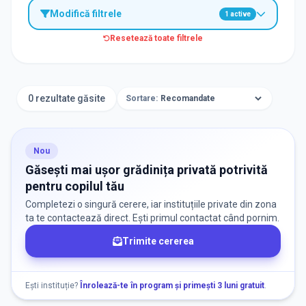
Modifică filtrele
1
active
Resetează toate filtrele
TIP INSTITUȚIE
Grădinițe
0 rezultate găsite
Sortare:
ORAȘ / ZONĂ
Găsește lângă mine
Nou
Găsești mai ușor grădinița privată potrivită
pentru copilul tău
Completezi o singură cerere, iar instituțiile private din zona
ta te contactează direct. Ești primul contactat când pornim.
Trimite cererea
DISPONIBILITATE
Nu există informații despre locuri libere
Ești instituție?
Înrolează-te în program și primești 3 luni gratuit
.