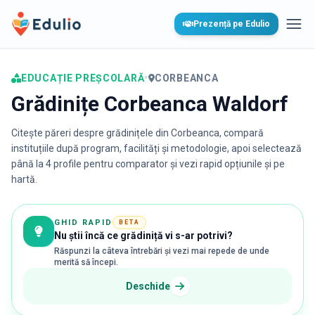
Edulio
Prezență pe Edulio
Desc
EDUCAȚIE PREȘCOLARĂ
•
CORBEANCA
Grădinițe Corbeanca Waldorf
Citește păreri despre grădinițele din
Corbeanca
, compară
instituțiile după program, facilități și metodologie, apoi selectează
până la 4 profile pentru comparator și vezi rapid opțiunile și pe
hartă.
GHID RAPID
BETA
Nu știi încă ce grădiniță vi s-ar potrivi?
Răspunzi la câteva întrebări și vezi mai repede de unde
merită să începi.
Deschide