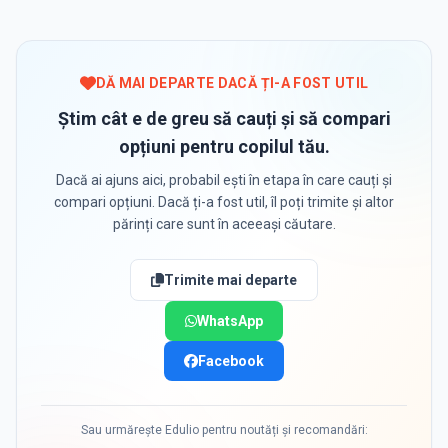
DĂ MAI DEPARTE DACĂ ȚI-A FOST UTIL
Știm cât e de greu să cauți și să compari
opțiuni pentru copilul tău.
Dacă ai ajuns aici, probabil ești în etapa în care cauți și
compari opțiuni. Dacă ți-a fost util, îl poți trimite și altor
părinți care sunt în aceeași căutare.
Trimite mai departe
WhatsApp
Facebook
Sau urmărește Edulio pentru noutăți și recomandări: