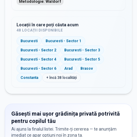
Metodologie: Waldorf
Locații în care poți căuta acum
48
LOCAȚII DISPONIBILE
Bucuresti
Bucuresti - Sector 1
Bucuresti - Sector 2
Bucuresti - Sector 3
Bucuresti - Sector 4
Bucuresti - Sector 5
Bucuresti - Sector 6
Arad
Brasov
Constanta
+ încă
38
localități
Găsești mai ușor grădinița privată potrivită
pentru copilul tău
Ai ajuns la finalul listei. Trimite-ți cererea — te anunțăm
imediat ce apar opțiuni noi în zona ta.