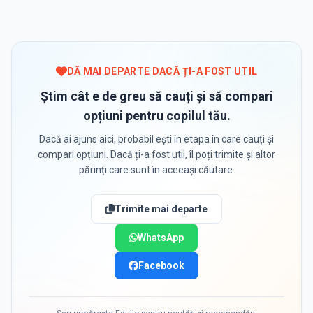
DĂ MAI DEPARTE DACĂ ȚI-A FOST UTIL
Știm cât e de greu să cauți și să compari
opțiuni pentru copilul tău.
Dacă ai ajuns aici, probabil ești în etapa în care cauți și
compari opțiuni. Dacă ți-a fost util, îl poți trimite și altor
părinți care sunt în aceeași căutare.
Trimite mai departe
WhatsApp
Facebook