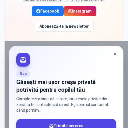
Sau urmărește Edulio pentru noutăți și recomandări:
Facebook
Instagram
Abonează-te la newsletter
PROMOVAT ÎN
CORBEANCA
ADS
Vrei să ajungi la părinții care
caută activ soluții?
Nou
Edulio conectează servicii dedicate copiilor
Găsești mai ușor creșa privată
cu familiile care au nevoie de ele — fără
potrivită pentru copilul tău
reclamă generală, fără risipă.
Completezi o singură cerere, iar creșele private din
Discută despre o colaborare
zona ta te contactează direct. Ești primul contactat
când pornim.
Trimite cererea