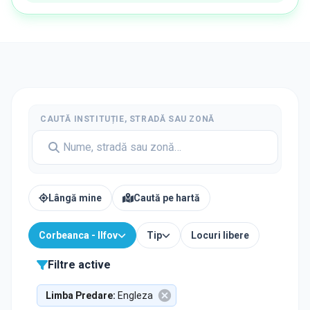
CAUTĂ INSTITUȚIE, STRADĂ SAU ZONĂ
Lângă mine
Caută pe hartă
Corbeanca - Ilfov
Tip
Locuri libere
Filtre active
Limba Predare
:
Engleza