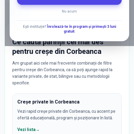
Nu acum
Ești instituție?
Înrolează-te în program și primești 3 luni
gratuit
.
CĂUTĂRI POPULARE
Ce caută părinții cel mai des
pentru
creșe
din
Corbeanca
Am grupat aici cele mai frecvente combinații de filtre
pentru creșe din Corbeanca, ca să poți ajunge rapid la
variante private, de stat, bilingve sau cu metodologii
specifice.
Creșe private în Corbeanca
Vezi rapid creșe private din Corbeanca, cu accent pe
ofertă educațională, program și poziționare în listă.
Vezi lista
→