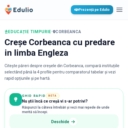
Edulio
Prezență pe Edulio
Desc
EDUCAȚIE TIMPURIE
•
CORBEANCA
Creșe Corbeanca cu predare
in limba Engleza
Citește păreri despre creșele din
Corbeanca
, compară instituțiile
selectând până la 4 profile pentru comparatorul tabelar și vezi
rapid opțiunile și pe hartă.
GHID RAPID
BETA
Nu știi încă ce creșă vi s-ar potrivi?
Răspunzi la câteva întrebări și vezi mai repede de unde
merită să începi.
Deschide