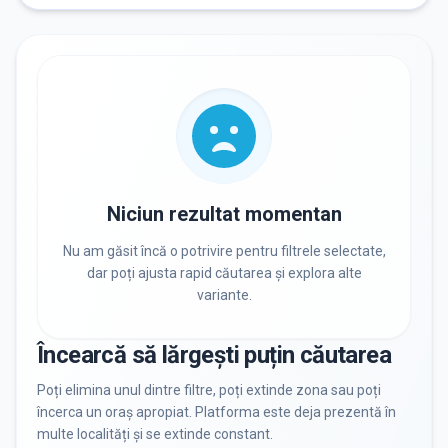
RECRUTARE
Nu există informații despre job-uri
PRIVAT / DE STAT
Toate
Private
De stat
Niciun rezultat momentan
Nu am găsit încă o potrivire pentru filtrele selectate,
dar poți ajusta rapid căutarea și explora alte
variante.
Toate Filtrele
METODOLOGIE, LIMBĂ, FACILITĂȚI
Încearcă să lărgești puțin căutarea
Resetează filtrele
Poți elimina unul dintre filtre, poți extinde zona sau poți
încerca un oraș apropiat. Platforma este deja prezentă în
multe localități și se extinde constant.