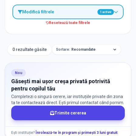
Modifică filtrele
1
active
Resetează toate filtrele
TIP INSTITUȚIE
Creșe
0 rezultate găsite
Sortare:
ORAȘ / ZONĂ
Găsește lângă mine
Nou
Găsești mai ușor creșa privată potrivită
pentru copilul tău
Completezi o singură cerere, iar instituțiile private din zona
ta te contactează direct. Ești primul contactat când pornim.
Trimite cererea
DISPONIBILITATE
Nu există informații despre locuri libere
Ești instituție?
Înrolează-te în program și primești 3 luni gratuit
.