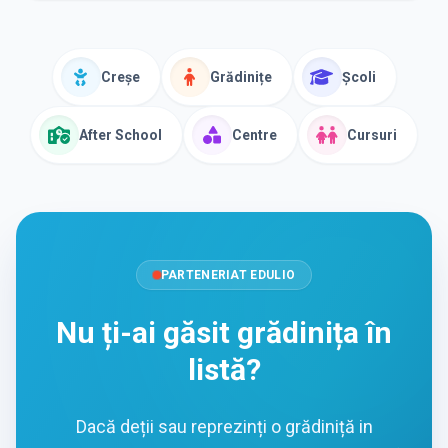
Creșe
Grădinițe
Școli
After School
Centre
Cursuri
PARTENERIAT EDULIO
Nu ți-ai găsit grădinița în
listă?
Dacă deții sau reprezinți o grădiniță in