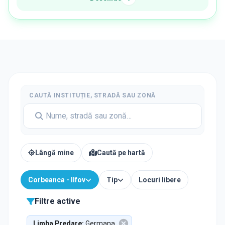
CAUTĂ INSTITUȚIE, STRADĂ SAU ZONĂ
Lângă mine
Caută pe hartă
Corbeanca - Ilfov
Tip
Locuri libere
Filtre active
Limba Predare
:
Germana