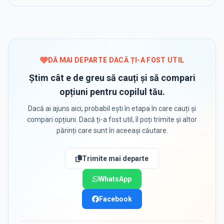
DĂ MAI DEPARTE DACĂ ȚI-A FOST UTIL
Știm cât e de greu să cauți și să compari
opțiuni pentru copilul tău.
Dacă ai ajuns aici, probabil ești în etapa în care cauți și
compari opțiuni. Dacă ți-a fost util, îl poți trimite și altor
părinți care sunt în aceeași căutare.
Trimite mai departe
WhatsApp
Facebook