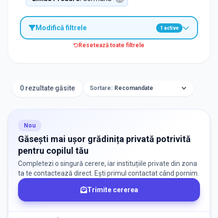
Modifică filtrele
1
active
Resetează toate filtrele
TIP INSTITUȚIE
Grădinițe
0 rezultate găsite
Sortare:
ORAȘ / ZONĂ
Găsește lângă mine
Nou
Găsești mai ușor grădinița privată potrivită
pentru copilul tău
Completezi o singură cerere, iar instituțiile private din zona
ta te contactează direct. Ești primul contactat când pornim.
Trimite cererea
DISPONIBILITATE
Nu există informații despre locuri libere