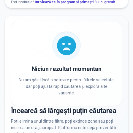
Ești instituție?
Înrolează-te în program și primești 3 luni gratuit
.
RECRUTARE
Nu există informații despre job-uri
PRIVAT / DE STAT
Toate
Private
De stat
Niciun rezultat momentan
Nu am găsit încă o potrivire pentru filtrele selectate,
dar poți ajusta rapid căutarea și explora alte
variante.
Toate Filtrele
METODOLOGIE, LIMBĂ, FACILITĂȚI
Încearcă să lărgești puțin căutarea
Resetează filtrele
Poți elimina unul dintre filtre, poți extinde zona sau poți
încerca un oraș apropiat. Platforma este deja prezentă în