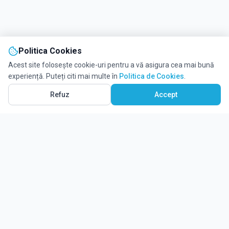
Politica Cookies
Acest site folosește cookie-uri pentru a vă asigura cea mai bună
experiență. Puteți citi mai multe în
Politica de Cookies
.
Refuz
Accept
Ghidul tău complet pentru educație.
Găsește locul potrivit pentru viitorul copilului tău.