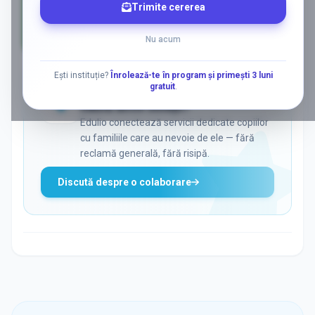
Trimite cererea
Nu acum
AD
Ești instituție?
Înrolează-te în program și primești 3 luni
gratuit
.
ADS
Vrei să ajungi la părinții care
caută activ soluții?
Edulio conectează servicii dedicate copiilor
cu familiile care au nevoie de ele — fără
reclamă generală, fără risipă.
Discută despre o colaborare