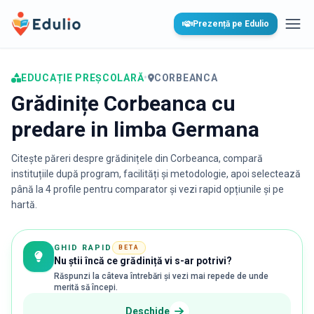
Edulio
Prezență pe Edulio
Desc
EDUCAȚIE PREȘCOLARĂ
•
CORBEANCA
Grădinițe Corbeanca cu
predare in limba Germana
Citește păreri despre grădinițele din
Corbeanca
, compară
instituțiile după program, facilități și metodologie, apoi selectează
până la 4 profile pentru comparator și vezi rapid opțiunile și pe
hartă.
GHID RAPID
BETA
Nu știi încă ce grădiniță vi s-ar potrivi?
Răspunzi la câteva întrebări și vezi mai repede de unde
merită să începi.
Deschide