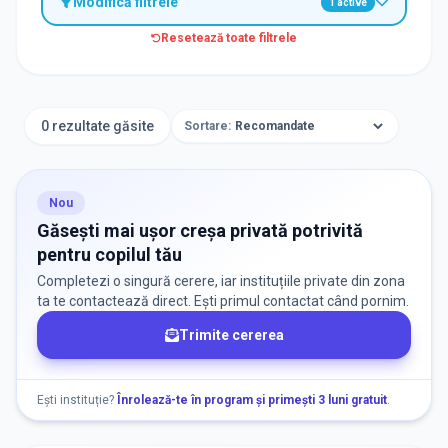
Modifică filtrele
1
active
Resetează toate filtrele
TIP INSTITUȚIE
Creșe
0 rezultate găsite
Sortare:
ORAȘ / ZONĂ
Găsește lângă mine
Nou
Găsești mai ușor creșa privată potrivită
pentru copilul tău
Completezi o singură cerere, iar instituțiile private din zona
ta te contactează direct. Ești primul contactat când pornim.
Trimite cererea
DISPONIBILITATE
Nu există informații despre locuri libere
Ești instituție?
Înrolează-te în program și primești 3 luni gratuit
.