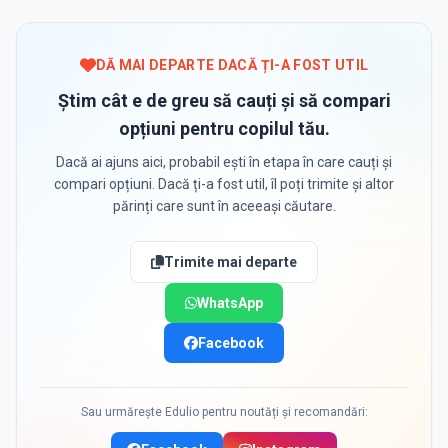
DĂ MAI DEPARTE DACĂ ȚI-A FOST UTIL
Știm cât e de greu să cauți și să compari
opțiuni pentru copilul tău.
Dacă ai ajuns aici, probabil ești în etapa în care cauți și
compari opțiuni. Dacă ți-a fost util, îl poți trimite și altor
părinți care sunt în aceeași căutare.
Trimite mai departe
WhatsApp
Facebook
Sau urmărește Edulio pentru noutăți și recomandări: