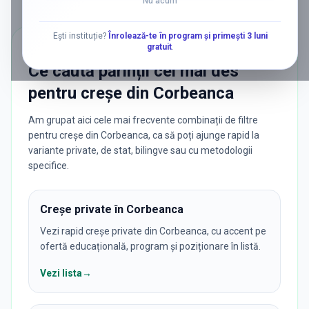
Nu acum
Ești instituție?
Înrolează-te în program și primești 3 luni
gratuit
.
CĂUTĂRI POPULARE
Ce caută părinții cel mai des
pentru
creșe
din
Corbeanca
Am grupat aici cele mai frecvente combinații de filtre
pentru creșe din Corbeanca, ca să poți ajunge rapid la
variante private, de stat, bilingve sau cu metodologii
specifice.
Creșe private în Corbeanca
Vezi rapid creșe private din Corbeanca, cu accent pe
ofertă educațională, program și poziționare în listă.
Vezi lista
→