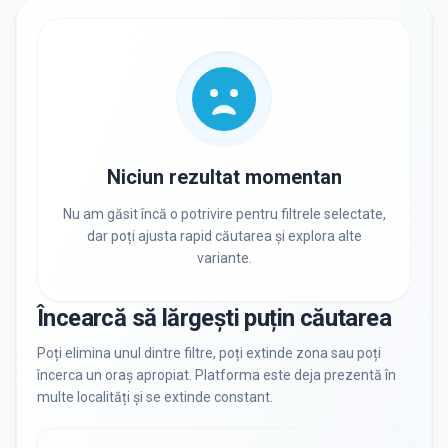
RECRUTARE
Nu există informații despre job-uri
PRIVAT / DE STAT
Toate
Private
De stat
Niciun rezultat momentan
Nu am găsit încă o potrivire pentru filtrele selectate,
dar poți ajusta rapid căutarea și explora alte
variante.
Toate Filtrele
METODOLOGIE, LIMBĂ, FACILITĂȚI
Încearcă să lărgești puțin căutarea
Resetează filtrele
Poți elimina unul dintre filtre, poți extinde zona sau poți
încerca un oraș apropiat. Platforma este deja prezentă în
multe localități și se extinde constant.