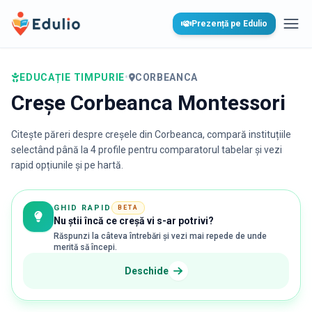
Edulio
Prezență pe Edulio
Desc
EDUCAȚIE TIMPURIE
•
CORBEANCA
Creșe Corbeanca Montessori
Citește păreri despre creșele din
Corbeanca
, compară instituțiile
selectând până la 4 profile pentru comparatorul tabelar și vezi
rapid opțiunile și pe hartă.
GHID RAPID
BETA
Nu știi încă ce creșă vi s-ar potrivi?
Răspunzi la câteva întrebări și vezi mai repede de unde
merită să începi.
Deschide