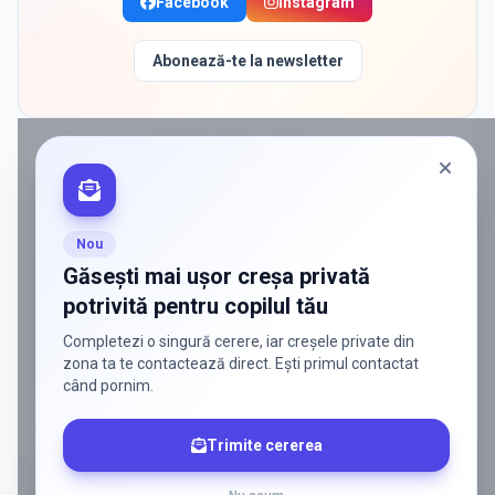
Facebook
Instagram
Abonează-te la newsletter
PROMOVAT ÎN
CORBEANCA
ADS
Vrei să ajungi la părinții care
caută activ soluții?
Nou
Edulio conectează servicii dedicate copiilor
Găsești mai ușor creșa privată
cu familiile care au nevoie de ele — fără
potrivită pentru copilul tău
reclamă generală, fără risipă.
Completezi o singură cerere, iar creșele private din
Discută despre o colaborare
zona ta te contactează direct. Ești primul contactat
când pornim.
Trimite cererea