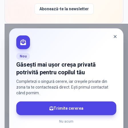
Abonează-te la newsletter
PROMOVAT ÎN
CORBEANCA
ADS
Vrei să ajungi la părinții care
caută activ soluții?
Nou
Edulio conectează servicii dedicate copiilor
Găsești mai ușor creșa privată
cu familiile care au nevoie de ele — fără
potrivită pentru copilul tău
reclamă generală, fără risipă.
Completezi o singură cerere, iar creșele private din
Discută despre o colaborare
zona ta te contactează direct. Ești primul contactat
când pornim.
Trimite cererea
Nu acum