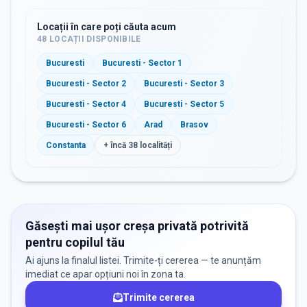
Locații în care poți căuta acum
48
LOCAȚII DISPONIBILE
Bucuresti
Bucuresti - Sector 1
Bucuresti - Sector 2
Bucuresti - Sector 3
Bucuresti - Sector 4
Bucuresti - Sector 5
Bucuresti - Sector 6
Arad
Brasov
Constanta
+ încă
38
localități
Găsești mai ușor creșa privată potrivită
pentru copilul tău
Ai ajuns la finalul listei. Trimite-ți cererea — te anunțăm
imediat ce apar opțiuni noi în zona ta.
Trimite cererea