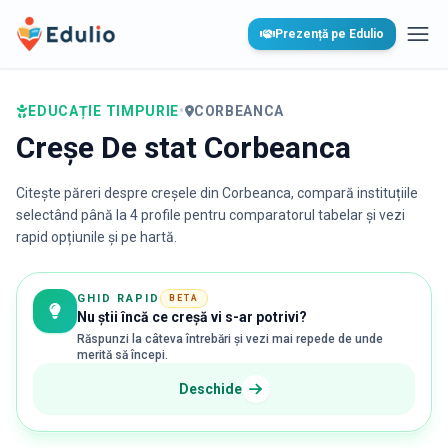
Edulio
Prezență pe Edulio
Desc
EDUCAȚIE TIMPURIE
•
CORBEANCA
Creșe De stat Corbeanca
Citește păreri despre creșele din
Corbeanca
, compară instituțiile
selectând până la 4 profile pentru comparatorul tabelar și vezi
rapid opțiunile și pe hartă.
GHID RAPID
BETA
Nu știi încă ce creșă vi s-ar potrivi?
Răspunzi la câteva întrebări și vezi mai repede de unde
merită să începi.
Deschide