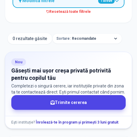
Modifică filtrele
1
active
Resetează toate filtrele
TIP INSTITUȚIE
Creșe
0 rezultate găsite
Sortare:
ORAȘ / ZONĂ
Găsește lângă mine
Nou
Găsești mai ușor creșa privată potrivită
pentru copilul tău
Completezi o singură cerere, iar instituțiile private din zona
ta te contactează direct. Ești primul contactat când pornim.
Trimite cererea
DISPONIBILITATE
Nu există informații despre locuri libere
Ești instituție?
Înrolează-te în program și primești 3 luni gratuit
.