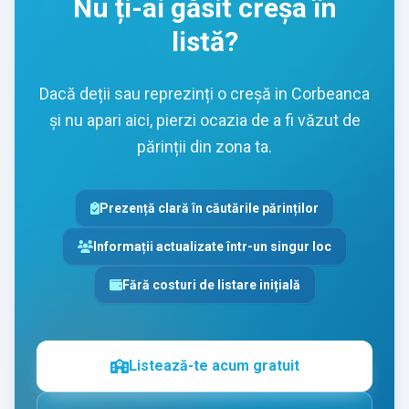
Nu ți-ai găsit creșa în
listă?
Dacă deții sau reprezinți o creșă in Corbeanca
și nu apari aici, pierzi ocazia de a fi văzut de
părinții din zona ta.
Prezență clară în căutările părinților
Informații actualizate într-un singur loc
Fără costuri de listare inițială
Listează-te acum gratuit