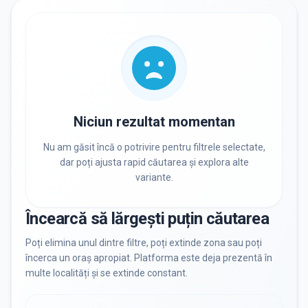
RECRUTARE
Nu există informații despre job-uri
PRIVAT / DE STAT
Toate
Private
De stat
Niciun rezultat momentan
Nu am găsit încă o potrivire pentru filtrele selectate,
dar poți ajusta rapid căutarea și explora alte
variante.
Toate Filtrele
METODOLOGIE, LIMBĂ, FACILITĂȚI
Încearcă să lărgești puțin căutarea
Resetează filtrele
Poți elimina unul dintre filtre, poți extinde zona sau poți
încerca un oraș apropiat. Platforma este deja prezentă în
multe localități și se extinde constant.