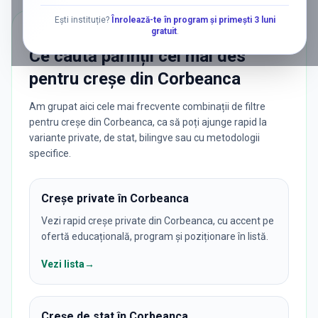
Ești instituție?
Înrolează-te în program și primești 3 luni
gratuit
.
CĂUTĂRI POPULARE
Ce caută părinții cel mai des
pentru
creșe
din
Corbeanca
Am grupat aici cele mai frecvente combinații de filtre
pentru creșe din Corbeanca, ca să poți ajunge rapid la
variante private, de stat, bilingve sau cu metodologii
specifice.
Creșe private în Corbeanca
Vezi rapid creșe private din Corbeanca, cu accent pe
ofertă educațională, program și poziționare în listă.
Vezi lista
→
Creșe de stat în Corbeanca