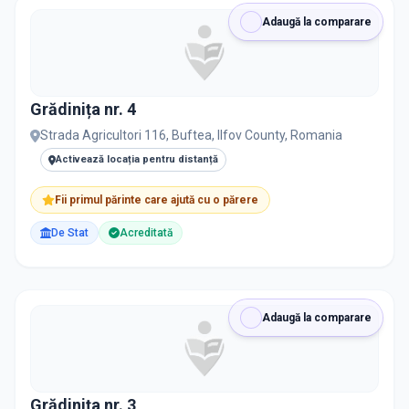
RECRUTARE
Adaugă la comparare
Nu există informații despre job-uri
Grădinița nr. 4
PRIVAT / DE STAT
Strada Agricultori 116, Buftea, Ilfov County, Romania
Toate
Private
De stat
Activează locația pentru distanță
Fii primul părinte care ajută cu o părere
De Stat
Acreditată
Toate Filtrele
METODOLOGIE, LIMBĂ, FACILITĂȚI
Resetează filtrele
Adaugă la comparare
Grădiniţa nr. 3