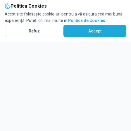
Politica Cookies
Acest site folosește cookie-uri pentru a vă asigura cea mai bună
experiență. Puteți citi mai multe în
Politica de Cookies
.
Vezi pe Hartă
7
Refuz
Accept
Ghidul tău complet pentru educație.
Găsește locul potrivit pentru viitorul copilului tău.
Noutăți
Despre Edulio
Cum Funcționează Edulio
Pentru instituții
Termeni și condiții
Contact Edulio
Politica de Cookies
Setări cookies