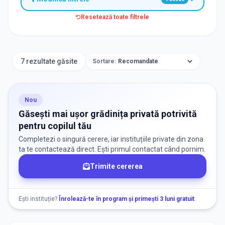
Resetează toate filtrele
TIP INSTITUȚIE
Grădinițe
7 rezultate găsite
Sortare:
ORAȘ / ZONĂ
Găsește lângă mine
Nou
Găsești mai ușor grădinița privată potrivită
pentru copilul tău
Completezi o singură cerere, iar instituțiile private din zona
ta te contactează direct. Ești primul contactat când pornim.
Trimite cererea
DISPONIBILITATE
Nu există informații despre locuri libere
Ești instituție?
Înrolează-te în program și primești 3 luni gratuit
.