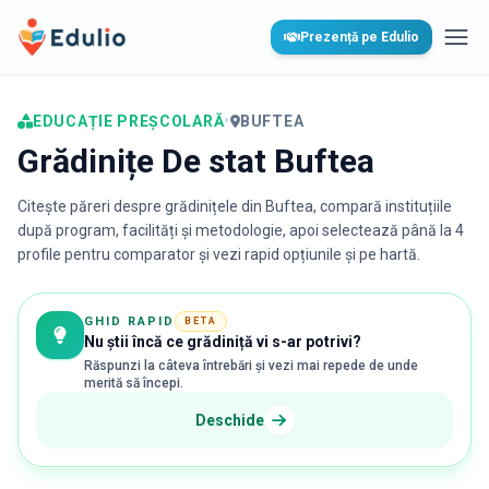
Edulio
Prezență pe Edulio
Desc
EDUCAȚIE PREȘCOLARĂ
•
BUFTEA
Grădinițe De stat Buftea
Citește păreri despre grădinițele din
Buftea
, compară instituțiile
după program, facilități și metodologie, apoi selectează până la 4
profile pentru comparator și vezi rapid opțiunile și pe hartă.
GHID RAPID
BETA
Nu știi încă ce grădiniță vi s-ar potrivi?
Răspunzi la câteva întrebări și vezi mai repede de unde
merită să începi.
Deschide