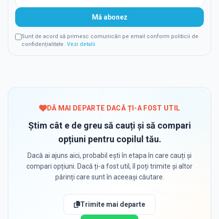
Mă abonez
Sunt de acord să primesc comunicări pe email conform politicii de
confidențialitate.
Vezi detalii
DĂ MAI DEPARTE DACĂ ȚI-A FOST UTIL
Știm cât e de greu să cauți și să compari
opțiuni pentru copilul tău.
Dacă ai ajuns aici, probabil ești în etapa în care cauți și
compari opțiuni. Dacă ți-a fost util, îl poți trimite și altor
părinți care sunt în aceeași căutare.
Trimite mai departe