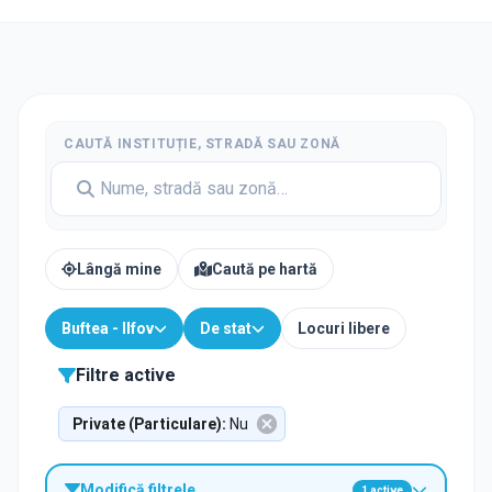
CAUTĂ INSTITUȚIE, STRADĂ SAU ZONĂ
Lângă mine
Caută pe hartă
Buftea - Ilfov
De stat
Locuri libere
Filtre active
Private (Particulare)
:
Nu
Modifică filtrele
1
active