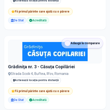
Activează locația pentru distanță
Fii primul părinte care ajută cu o părere
De Stat
Acreditată
Adaugă la comparare
Grădiniţa nr. 3 - Căsuța Copilăriei
Strada Scolii 4, Buftea, Ilfov, Romania
Activează locația pentru distanță
Fii primul părinte care ajută cu o părere
De Stat
Acreditată