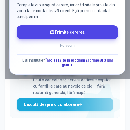
Completezi o singură cerere, iar grădinițele private din
zona ta te contactează direct. Ești primul contactat
când pornim.
Trimite cererea
Nu acum
AD
Ești instituție?
Înrolează-te în program și primești 3 luni
gratuit
.
ADS
Vrei să ajungi la părinții care
caută activ soluții?
Edulio conectează servicii dedicate copiilor
cu familiile care au nevoie de ele — fără
reclamă generală, fără risipă.
Discută despre o colaborare