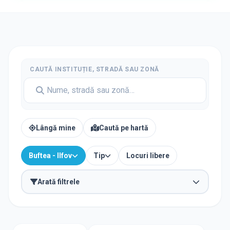
CAUTĂ INSTITUȚIE, STRADĂ SAU ZONĂ
Lângă mine
Caută pe hartă
Buftea - Ilfov
Tip
Locuri libere
Arată filtrele
TIP INSTITUȚIE
Școli