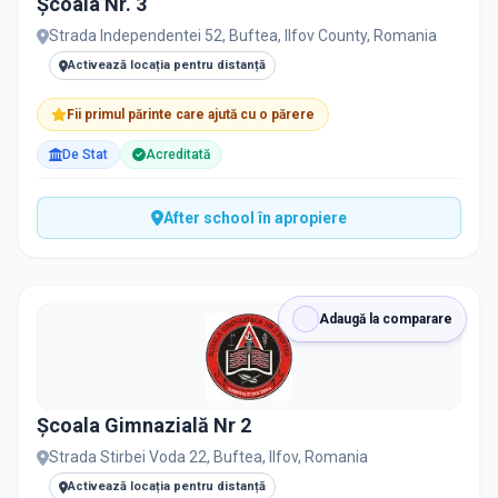
Şcoala Nr. 3
PRIVAT / DE STAT
Strada Independentei 52, Buftea, Ilfov County, Romania
Toate
Private
De stat
Activează locația pentru distanță
Fii primul părinte care ajută cu o părere
De Stat
Acreditată
Toate Filtrele
METODOLOGIE, LIMBĂ, FACILITĂȚI
After school în apropiere
Adaugă la comparare
Școala Gimnazială Nr 2
Strada Stirbei Voda 22, Buftea, Ilfov, Romania
Activează locația pentru distanță