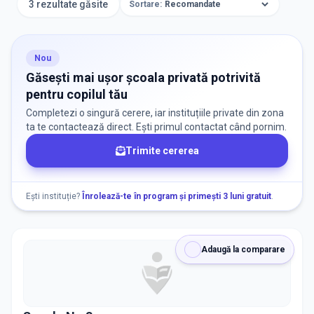
3 rezultate găsite
Sortare:
ORAȘ / ZONĂ
Găsește lângă mine
Nou
Găsești mai ușor școala privată potrivită
pentru copilul tău
Completezi o singură cerere, iar instituțiile private din zona
ta te contactează direct. Ești primul contactat când pornim.
Trimite cererea
DISPONIBILITATE
Nu există informații despre locuri libere
Ești instituție?
Înrolează-te în program și primești 3 luni gratuit
.
RECRUTARE
Adaugă la comparare
Nu există informații despre job-uri