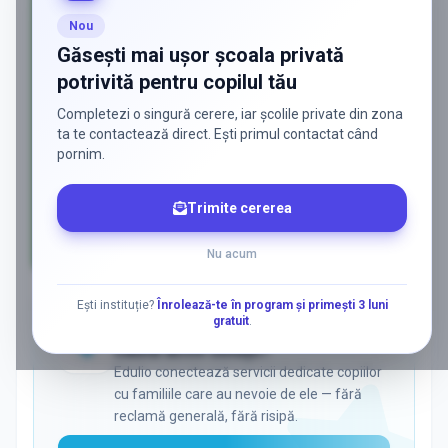
Nou
Găsești mai ușor școala privată
potrivită pentru copilul tău
Completezi o singură cerere, iar școlile private din zona
ta te contactează direct. Ești primul contactat când
pornim.
Trimite cererea
Nu acum
AD
Ești instituție?
Înrolează-te în program și primești 3 luni
gratuit
.
ADS
Vrei să ajungi la părinții care
caută activ soluții?
Edulio conectează servicii dedicate copiilor
cu familiile care au nevoie de ele — fără
reclamă generală, fără risipă.