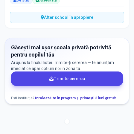
De Stat
Acreditată
After school în apropiere
Găsești mai ușor școala privată potrivită
pentru copilul tău
Ai ajuns la finalul listei. Trimite-ți cererea — te anunțăm
imediat ce apar opțiuni noi în zona ta.
Trimite cererea
Ești instituție?
Înrolează-te în program și primești 3 luni gratuit
.