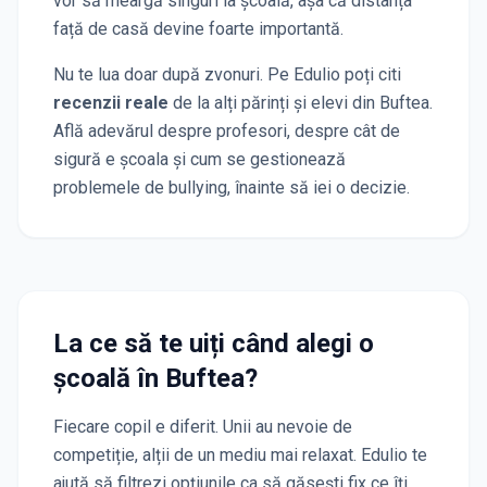
vor să meargă singuri la școală, așa că distanța
față de casă devine foarte importantă.
Nu te lua doar după zvonuri. Pe Edulio poți citi
recenzii reale
de la alți părinți și elevi
din Buftea
.
Află adevărul despre profesori, despre cât de
sigură e școala și cum se gestionează
problemele de bullying, înainte să iei o decizie.
La ce să te uiți când alegi o
școală
în Buftea
?
Fiecare copil e diferit. Unii au nevoie de
competiție, alții de un mediu mai relaxat. Edulio te
ajută să filtrezi opțiunile ca să găsești fix ce îți