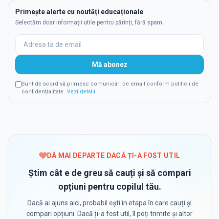
Primește alerte cu noutăți educaționale
Selectăm doar informații utile pentru părinți, fără spam.
Mă abonez
Sunt de acord să primesc comunicări pe email conform politicii de
confidențialitate.
Vezi detalii
DĂ MAI DEPARTE DACĂ ȚI-A FOST UTIL
Știm cât e de greu să cauți și să compari
opțiuni pentru copilul tău.
Dacă ai ajuns aici, probabil ești în etapa în care cauți și
compari opțiuni. Dacă ți-a fost util, îl poți trimite și altor