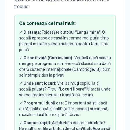
trebuie:
Ce contează cel mai mult:
✓
Distanța:
Folosește butonul
"Lângă mine"
. O
școală aproape de casă înseamnă mai puțin timp
pierdut în trafic și mai mult timp pentru teme sau
joacă.
✓
Ce se învață (Curriculum):
Verifică dacă școala
merge pe programa românească clasică sau dacă
oferă sisteme internaționale (Cambridge, IB), cum
se întâmplă des la privat.
✓
Unde sunt locuri:
Vrei să muți copilul la o
școală privată? Filtrul
"Locuri libere"
îți arată unde
se mai fac înscrieri sau transferuri acum.
✓
Programul după ore:
E important să știi dacă
au "Școală după școală" (after-school) și cantină,
mai ales dacă lucrezi până târziu.
✓
Contact rapid:
Ai întrebări despre admitere?
Pe multe profile ai buton direct de
WhatsApp
ca să