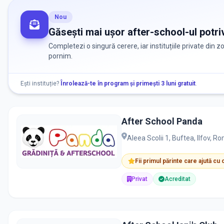
Nou
Găsești mai ușor after-school-ul potriv
Completezi o singură cerere, iar instituțiile private din 
pornim.
Ești instituție?
Înrolează-te în program și primești 3 luni gratuit
.
After School Panda
Aleea Scolii 1, Buftea, Ilfov, R
Fii primul părinte care ajută cu
Privat
Acreditat