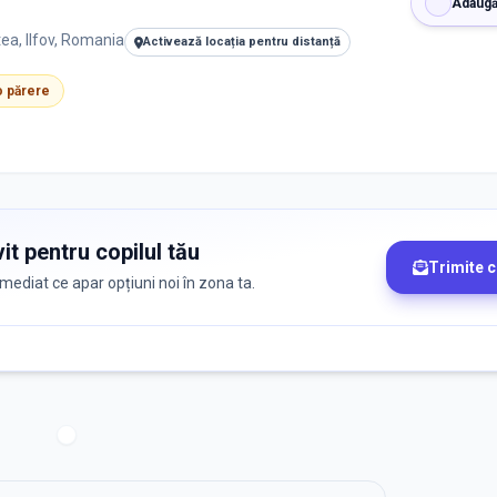
Adaugă
tea, Ilfov, Romania
Activează locația pentru distanță
 o părere
it pentru copilul tău
Trimite 
 imediat ce apar opțiuni noi în zona ta.