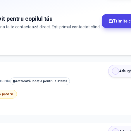
it pentru copilul tău
Trimite 
zona ta te contactează direct. Ești primul contactat când
Adaugă
omania
Activează locația pentru distanță
 o părere