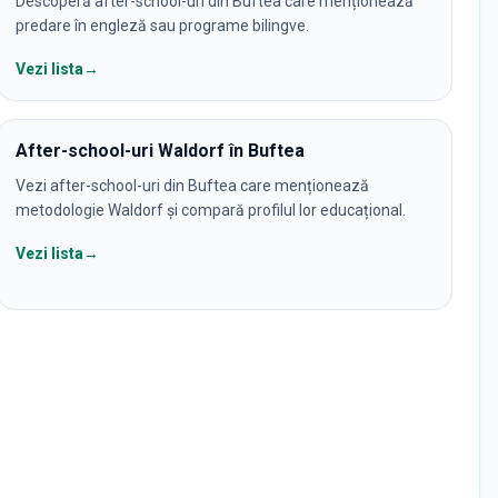
Descoperă after-school-uri din Buftea care menționează
predare în engleză sau programe bilingve.
Vezi lista
→
After-school-uri Waldorf în Buftea
Vezi after-school-uri din Buftea care menționează
metodologie Waldorf și compară profilul lor educațional.
Vezi lista
→