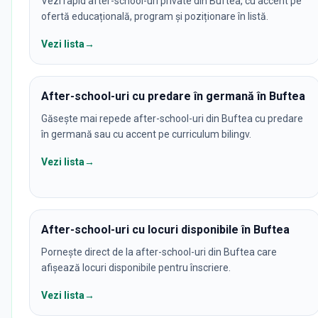
Vezi rapid after-school-uri private din Buftea, cu accent pe
ofertă educațională, program și poziționare în listă.
Vezi lista
→
After-school-uri cu predare în germană în Buftea
Găsește mai repede after-school-uri din Buftea cu predare
în germană sau cu accent pe curriculum bilingv.
Vezi lista
→
After-school-uri cu locuri disponibile în Buftea
Pornește direct de la after-school-uri din Buftea care
afișează locuri disponibile pentru înscriere.
Vezi lista
→