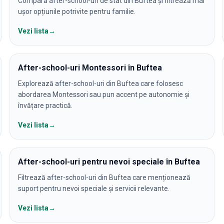
Compară after-school-uri de stat din Buftea și filtrează mai
ușor opțiunile potrivite pentru familie.
Vezi lista
→
After-school-uri Montessori în Buftea
Explorează after-school-uri din Buftea care folosesc
abordarea Montessori sau pun accent pe autonomie și
învățare practică.
Vezi lista
→
After-school-uri pentru nevoi speciale în Buftea
Filtrează after-school-uri din Buftea care menționează
suport pentru nevoi speciale și servicii relevante.
Vezi lista
→