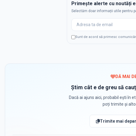
Primește alerte cu noutăți 
Selectăm doar informații utile pentru p
Sunt de acord să primesc comunicări p
DĂ MAI D
Știm cât e de greu să cauț
Dacă ai ajuns aici, probabil ești în et
poți trimite și alt
Trimite mai depar