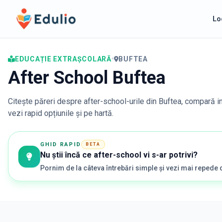
Edulio
Lo
EDUCAȚIE EXTRAȘCOLARĂ
•
BUFTEA
After School Buftea
Citește păreri despre after-school-urile din
Buftea
, compară in
vezi rapid opțiunile și pe hartă.
GHID RAPID
BETA
Nu știi încă ce after-school vi s-ar potrivi?
Pornim de la câteva întrebări simple și vezi mai repede 