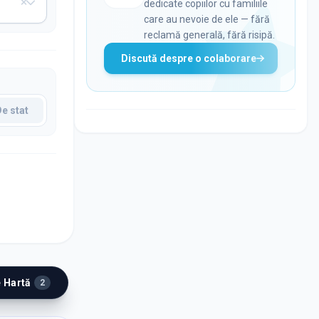
dedicate copiilor cu familiile
care au nevoie de ele — fără
reclamă generală, fără risipă.
Discută despre o colaborare
De stat
e Hartă
2