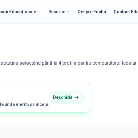
cații Educaționale
Resurse
Despre Edulio
Contact Edu
stituțiile selectând până la 4 profile pentru comparatorul tabelar 
Deschide
de unde merită să începi.