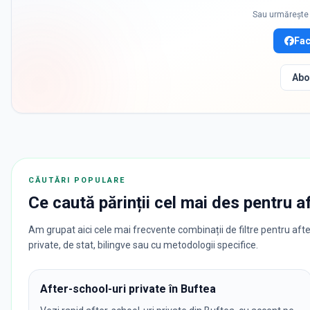
Sau urmărește 
Fa
Abo
CĂUTĂRI POPULARE
Ce caută părinții cel mai des pentru
a
Am grupat aici cele mai frecvente combinații de filtre pentru after
private, de stat, bilingve sau cu metodologii specifice.
After-school-uri private în Buftea