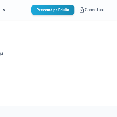
Conectare
lio
Prezență pe Edulio
și