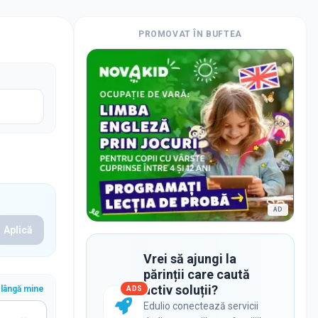
PROMOVAT ÎN
BUFTEA
AD
Aplică
Vrei să ajungi la
părinții care caută
activ soluții?
lângă mine
ADS
Edulio conectează servicii