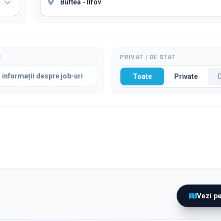
E
PRIVAT / DE STAT
 informații despre job-uri
Toate
Private
Vezi p