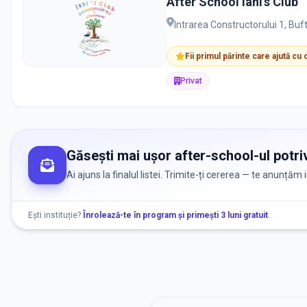
After School Iani's Club
Intrarea Constructorului 1, Buf
Fii primul părinte care ajută cu
Privat
Găsești mai ușor after-school-ul potriv
Ai ajuns la finalul listei. Trimite-ți cererea — te anunțăm
Ești instituție?
Înrolează-te în program și primești 3 luni gratuit
.