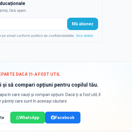
educaționale
ărinți, fără spam.
Mă abonez
e email conform politicii de confidențialitate.
Vezi detalii
EPARTE DACĂ ȚI-A FOST UTIL
i și să compari opțiuni pentru copilul tău.
apa în care cauți și compari opțiuni. Dacă ți-a fost util, îl
or părinți care sunt în aceeași căutare.
te
WhatsApp
Facebook