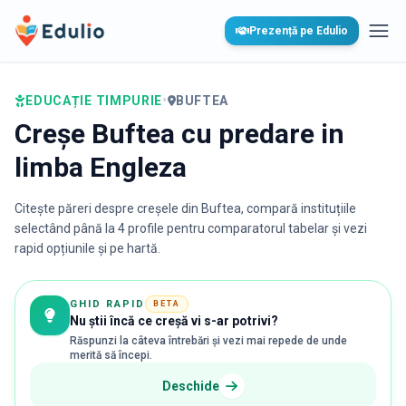
Edulio
Prezență pe Edulio
Desc
EDUCAȚIE TIMPURIE
•
BUFTEA
Creșe Buftea cu predare in
limba Engleza
Citește păreri despre creșele din
Buftea
, compară instituțiile
selectând până la 4 profile pentru comparatorul tabelar și vezi
rapid opțiunile și pe hartă.
GHID RAPID
BETA
Nu știi încă ce creșă vi s-ar potrivi?
Răspunzi la câteva întrebări și vezi mai repede de unde
merită să începi.
Deschide