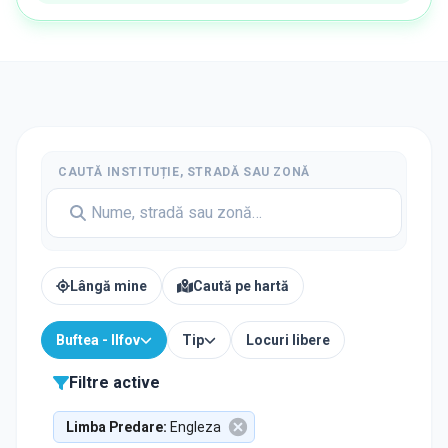
CAUTĂ INSTITUȚIE, STRADĂ SAU ZONĂ
Lângă mine
Caută pe hartă
Buftea - Ilfov
Tip
Locuri libere
Filtre active
Limba Predare
:
Engleza