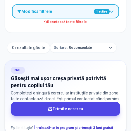
Modifică filtrele
1
active
Resetează toate filtrele
TIP INSTITUȚIE
Creșe
0 rezultate găsite
Sortare:
ORAȘ / ZONĂ
Găsește lângă mine
Nou
Găsești mai ușor creșa privată potrivită
pentru copilul tău
Completezi o singură cerere, iar instituțiile private din zona
ta te contactează direct. Ești primul contactat când pornim.
Trimite cererea
DISPONIBILITATE
Nu există informații despre locuri libere
Ești instituție?
Înrolează-te în program și primești 3 luni gratuit
.