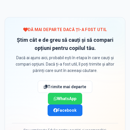
DĂ MAI DEPARTE DACĂ ȚI-A FOST UTIL
Știm cât e de greu să cauți și să compari
opțiuni pentru copilul tău.
Dacă ai ajuns aici, probabil ești în etapa în care cauți și
compari opțiuni. Dacă ți-a fost util, îl poți trimite și altor
părinți care sunt în aceeași căutare.
Trimite mai departe
WhatsApp
Facebook