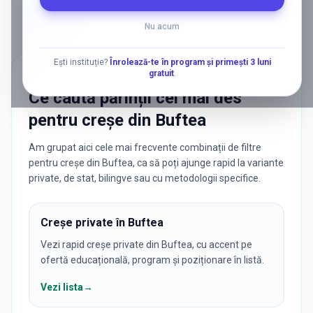
Nu acum
Ești instituție?
Înrolează-te în program și primești 3 luni
gratuit
.
CĂUTĂRI POPULARE
Ce caută părinții cel mai des
pentru
creșe
din
Buftea
Am grupat aici cele mai frecvente combinații de filtre
pentru creșe din Buftea, ca să poți ajunge rapid la variante
private, de stat, bilingve sau cu metodologii specifice.
Creșe private în Buftea
Vezi rapid creșe private din Buftea, cu accent pe
ofertă educațională, program și poziționare în listă.
Vezi lista
→