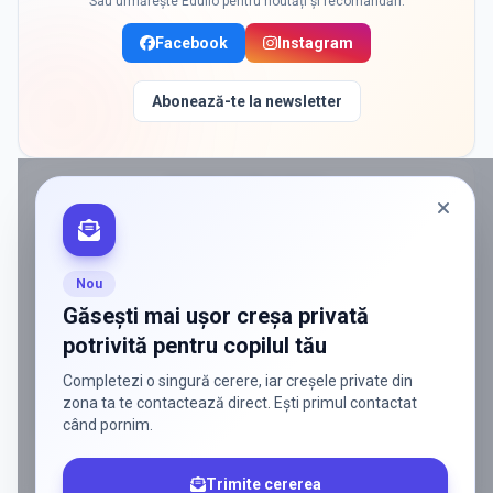
Sau urmărește Edulio pentru noutăți și recomandări:
Facebook
Instagram
Abonează-te la newsletter
PROMOVAT ÎN
BUFTEA
ADS
Vrei să ajungi la părinții care
caută activ soluții?
Nou
Edulio conectează servicii dedicate copiilor
Găsești mai ușor creșa privată
cu familiile care au nevoie de ele — fără
potrivită pentru copilul tău
reclamă generală, fără risipă.
Completezi o singură cerere, iar creșele private din
Discută despre o colaborare
zona ta te contactează direct. Ești primul contactat
când pornim.
Trimite cererea