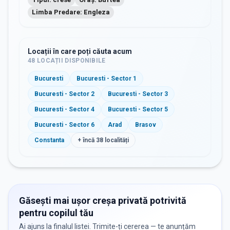
Limba Predare: Engleza
Locații în care poți căuta acum
48
LOCAȚII DISPONIBILE
Bucuresti
Bucuresti - Sector 1
Bucuresti - Sector 2
Bucuresti - Sector 3
Bucuresti - Sector 4
Bucuresti - Sector 5
Bucuresti - Sector 6
Arad
Brasov
Constanta
+ încă
38
localități
Găsești mai ușor creșa privată potrivită
pentru copilul tău
Ai ajuns la finalul listei. Trimite-ți cererea — te anunțăm