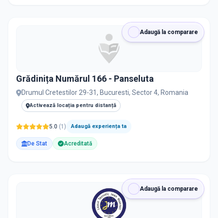
Resetează filtrele
Adaugă la comparare
Grădinița Numărul 166 - Panseluta
Drumul Cretestilor 29-31, Bucuresti, Sector 4, Romania
Activează locația pentru distanță
5.0
(
1
)
Adaugă experiența ta
De Stat
Acreditată
Adaugă la comparare