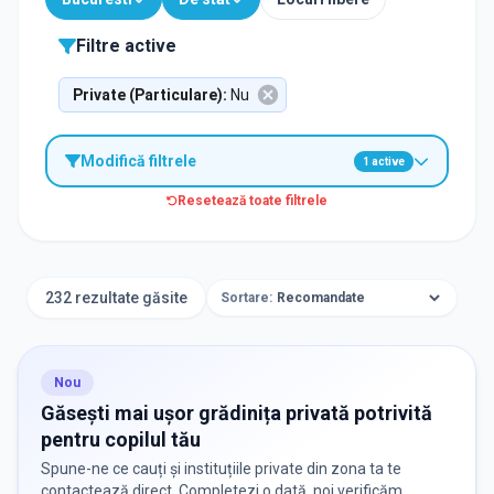
Filtre active
Private (Particulare)
:
Nu
Modifică filtrele
1
active
Resetează toate filtrele
TIP INSTITUȚIE
Grădinițe
232 rezultate găsite
Sortare:
ORAȘ / ZONĂ
Găsește lângă mine
Nou
Găsești mai ușor grădinița privată potrivită
pentru copilul tău
Spune-ne ce cauți și instituțiile private din zona ta te
contactează direct. Completezi o dată, noi verificăm