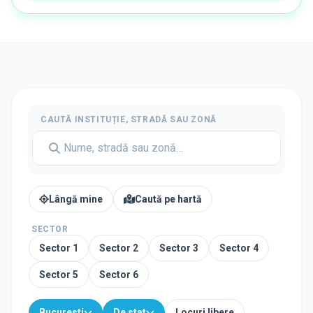
CAUTĂ INSTITUȚIE, STRADĂ SAU ZONĂ
Lângă mine
Caută pe hartă
SECTOR
Sector
1
Sector
2
Sector
3
Sector
4
Sector
5
Sector
6
Bucuresti
De stat
Locuri libere