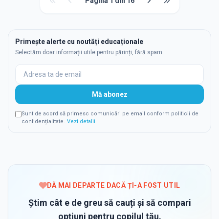
Pagina
1
din
16
Primește alerte cu noutăți educaționale
Selectăm doar informații utile pentru părinți, fără spam.
Mă abonez
Sunt de acord să primesc comunicări pe email conform politicii de
confidențialitate.
Vezi detalii
DĂ MAI DEPARTE DACĂ ȚI-A FOST UTIL
Știm cât e de greu să cauți și să compari
opțiuni pentru copilul tău.