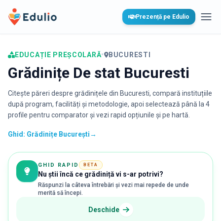
Edulio
Prezență pe Edulio
Desc
EDUCAȚIE PREȘCOLARĂ
•
BUCURESTI
Grădinițe De stat Bucuresti
Citește păreri despre grădinițele din
Bucuresti
, compară instituțiile
după program, facilități și metodologie, apoi selectează până la 4
profile pentru comparator și vezi rapid opțiunile și pe hartă.
Ghid: Grădinițe București
→
GHID RAPID
BETA
Nu știi încă ce grădiniță vi s-ar potrivi?
Răspunzi la câteva întrebări și vezi mai repede de unde
merită să începi.
Deschide