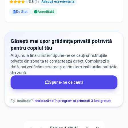
3.8
(
1
)
Adaugă experiența ta
De Stat
Acreditată
Găsești mai ușor grădinița privată potrivită
pentru copilul tău
Ai ajuns la finalul listei? Spune-ne ce cauți și instituțiile
private din zona ta te contactează direct. Completezi o
dată, noi verificăm cererea și o trimitem instituțiilor potrivite
din zonă.
Spune-ne ce cauți
Ești instituție?
Înrolează-te în program și primești 3 luni gratuit
.