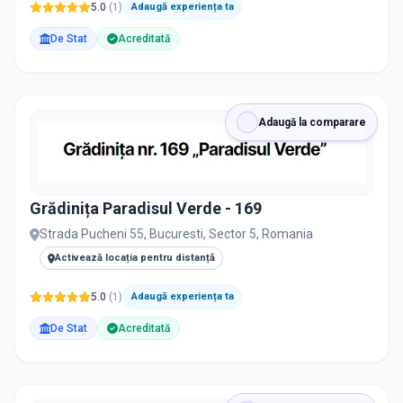
5.0
(
1
)
Adaugă experiența ta
De Stat
Acreditată
Adaugă la comparare
Grădinița Paradisul Verde - 169
Strada Pucheni 55, Bucuresti, Sector 5, Romania
Activează locația pentru distanță
5.0
(
1
)
Adaugă experiența ta
De Stat
Acreditată