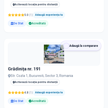
Activează locația pentru distanță
5.0
(
1
)
Adaugă experiența ta
De Stat
Acreditată
Adaugă la comparare
Grădinița nr. 191
Str. Cozla 1, Bucuresti, Sector 3, Romania
Activează locația pentru distanță
4.8
(
1
)
Adaugă experiența ta
De Stat
Acreditată