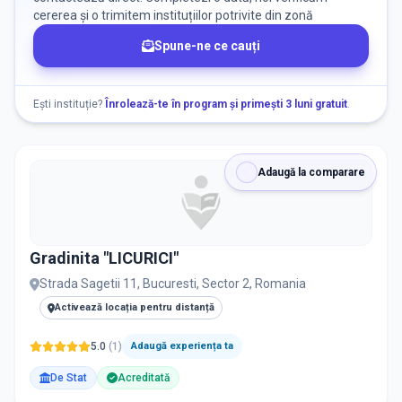
cererea și o trimitem instituțiilor potrivite din zonă
DISPONIBILITATE
Spune-ne ce cauți
Nu există informații despre locuri libere
Ești instituție?
Înrolează-te în program și primești 3 luni gratuit
.
RECRUTARE
Adaugă la comparare
Nu există informații despre job-uri
PRIVAT / DE STAT
Gradinita "LICURICI"
Toate
Private
De stat
Strada Sagetii 11, Bucuresti, Sector 2, Romania
Activează locația pentru distanță
5.0
(
1
)
Adaugă experiența ta
De Stat
Acreditată
Toate Filtrele
METODOLOGIE, LIMBĂ, FACILITĂȚI