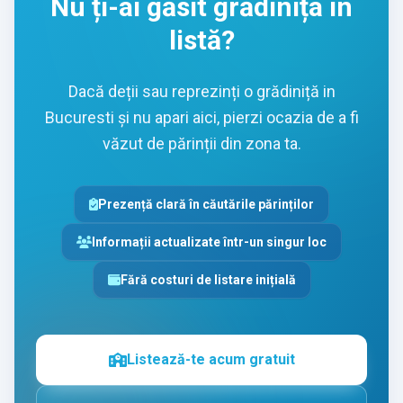
Nu ți-ai găsit grădinița în
listă?
Dacă deții sau reprezinți o grădiniță in
Bucuresti și nu apari aici, pierzi ocazia de a fi
văzut de părinții din zona ta.
Prezență clară în căutările părinților
Informații actualizate într-un singur loc
Fără costuri de listare inițială
Listează-te acum gratuit