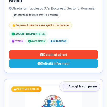
Bravu
Strada Ion Tuculescu 37a, Bucuresti, Sector 3, Romania
Activează locația pentru distanță
Fii primul părinte care ajută cu o părere
LOCURI DISPONIBILE
Privată
Acreditată
25
facilit
ăți
Detalii și păreri
Solicită informații
Adaugă la comparare
PARTENER EDULIO