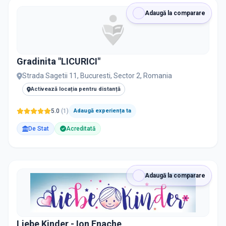
Adaugă la comparare
Gradinita "LICURICI"
Strada Sagetii 11, Bucuresti, Sector 2, Romania
Activează locația pentru distanță
5.0
(
1
)
Adaugă experiența ta
De Stat
Acreditată
Adaugă la comparare
Liebe Kinder - Ion Enache