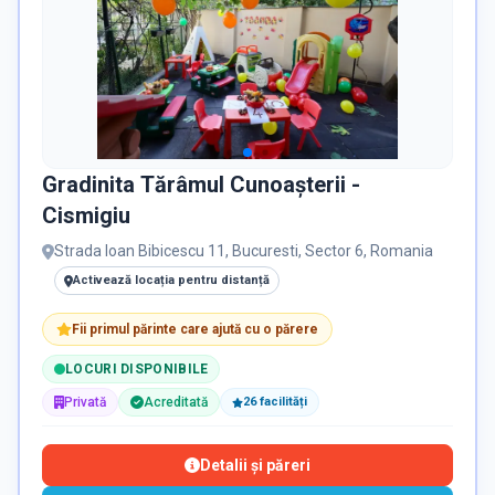
Gradinita Tărâmul Cunoașterii -
Cismigiu
Strada Ioan Bibicescu 11, Bucuresti, Sector 6, Romania
Activează locația pentru distanță
Fii primul părinte care ajută cu o părere
LOCURI DISPONIBILE
Privată
Acreditată
26
facilit
ăți
Detalii și păreri