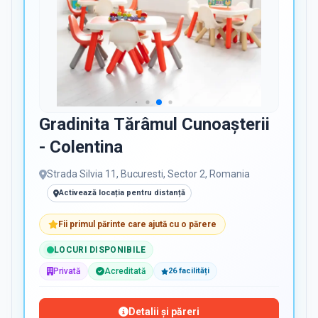
Gradinita Tărâmul Cunoașterii
- Colentina
Strada Silvia 11, Bucuresti, Sector 2, Romania
Activează locația pentru distanță
Fii primul părinte care ajută cu o părere
LOCURI DISPONIBILE
Privată
Acreditată
26
facilit
ăți
Detalii și păreri