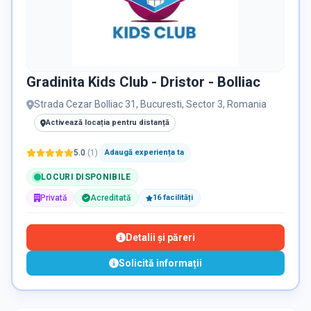
Gradinita Kids Club - Dristor - Bolliac
Strada Cezar Bolliac 31, Bucuresti, Sector 3, Romania
Activează locația pentru distanță
5.0
(
1
)
Adaugă experiența ta
LOCURI DISPONIBILE
Privată
Acreditată
16
facilit
ăți
Detalii și păreri
Solicită informații