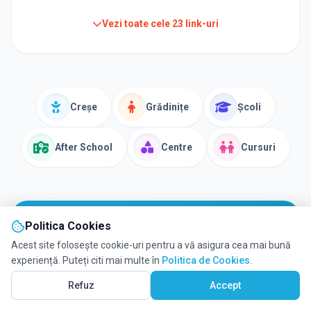
Vezi toate cele
23
link-uri
Creșe
Grădinițe
Școli
After School
Centre
Cursuri
Politica Cookies
PARTENERIAT EDULIO
Acest site folosește cookie-uri pentru a vă asigura cea mai bună
experiență. Puteți citi mai multe în
Politica de Cookies
.
Nu ți-ai găsit grădinița în
Vezi pe Hartă
498
Refuz
Accept
listă?