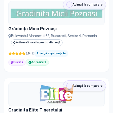
Adaugă la comparare
Grădinița Micii Poznași
Bulevardul Marasesti 63, Bucuresti, Sector 4, Romania
Activează locația pentru distanță
5.0
(
1
)
Adaugă experiența ta
Privată
Acreditată
Adaugă la comparare
Gradinita Elite Tineretului