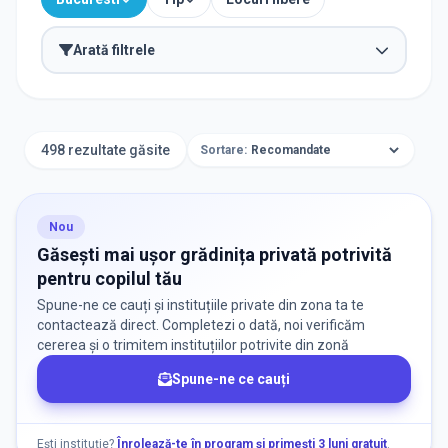
Arată filtrele
TIP INSTITUȚIE
Grădinițe
498 rezultate găsite
Sortare:
ORAȘ / ZONĂ
Găsește lângă mine
Nou
Găsești mai ușor grădinița privată potrivită
pentru copilul tău
Spune-ne ce cauți și instituțiile private din zona ta te
contactează direct. Completezi o dată, noi verificăm
cererea și o trimitem instituțiilor potrivite din zonă
DISPONIBILITATE
Spune-ne ce cauți
Instituții cu locuri disponibile
8
Ești instituție?
Înrolează-te în program și primești 3 luni gratuit
.