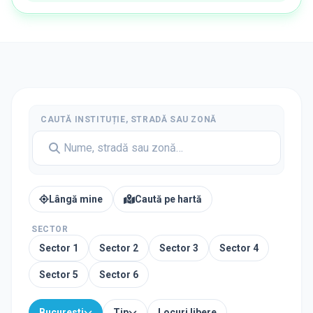
CAUTĂ INSTITUȚIE, STRADĂ SAU ZONĂ
Lângă mine
Caută pe hartă
SECTOR
Sector
1
Sector
2
Sector
3
Sector
4
Sector
5
Sector
6
Bucuresti
Tip
Locuri libere