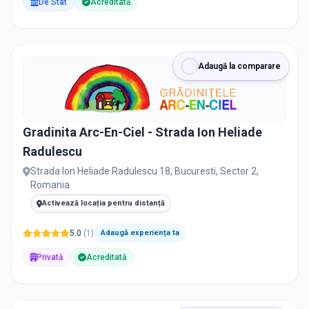
De Stat
Acreditată
Adaugă la comparare
Gradinita Arc-En-Ciel - Strada Ion Heliade
Radulescu
Strada Ion Heliade Radulescu 18, Bucuresti, Sector 2,
Romania
Activează locația pentru distanță
5.0
(
1
)
Adaugă experiența ta
Privată
Acreditată