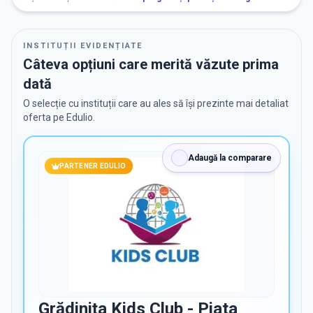
RECRUTARE
INSTITUȚII EVIDENȚIATE
Nu există informații despre job-uri
Câteva opțiuni care merită văzute prima
dată
O selecție cu instituții care au ales să își prezinte mai detaliat
PRIVAT / DE STAT
oferta pe Edulio.
Toate
Private
De stat
Adaugă la comparare
PARTENER EDULIO
Toate Filtrele
METODOLOGIE, LIMBĂ, FACILITĂȚI
Grădinița Kids Club - Piata