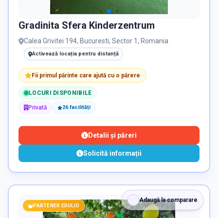
Gradinita Sfera Kinderzentrum
Calea Grivitei 194, Bucuresti, Sector 1, Romania
Activează locația pentru distanță
Fii primul părinte care ajută cu o părere
LOCURI DISPONIBILE
Privată
26
facilit
ăți
Detalii și păreri
Solicită informații
Adaugă la comparare
PARTENER EDULIO