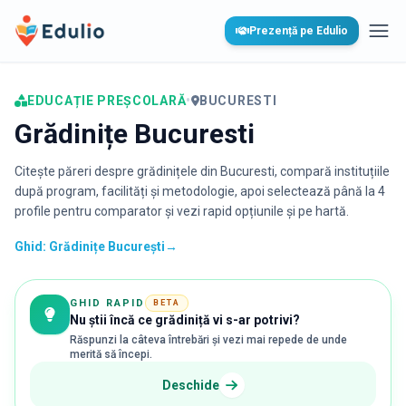
Edulio
Prezență pe Edulio
Desc
EDUCAȚIE PREȘCOLARĂ
•
BUCURESTI
Grădinițe Bucuresti
Citește păreri despre grădinițele din
Bucuresti
, compară instituțiile
după program, facilități și metodologie, apoi selectează până la 4
profile pentru comparator și vezi rapid opțiunile și pe hartă.
Ghid: Grădinițe București
→
GHID RAPID
BETA
Nu știi încă ce grădiniță vi s-ar potrivi?
Răspunzi la câteva întrebări și vezi mai repede de unde
merită să începi.
Deschide