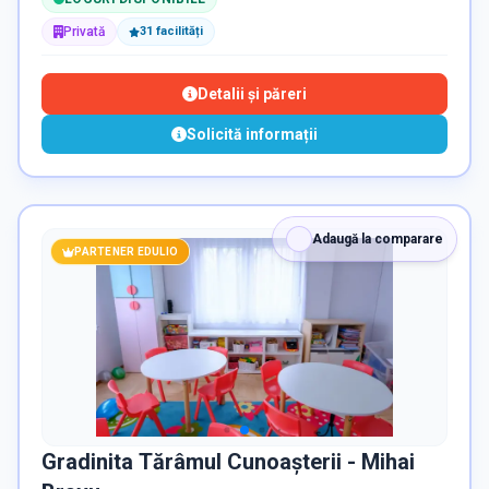
Privată
31
facilit
ăți
Detalii și păreri
Solicită informații
Adaugă la comparare
PARTENER EDULIO
Gradinita Tărâmul Cunoașterii - Mihai