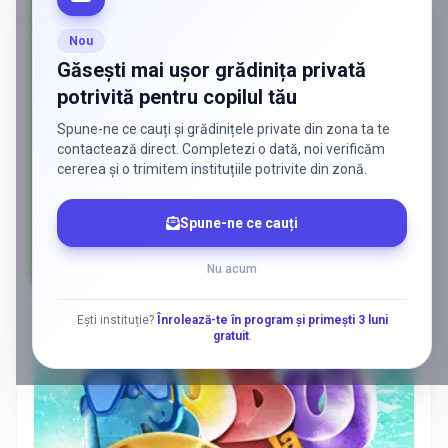
Nou
Găsești mai ușor grădinița privată
potrivită pentru copilul tău
Spune-ne ce cauți și grădinițele private din zona ta te
contactează direct. Completezi o dată, noi verificăm
cererea și o trimitem instituțiile potrivite din zonă.
Spune-ne ce cauți
Nu acum
AD
Ești instituție?
Înrolează-te în program și primești 3 luni
gratuit
.