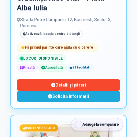
Alba Iulia
Strada Petre Cumpanici 12, Bucuresti, Sector 3,
Romania
Activează locația pentru distanță
Fii primul părinte care ajută cu o părere
LOCURI DISPONIBILE
Privată
Acreditată
21
facilit
ăți
Detalii și păreri
Solicită informații
Adaugă la comparare
PARTENER EDULIO