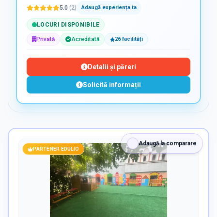
5.0
(
2
)
Adaugă experiența ta
LOCURI DISPONIBILE
Privată
Acreditată
26
facilit
ăți
Detalii și păreri
Solicită informații
Adaugă la comparare
PARTENER EDULIO