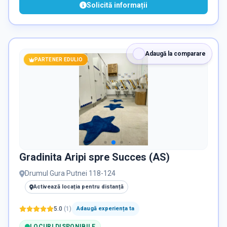
Solicită informații
Adaugă la comparare
PARTENER EDULIO
Gradinita Aripi spre Succes (AS)
Drumul Gura Putnei 118-124
Activează locația pentru distanță
5.0
(
1
)
Adaugă experiența ta
LOCURI DISPONIBILE