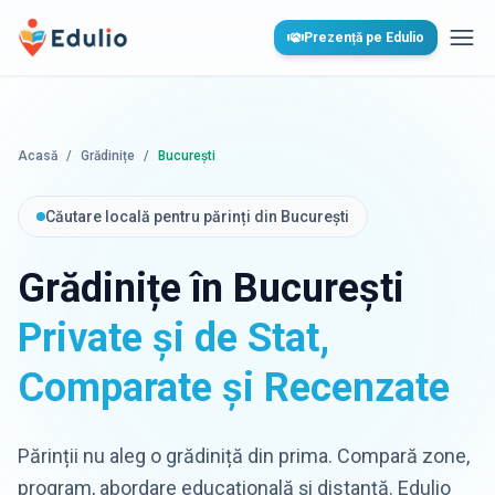
Edulio
Prezență pe Edulio
Desc
Acasă
/
Grădinițe
/
București
Căutare locală pentru părinți din București
Grădinițe în București
Private și de Stat,
Comparate și Recenzate
Părinții nu aleg o grădiniță din prima. Compară zone,
program, abordare educațională și distanță. Edulio