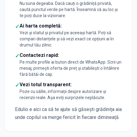
Nu suna degeaba. Dacă cauți o grădiniță privată,
caută punctul verde pe hartă. Înseamnă că au loc și
te poți duce la vizionare.
Ai harta completă:
✓
Vezi și statul și privatul pe aceeași hartă. Poți să
compari distanțele și să vezi exact ce opțiuni ai în
drumul tău zilnic.
Contactezi rapid:
✓
Pe multe profile ai buton direct de WhatsApp. Scrii un
mesaj, primești oferta de preț și stabilești o întâlnire
fără bătăi de cap.
Vezi totul transparent:
✓
Poze cu sălile, informații despre autorizare și
recenzii reale. Așa eviți surprizele neplăcute.
Edulio e aici ca să te ajute să găsești grădinița aia
unde copilul va merge fericit în fiecare dimineață.