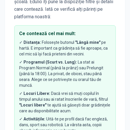
școală. Edulio îți pune la dispoziție filtre și detalii
care contează. Iată ce verifică alți părinți pe
platforma noastră:
Ce contează cel mai mult:
✓
Distanța:
Folosește butonul
"Lângă mine"
pe
hartă. E important ca grădinița să fie aproape, ca
cel mic să își facă prieteni din vecini.
✓
Programul (Scurt vs. Lung):
La stat ai
Program Normal (până la prânz) sau Prelungit
(până la 18:00). La privat, de obicei, stau până
seara. Alege ce se potrivește cu orarul tău de
muncă.
✓
Locuri Libere:
Dacă vrei să muți copilul în
timpul anului sau ai ratat înscrierile de vară, filtrul
"Locuri libere"
te ajută să găsești doar grădinițele
care au disponibilitate acum.
✓
Activitățile:
Uită-te pe profil dacă fac engleză,
dans, sport sau robotică. La vârsta asta, copiii