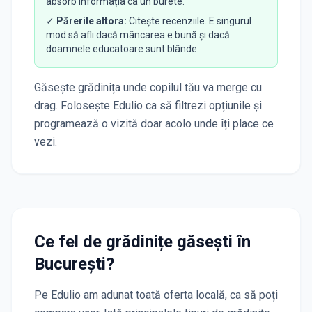
absorb informația ca un burete.
✓
Părerile altora:
Citește recenziile. E singurul
mod să afli dacă mâncarea e bună și dacă
doamnele educatoare sunt blânde.
Găsește grădinița unde copilul tău va merge cu
drag. Folosește Edulio ca să filtrezi opțiunile și
programează o vizită doar acolo unde îți place ce
vezi.
Ce fel de grădinițe găsești în
București
?
Pe Edulio am adunat toată oferta locală, ca să poți