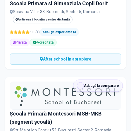
Scoala Primara si Gimnaziala Copil Dorit
Soseaua Viilor 33, Bucuresti, Sector 5, Romania
Activează locația pentru distanță
5.0
(
1
)
Adaugă experiența ta
Privată
Acreditată
After school în apropiere
Adaugă la comparare
Școala Primară Montessori MSB-MKB
(segment școală)
Str. Maior Ion Coravu 53, Bucuresti, Sector 2, Romania