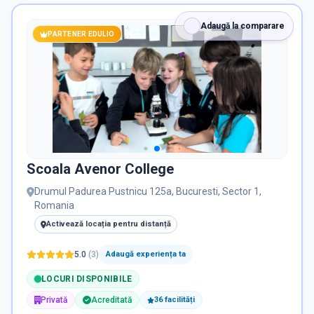
RECRUTARE
Adaugă la comparare
Nu există informații despre job-uri
PARTENER EDULIO
PRIVAT / DE STAT
Toate
Private
De stat
Scoala Avenor College
Drumul Padurea Pustnicu 125a, Bucuresti, Sector 1,
Toate Filtrele
Romania
METODOLOGIE, LIMBĂ, FACILITĂȚI
Activează locația pentru distanță
5.0
(
3
)
Adaugă experiența ta
LOCURI DISPONIBILE
Privată
Acreditată
36
facilit
ăți