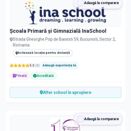
Adaugă la comparare
Școala Primară și Gimnazială InaSchool
Strada Gheorghe Pop de Basesti 59, Bucuresti, Sector 2,
Romania
Activează locația pentru distanță
5.0
(
8
)
Adaugă experiența ta
Privată
Acreditată
After school în apropiere
Adaugă la comparare