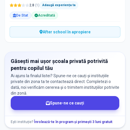
2.8
(
1
)
Adaugă experiența ta
De Stat
Acreditată
After school în apropiere
Găsești mai ușor școala privată potrivită
pentru copilul tău
Ai ajuns la finalul listei? Spune-ne ce cauți și instituțiile
private din zona ta te contactează direct. Completezi o
dată, noi verificăm cererea și o trimitem instituțiilor potrivite
din zonă.
Spune-ne ce cauți
Ești instituție?
Înrolează-te în program și primești 3 luni gratuit
.