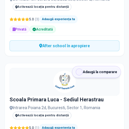
Activează locația pentru distanță
5.0
(
3
)
Adaugă experiența ta
Privată
Acreditată
After school în apropiere
Adaugă la comparare
Scoala Primara Luca - Sediul Herastrau
Intrarea Poiana 2d, Bucuresti, Sector 1, Romania
Activează locația pentru distanță
5.0
(
1
)
Adaugă experiența ta