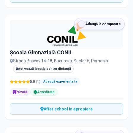
Adaugă la comparare
Școala Gimnazială CONIL
Strada Bascov 14-18, Bucuresti, Sector 5, Romania
Activează locația pentru distanță
5.0
(
1
)
Adaugă experiența ta
Privată
Acreditată
After school în apropiere