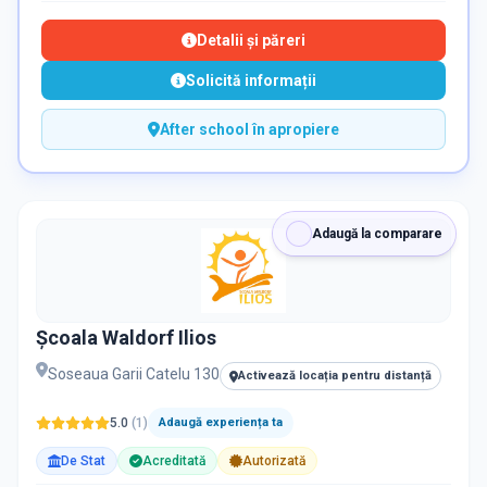
Detalii și păreri
Solicită informații
After school în apropiere
Adaugă la comparare
Școala Waldorf Ilios
Soseaua Garii Catelu 130
Activează locația pentru distanță
5.0
(
1
)
Adaugă experiența ta
De Stat
Acreditată
Autorizată