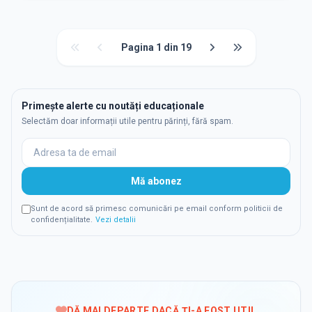
Pagina
1
din
19
Primește alerte cu noutăți educaționale
Selectăm doar informații utile pentru părinți, fără spam.
Mă abonez
Sunt de acord să primesc comunicări pe email conform politicii de
confidențialitate.
Vezi detalii
DĂ MAI DEPARTE DACĂ ȚI-A FOST UTIL