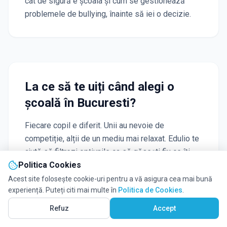
cât de sigură e școala și cum se gestionează
problemele de bullying, înainte să iei o decizie.
La ce să te uiți când alegi o
școală
în Bucuresti
?
Fiecare copil e diferit. Unii au nevoie de
competiție, alții de un mediu mai relaxat. Edulio te
ajută să filtrezi opțiunile ca să găsești fix ce îți
Politica Cookies
trebuie:
Acest site folosește cookie-uri pentru a vă asigura cea mai bună
experiență. Puteți citi mai multe în
Politica de Cookies
.
Ce contează cel mai mult:
Vezi pe Hartă
277
Refuz
Accept
✓
Distanța:
Folosește butonul
"Lângă mine"
. O
școală aproape de casă înseamnă mai puțin timp