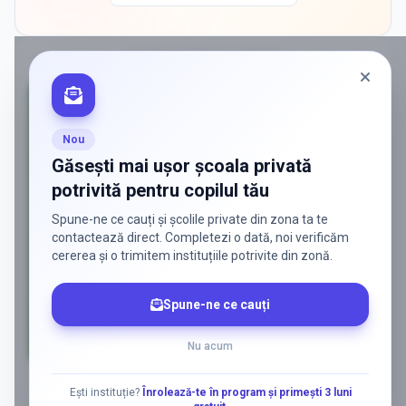
PROMOVAT ÎN
BUCURESTI
Nou
Găsești mai ușor școala privată
potrivită pentru copilul tău
Spune-ne ce cauți și școlile private din zona ta te
contactează direct. Completezi o dată, noi verificăm
cererea și o trimitem instituțiile potrivite din zonă.
Spune-ne ce cauți
Nu acum
AD
Ești instituție?
Înrolează-te în program și primești 3 luni