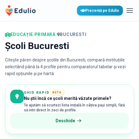
Edulio
Prezență pe Edulio
Desc
EDUCAȚIE PRIMARĂ
•
BUCURESTI
Școli Bucuresti
Citește păreri despre școlile din
Bucuresti
, compară instituțiile
selectând până la 4 profile pentru comparatorul tabelar și vezi
rapid opțiunile și pe hartă.
GHID RAPID
BETA
Nu știi încă ce școli merită văzute primele?
Te ajutăm să scurtezi lista inițială în câțiva pași simpli, fără
să intri direct în zeci de profile.
Deschide