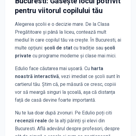
Bucuresti
: Găsește locul potrivit
pentru viitorul copilului tău
Alegerea școlii e o decizie mare. De la Clasa
Pregătitoare și până la liceu, contează mult
mediul în care copilul tău va crește. În
Bucuresti
, ai
multe opțiuni:
școli de stat
cu tradiție sau
școli
private
cu programe moderne și clase mai mici.
Edulio face căutarea mai ușoară. Cu
harta
noastră interactivă
, vezi imediat ce școli sunt în
cartierul tău. Știm că, pe măsură ce cresc, copiii
vor să meargă singuri la școală, așa că distanța
față de casă devine foarte importantă.
Nu te lua doar după zvonuri. Pe Edulio poți citi
recenzii reale
de la alți părinți și elevi
din
Bucuresti
. Află adevărul despre profesori, despre