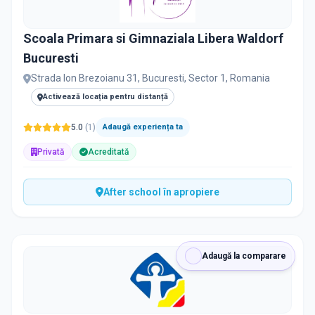
Scoala Primara si Gimnaziala Libera Waldorf
Bucuresti
Strada Ion Brezoianu 31, Bucuresti, Sector 1, Romania
Activează locația pentru distanță
5.0
(
1
)
Adaugă experiența ta
Privată
Acreditată
After school în apropiere
Adaugă la comparare