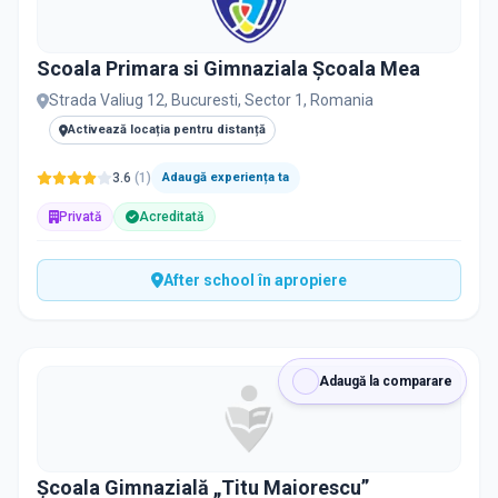
Scoala Primara si Gimnaziala Școala Mea
Strada Valiug 12, Bucuresti, Sector 1, Romania
Activează locația pentru distanță
3.6
(
1
)
Adaugă experiența ta
Privată
Acreditată
After school în apropiere
Adaugă la comparare
Școala Gimnazială „Titu Maiorescu”