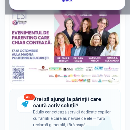
gratuit
.
AD
ADS
Vrei să ajungi la părinții care
caută activ soluții?
Edulio conectează servicii dedicate copiilor
cu familiile care au nevoie de ele — fără
reclamă generală, fără risipă.