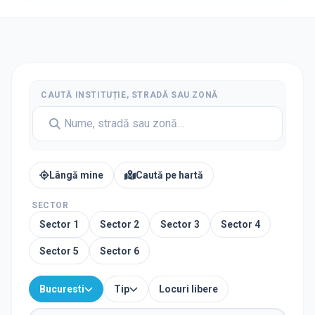
CAUTĂ INSTITUȚIE, STRADĂ SAU ZONĂ
Lângă mine
Caută pe hartă
SECTOR
Sector
1
Sector
2
Sector
3
Sector
4
Sector
5
Sector
6
Bucuresti
Tip
Locuri libere