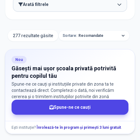
Arată filtrele
TIP INSTITUȚIE
Școli
277 rezultate găsite
Sortare:
ORAȘ / ZONĂ
Găsește lângă mine
Nou
Găsești mai ușor școala privată potrivită
pentru copilul tău
Spune-ne ce cauți și instituțiile private din zona ta te
contactează direct. Completezi o dată, noi verificăm
cererea și o trimitem instituțiilor potrivite din zonă
DISPONIBILITATE
Spune-ne ce cauți
Instituții cu locuri disponibile
1
Ești instituție?
Înrolează-te în program și primești 3 luni gratuit
.