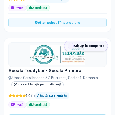
Privată
Acreditată
After school în apropiere
Adaugă la comparare
Scoala Teddybar - Scoala Primara
Strada Carol Knappe 57, Bucuresti, Sector 1, Romania
Activează locația pentru distanță
5.0
(
1
)
Adaugă experiența ta
Privată
Acreditată