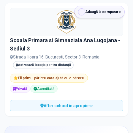
Adaugă la comparare
Scoala Primara si Gimnaziala Ana Lugojana -
Sediul 3
Strada Ilioara 16, Bucuresti, Sector 3, Romania
Activează locația pentru distanță
Fii primul părinte care ajută cu o părere
Privată
Acreditată
After school în apropiere