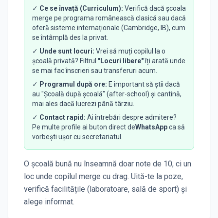
✓
Ce se învață (Curriculum):
Verifică dacă școala
merge pe programa românească clasică sau dacă
oferă sisteme internaționale (Cambridge, IB), cum
se întâmplă des la privat.
✓
Unde sunt locuri:
Vrei să muți copilul la o
școală privată? Filtrul
"Locuri libere"
îți arată unde
se mai fac înscrieri sau transferuri acum.
✓
Programul după ore:
E important să știi dacă
au "Școală după școală" (after-school) și cantină,
mai ales dacă lucrezi până târziu.
✓
Contact rapid:
Ai întrebări despre admitere?
Pe multe profile ai buton direct de
WhatsApp
ca să
vorbești ușor cu secretariatul.
O școală bună nu înseamnă doar note de 10, ci un
loc unde copilul merge cu drag. Uită-te la poze,
verifică facilitățile (laboratoare, sală de sport) și
alege informat.