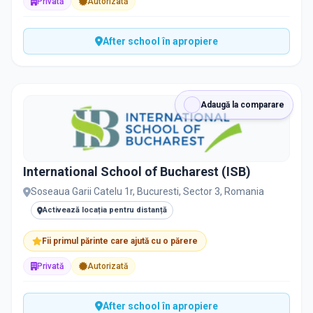
Privată
Autorizată
After school în apropiere
Adaugă la comparare
International School of Bucharest (ISB)
Soseaua Garii Catelu 1r, Bucuresti, Sector 3, Romania
Activează locația pentru distanță
Fii primul părinte care ajută cu o părere
Privată
Autorizată
After school în apropiere