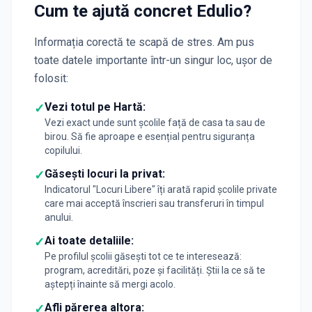
Cum te ajută concret Edulio?
Informația corectă te scapă de stres. Am pus
toate datele importante într-un singur loc, ușor de
folosit:
Vezi totul pe Hartă:
✓
Vezi exact unde sunt școlile față de casa ta sau de
birou. Să fie aproape e esențial pentru siguranța
copilului.
Găsești locuri la privat:
✓
Indicatorul "Locuri Libere" îți arată rapid școlile private
care mai acceptă înscrieri sau transferuri în timpul
anului.
Ai toate detaliile:
✓
Pe profilul școlii găsești tot ce te interesează:
program, acreditări, poze și facilități. Știi la ce să te
aștepți înainte să mergi acolo.
Afli părerea altora:
✓