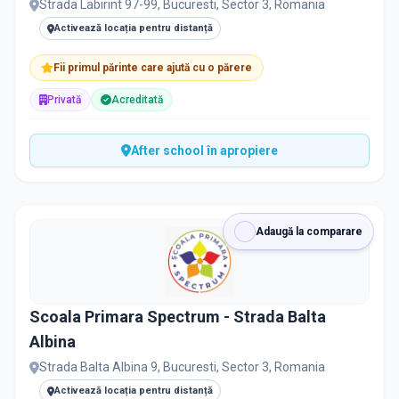
Strada Labirint 97-99, Bucuresti, Sector 3, Romania
Activează locația pentru distanță
Fii primul părinte care ajută cu o părere
Privată
Acreditată
After school în apropiere
Adaugă la comparare
Scoala Primara Spectrum - Strada Balta
Albina
Strada Balta Albina 9, Bucuresti, Sector 3, Romania
Activează locația pentru distanță