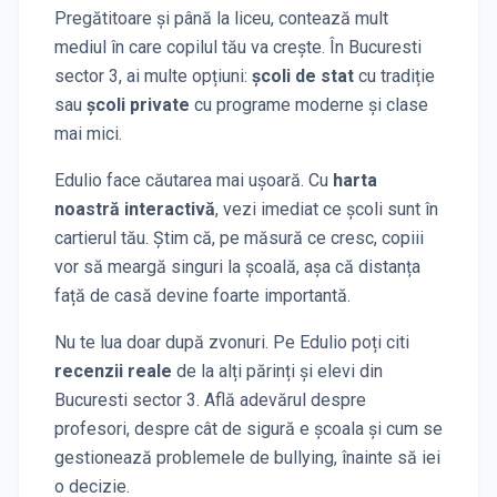
Pregătitoare și până la liceu, contează mult
mediul în care copilul tău va crește. În
Bucuresti
sector 3
, ai multe opțiuni:
școli de stat
cu tradiție
sau
școli private
cu programe moderne și clase
mai mici.
Edulio face căutarea mai ușoară. Cu
harta
noastră interactivă
, vezi imediat ce școli sunt în
cartierul tău. Știm că, pe măsură ce cresc, copiii
vor să meargă singuri la școală, așa că distanța
față de casă devine foarte importantă.
Nu te lua doar după zvonuri. Pe Edulio poți citi
recenzii reale
de la alți părinți și elevi
din
Bucuresti sector 3
. Află adevărul despre
profesori, despre cât de sigură e școala și cum se
gestionează problemele de bullying, înainte să iei
o decizie.