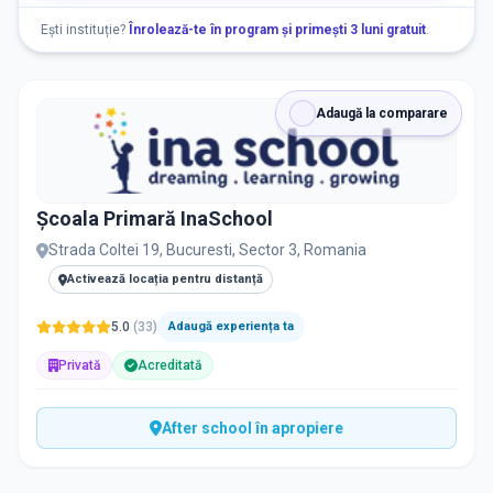
Nu există informații despre locuri libere
Ești instituție?
Înrolează-te în program și primești 3 luni gratuit
.
RECRUTARE
Adaugă la comparare
Nu există informații despre job-uri
Școala Primară InaSchool
PRIVAT / DE STAT
Strada Coltei 19, Bucuresti, Sector 3, Romania
Toate
Private
De stat
Activează locația pentru distanță
5.0
(
33
)
Adaugă experiența ta
Privată
Acreditată
Toate Filtrele
METODOLOGIE, LIMBĂ, FACILITĂȚI
After school în apropiere
Resetează filtrele