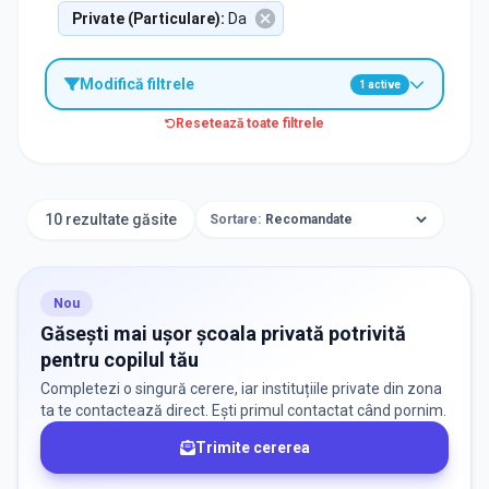
Private (Particulare)
:
Da
Modifică filtrele
1
active
Resetează toate filtrele
TIP INSTITUȚIE
Școli
10 rezultate găsite
Sortare:
ORAȘ / ZONĂ
Găsește lângă mine
Nou
Găsești mai ușor școala privată potrivită
pentru copilul tău
Completezi o singură cerere, iar instituțiile private din zona
ta te contactează direct. Ești primul contactat când pornim.
Trimite cererea
DISPONIBILITATE