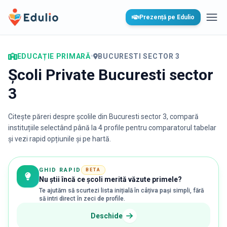
Edulio
Prezență pe Edulio
Desc
EDUCAȚIE PRIMARĂ
•
BUCURESTI SECTOR 3
Școli Private Bucuresti sector
3
Citește păreri despre școlile din
Bucuresti sector 3
, compară
instituțiile selectând până la 4 profile pentru comparatorul tabelar
și vezi rapid opțiunile și pe hartă.
GHID RAPID
BETA
Nu știi încă ce școli merită văzute primele?
Te ajutăm să scurtezi lista inițială în câțiva pași simpli, fără
să intri direct în zeci de profile.
Deschide