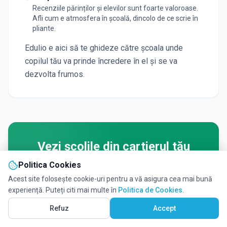
Recenziile părinților și elevilor sunt foarte valoroase.
Afli cum e atmosfera în școală, dincolo de ce scrie în
pliante.
Edulio e aici să te ghideze către școala unde
copilul tău va prinde încredere în el și se va
dezvolta frumos.
Vezi școlile din cartierul tău
Politica Cookies
Stat sau privat? Aproape de casă e cel mai
Acest site folosește cookie-uri pentru a vă asigura cea mai bună
bine. Deschide harta Edulio, folosește
experiență. Puteți citi mai multe în
Politica de Cookies
.
funcția "Caută în această zonă" și vezi toate
Vezi pe Hartă
10
Refuz
Accept
opțiunile din
Bucuresti sector 3
.