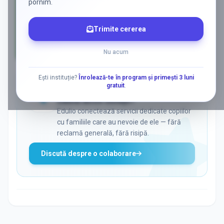
pornim.
Trimite cererea
Nu acum
AD
Ești instituție?
Înrolează-te în program și primești 3 luni
gratuit
.
ADS
Vrei să ajungi la părinții care
caută activ soluții?
Edulio conectează servicii dedicate copiilor
cu familiile care au nevoie de ele — fără
reclamă generală, fără risipă.
Discută despre o colaborare