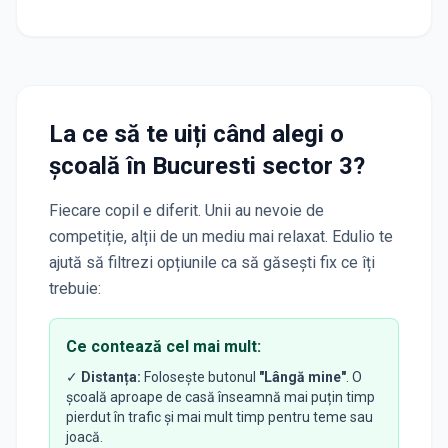
La ce să te uiți când alegi o
școală
în Bucuresti sector 3
?
Fiecare copil e diferit. Unii au nevoie de
competiție, alții de un mediu mai relaxat. Edulio te
ajută să filtrezi opțiunile ca să găsești fix ce îți
trebuie:
Ce contează cel mai mult:
✓
Distanța:
Folosește butonul
"Lângă mine"
. O
școală aproape de casă înseamnă mai puțin timp
pierdut în trafic și mai mult timp pentru teme sau
joacă.