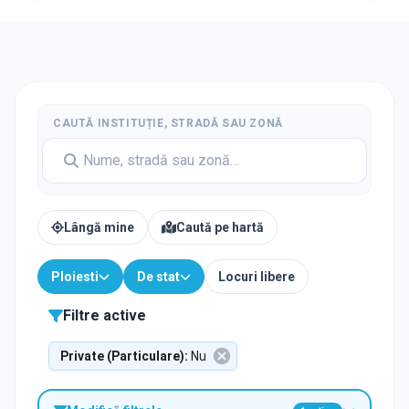
CAUTĂ INSTITUȚIE, STRADĂ SAU ZONĂ
Lângă mine
Caută pe hartă
Ploiesti
De stat
Locuri libere
Filtre active
Private (Particulare)
:
Nu