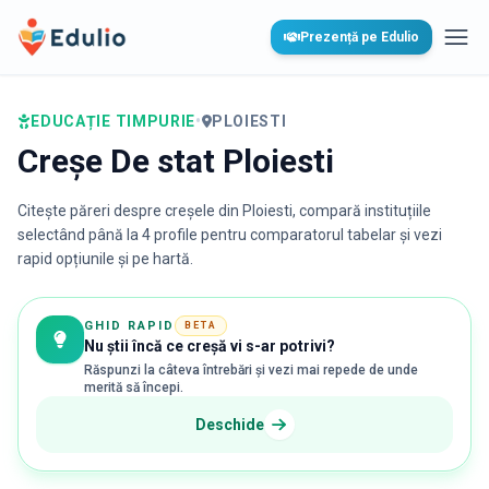
Edulio
Prezență pe Edulio
Desc
EDUCAȚIE TIMPURIE
•
PLOIESTI
Creșe De stat Ploiesti
Citește păreri despre creșele din
Ploiesti
, compară instituțiile
selectând până la 4 profile pentru comparatorul tabelar și vezi
rapid opțiunile și pe hartă.
GHID RAPID
BETA
Nu știi încă ce creșă vi s-ar potrivi?
Răspunzi la câteva întrebări și vezi mai repede de unde
merită să începi.
Deschide