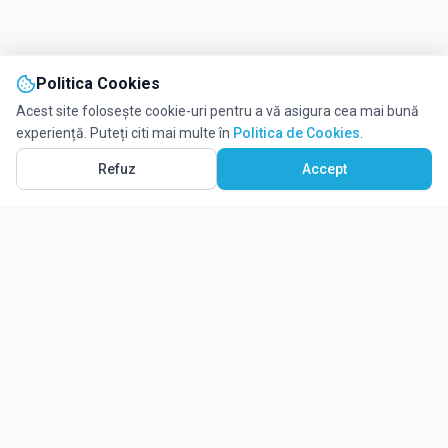
Politica Cookies
Acest site folosește cookie-uri pentru a vă asigura cea mai bună
experiență. Puteți citi mai multe în
Politica de Cookies
.
Vezi pe Hartă
6
Refuz
Accept
Ghidul tău complet pentru educație.
Găsește locul potrivit pentru viitorul copilului tău.