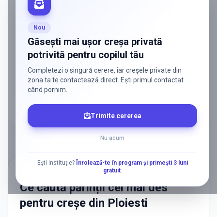
ADS
Vrei să ajungi la părinții care
caută activ soluții?
Nou
Edulio conectează servicii dedicate copiilor
Găsești mai ușor creșa privată
cu familiile care au nevoie de ele — fără
potrivită pentru copilul tău
reclamă generală, fără risipă.
Completezi o singură cerere, iar creșele private din
Discută despre o colaborare
zona ta te contactează direct. Ești primul contactat
când pornim.
Trimite cererea
Nu acum
Ești instituție?
Înrolează-te în program și primești 3 luni
gratuit
.
CĂUTĂRI POPULARE
Ce caută părinții cel mai des
pentru
creșe
din
Ploiesti