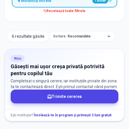
Modifică filtrele
1
active
Resetează toate filtrele
TIP INSTITUȚIE
Creșe
6 rezultate găsite
Sortare:
ORAȘ / ZONĂ
Găsește lângă mine
Nou
Găsești mai ușor creșa privată potrivită
pentru copilul tău
Completezi o singură cerere, iar instituțiile private din zona
ta te contactează direct. Ești primul contactat când pornim.
Trimite cererea
DISPONIBILITATE
Nu există informații despre locuri libere
Ești instituție?
Înrolează-te în program și primești 3 luni gratuit
.