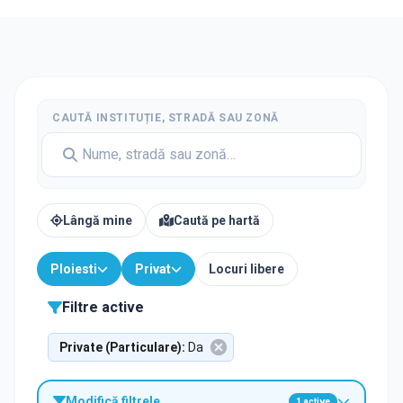
CAUTĂ INSTITUȚIE, STRADĂ SAU ZONĂ
Lângă mine
Caută pe hartă
Ploiesti
Privat
Locuri libere
Filtre active
Private (Particulare)
:
Da
Modifică filtrele
1
active