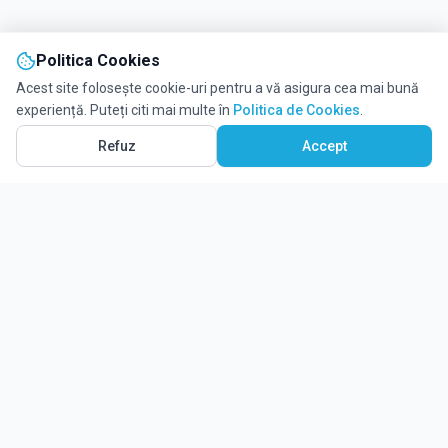
Politica Cookies
Acest site folosește cookie-uri pentru a vă asigura cea mai bună
experiență. Puteți citi mai multe în
Politica de Cookies
.
Vezi pe Hartă
18
Refuz
Accept
Ghidul tău complet pentru educație.
Găsește locul potrivit pentru viitorul copilului tău.
Noutăți
Despre Edulio
Cum Funcționează Edulio
Pentru instituții