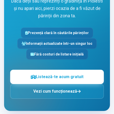
Dacă deții sau reprezinți o grădiniță in Ploiesti
și nu apari aici, pierzi ocazia de a fi văzut de
părinții din zona ta.
Prezență clară în căutările părinților
Informații actualizate într-un singur loc
Fără costuri de listare inițială
Listează-te acum gratuit
Vezi cum funcționează