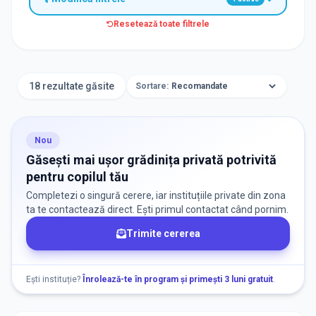
Resetează toate filtrele
TIP INSTITUȚIE
Grădinițe
18 rezultate găsite
Sortare:
ORAȘ / ZONĂ
Găsește lângă mine
Nou
Găsești mai ușor grădinița privată potrivită
pentru copilul tău
Completezi o singură cerere, iar instituțiile private din zona
ta te contactează direct. Ești primul contactat când pornim.
Trimite cererea
DISPONIBILITATE
Nu există informații despre locuri libere
Ești instituție?
Înrolează-te în program și primești 3 luni gratuit
.