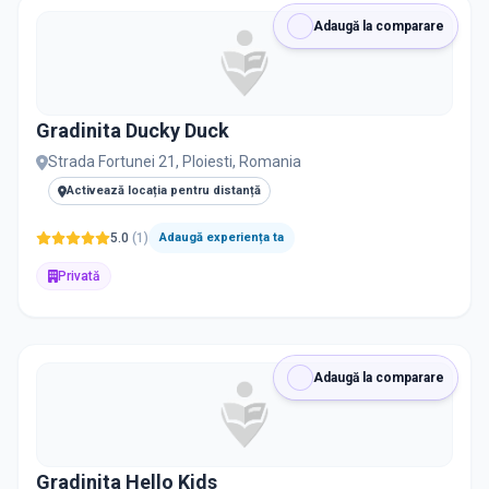
RECRUTARE
Adaugă la comparare
Nu există informații despre job-uri
Gradinita Ducky Duck
PRIVAT / DE STAT
Strada Fortunei 21, Ploiesti, Romania
Toate
Private
De stat
Activează locația pentru distanță
5.0
(
1
)
Adaugă experiența ta
Privată
Toate Filtrele
METODOLOGIE, LIMBĂ, FACILITĂȚI
Resetează filtrele
Adaugă la comparare
Gradinita Hello Kids