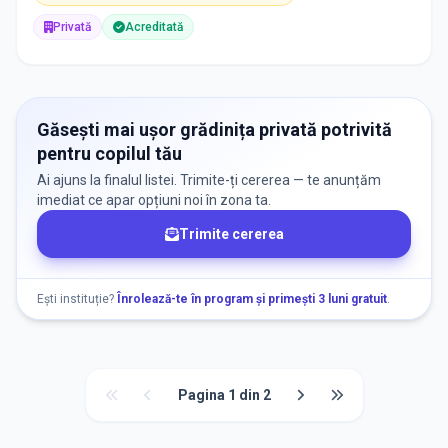
Privată
Acreditată
Găsești mai ușor grădinița privată potrivită
pentru copilul tău
Ai ajuns la finalul listei. Trimite-ți cererea — te anunțăm
imediat ce apar opțiuni noi în zona ta.
Trimite cererea
Ești instituție?
Înrolează-te în program și primești 3 luni gratuit
.
Pagina
1
din
2