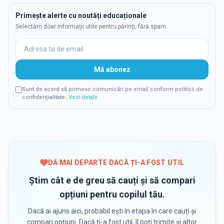
Primește alerte cu noutăți educaționale
Selectăm doar informații utile pentru părinți, fără spam.
Mă abonez
Sunt de acord să primesc comunicări pe email conform politicii de
confidențialitate.
Vezi detalii
DĂ MAI DEPARTE DACĂ ȚI-A FOST UTIL
Știm cât e de greu să cauți și să compari
opțiuni pentru copilul tău.
Dacă ai ajuns aici, probabil ești în etapa în care cauți și
compari opțiuni. Dacă ți-a fost util, îl poți trimite și altor