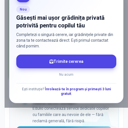
Nou
Găsești mai ușor grădinița privată
potrivită pentru copilul tău
Completezi o singură cerere, iar grădinițele private din
zona ta te contactează direct. Ești primul contactat
când pornim.
Trimite cererea
Nu acum
AD
Ești instituție?
Înrolează-te în program și primești 3 luni
gratuit
.
ADS
Vrei să ajungi la părinții care
caută activ soluții?
Edulio conectează servicii dedicate copiilor
cu familiile care au nevoie de ele — fără
reclamă generală, fără risipă.