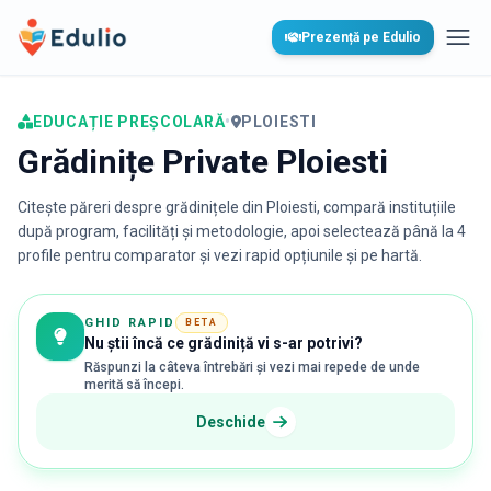
Edulio
Prezență pe Edulio
Desc
EDUCAȚIE PREȘCOLARĂ
•
PLOIESTI
Grădinițe Private Ploiesti
Citește păreri despre grădinițele din
Ploiesti
, compară instituțiile
după program, facilități și metodologie, apoi selectează până la 4
profile pentru comparator și vezi rapid opțiunile și pe hartă.
GHID RAPID
BETA
Nu știi încă ce grădiniță vi s-ar potrivi?
Răspunzi la câteva întrebări și vezi mai repede de unde
merită să începi.
Deschide