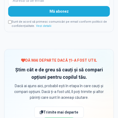
Mă abonez
Sunt de acord să primesc comunicări pe email conform politicii de
confidențialitate.
Vezi detalii
DĂ MAI DEPARTE DACĂ ȚI-A FOST UTIL
Știm cât e de greu să cauți și să compari
opțiuni pentru copilul tău.
Dacă ai ajuns aici, probabil ești în etapa în care cauți și
compari opțiuni. Dacă ți-a fost util, îl poți trimite și altor
părinți care sunt în aceeași căutare.
Trimite mai departe