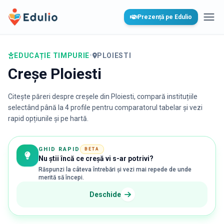
Edulio
Prezență pe Edulio
Desc
EDUCAȚIE TIMPURIE
•
PLOIESTI
Creșe Ploiesti
Citește păreri despre creșele din
Ploiesti
, compară instituțiile
selectând până la 4 profile pentru comparatorul tabelar și vezi
rapid opțiunile și pe hartă.
GHID RAPID
BETA
Nu știi încă ce creșă vi s-ar potrivi?
Răspunzi la câteva întrebări și vezi mai repede de unde
merită să începi.
Deschide