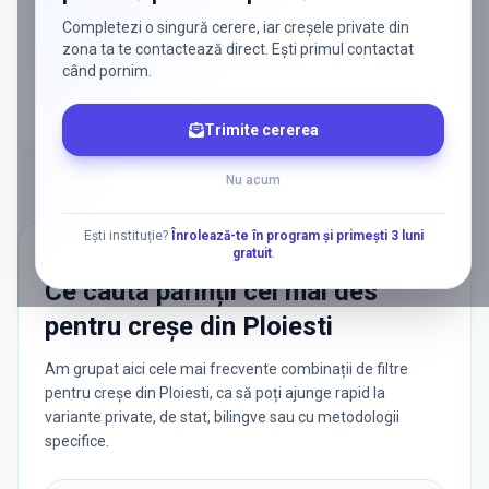
Completezi o singură cerere, iar creșele private din
Discută despre o colaborare
zona ta te contactează direct. Ești primul contactat
când pornim.
Trimite cererea
Nu acum
Ești instituție?
Înrolează-te în program și primești 3 luni
gratuit
.
CĂUTĂRI POPULARE
Ce caută părinții cel mai des
pentru
creșe
din
Ploiesti
Am grupat aici cele mai frecvente combinații de filtre
pentru creșe din Ploiesti, ca să poți ajunge rapid la
variante private, de stat, bilingve sau cu metodologii
specifice.