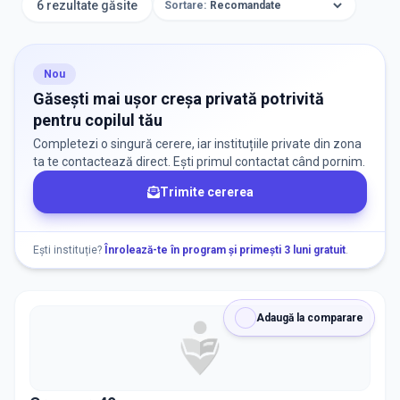
6 rezultate găsite
Sortare:
ORAȘ / ZONĂ
Găsește lângă mine
Nou
Găsești mai ușor creșa privată potrivită
pentru copilul tău
Completezi o singură cerere, iar instituțiile private din zona
ta te contactează direct. Ești primul contactat când pornim.
Trimite cererea
DISPONIBILITATE
Nu există informații despre locuri libere
Ești instituție?
Înrolează-te în program și primești 3 luni gratuit
.
RECRUTARE
Adaugă la comparare
Nu există informații despre job-uri