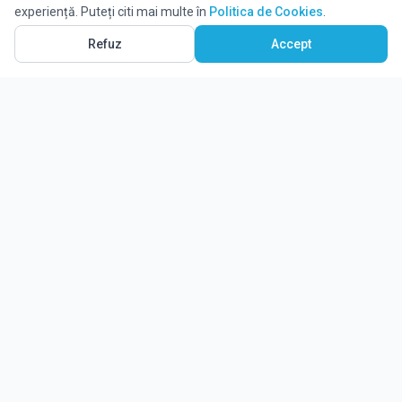
experiență. Puteți citi mai multe în
Politica de Cookies
.
Vezi pe Hartă
6
Refuz
Accept
Ghidul tău complet pentru educație.
Găsește locul potrivit pentru viitorul copilului tău.
Noutăți
Despre Edulio
Cum Funcționează Edulio
Pentru instituții
Termeni și condiții
Contact Edulio
Politica de Cookies
Setări cookies