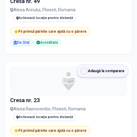
Cresa nr. 49
PRIVAT / DE STAT
Aleea Arinului, Ploiesti, Romania
Toate
Private
De stat
Activează locația pentru distanță
Fii primul părinte care ajută cu o părere
De Stat
Acreditată
Toate Filtrele
METODOLOGIE, LIMBĂ, FACILITĂȚI
Adaugă la comparare
Cresa nr. 23
Aleea Rasnovenilor, Ploiesti, Romania
Activează locația pentru distanță
Fii primul părinte care ajută cu o părere