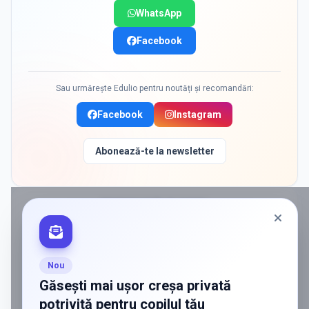
WhatsApp
Facebook
Sau urmărește Edulio pentru noutăți și recomandări:
Facebook
Instagram
Abonează-te la newsletter
PROMOVAT ÎN
PLOIESTI
ADS
Vrei să ajungi la părinții care
caută activ soluții?
Nou
Edulio conectează servicii dedicate copiilor
Găsești mai ușor creșa privată
cu familiile care au nevoie de ele — fără
potrivită pentru copilul tău
reclamă generală, fără risipă.