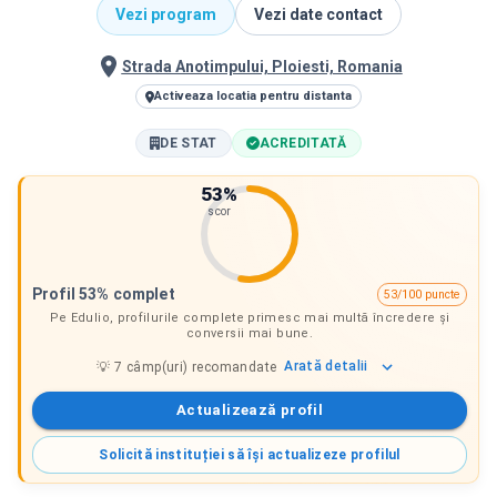
Vezi program
Vezi date contact
Strada Anotimpului, Ploiesti, Romania
Activeaza locatia pentru distanta
DE STAT
ACREDITATĂ
53
%
scor
Profil 53% complet
53/100 puncte
Pe Edulio, profilurile complete primesc mai multă încredere și
conversii mai bune.
Arată
detalii
💡
7
câmp(uri) recomandate
Actualizează profil
Solicită instituției să își actualizeze profilul