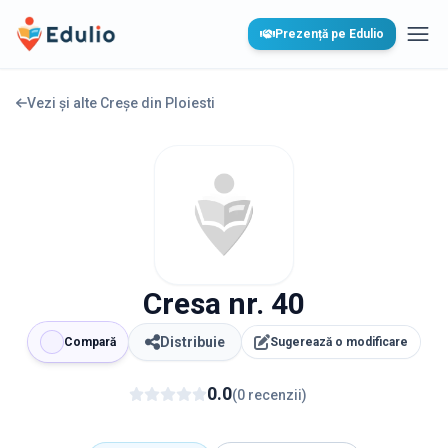
Edulio
Prezență pe Edulio
Desc
Vezi și alte Creșe din
Ploiesti
Cresa nr. 40
Distribuie
Compară
Sugerează o modificare
0.0
(
0
recenzii
)