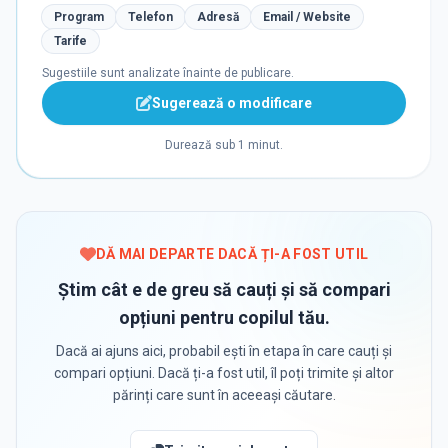
Program
Telefon
Adresă
Email / Website
Tarife
Sugestiile sunt analizate înainte de publicare.
Sugerează o modificare
Durează sub 1 minut.
DĂ MAI DEPARTE DACĂ ȚI-A FOST UTIL
Știm cât e de greu să cauți și să compari
opțiuni pentru copilul tău.
Dacă ai ajuns aici, probabil ești în etapa în care cauți și
compari opțiuni. Dacă ți-a fost util, îl poți trimite și altor
părinți care sunt în aceeași căutare.