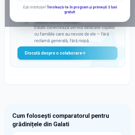
Ești instituție?
Înrolează-te în program și primești 3 luni
gratuit
.
ADS
Vrei să ajungi la părinții care
caută activ soluții?
Edulio conectează servicii dedicate copiilor
cu familiile care au nevoie de ele — fără
reclamă generală, fără risipă.
Discută despre o colaborare
Cum folosești comparatorul pentru
grădinițele din
Galati