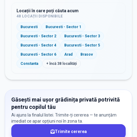
Locații în care poți căuta acum
48
LOCAȚII DISPONIBILE
Bucuresti
Bucuresti - Sector 1
Bucuresti - Sector 2
Bucuresti - Sector 3
Bucuresti - Sector 4
Bucuresti - Sector 5
Bucuresti - Sector 6
Arad
Brasov
Constanta
+ încă
38
localități
Găsești mai ușor grădinița privată potrivită
pentru copilul tău
Ai ajuns la finalul listei. Trimite-ți cererea — te anunțăm
imediat ce apar opțiuni noi în zona ta.
Trimite cererea