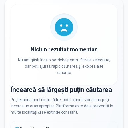
RECRUTARE
Nu există informații despre job-uri
PRIVAT / DE STAT
Toate
Private
De stat
Niciun rezultat momentan
Nu am găsit încă o potrivire pentru filtrele selectate,
dar poți ajusta rapid căutarea și explora alte
variante.
Toate Filtrele
METODOLOGIE, LIMBĂ, FACILITĂȚI
Încearcă să lărgești puțin căutarea
Resetează filtrele
Poți elimina unul dintre filtre, poți extinde zona sau poți
încerca un oraș apropiat. Platforma este deja prezentă în
multe localități și se extinde constant.