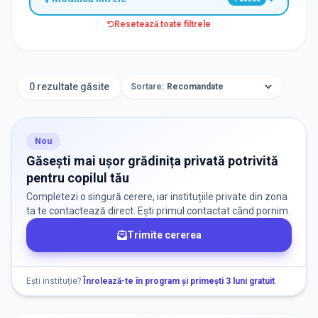
Resetează toate filtrele
TIP INSTITUȚIE
Grădinițe
0 rezultate găsite
Sortare:
ORAȘ / ZONĂ
Găsește lângă mine
Nou
Găsești mai ușor grădinița privată potrivită
pentru copilul tău
Completezi o singură cerere, iar instituțiile private din zona
ta te contactează direct. Ești primul contactat când pornim.
Trimite cererea
DISPONIBILITATE
Nu există informații despre locuri libere
Ești instituție?
Înrolează-te în program și primești 3 luni gratuit
.