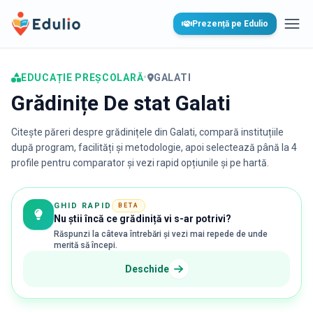
Edulio
Prezență pe Edulio
Desc
EDUCAȚIE PREȘCOLARĂ
•
GALATI
Grădinițe De stat Galati
Citește păreri despre grădinițele din
Galati
, compară instituțiile
după program, facilități și metodologie, apoi selectează până la 4
profile pentru comparator și vezi rapid opțiunile și pe hartă.
GHID RAPID
BETA
Nu știi încă ce grădiniță vi s-ar potrivi?
Răspunzi la câteva întrebări și vezi mai repede de unde
merită să începi.
Deschide