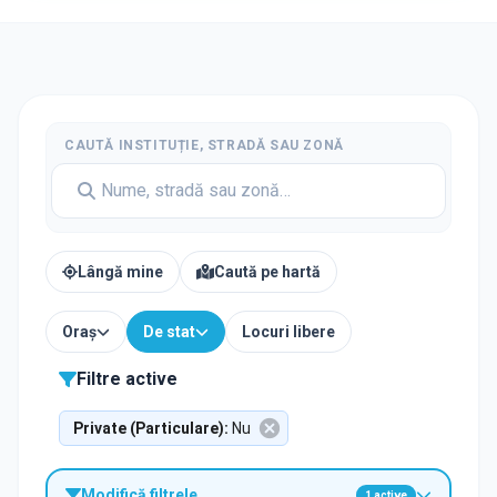
CAUTĂ INSTITUȚIE, STRADĂ SAU ZONĂ
Lângă mine
Caută pe hartă
Oraș
De stat
Locuri libere
Filtre active
Private (Particulare)
:
Nu
Modifică filtrele
1
active