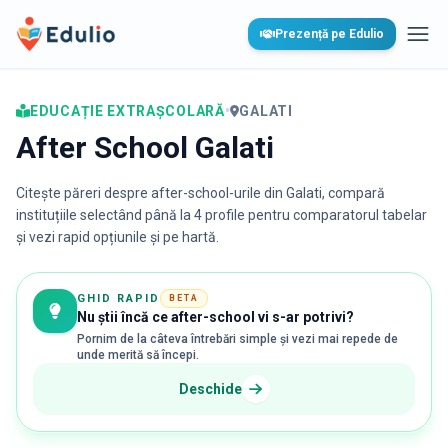
Edulio
Prezență pe Edulio
Desc
EDUCAȚIE EXTRAȘCOLARĂ
•
GALATI
After School Galati
Citește păreri despre after-school-urile din
Galati
, compară
instituțiile selectând până la 4 profile pentru comparatorul tabelar
și vezi rapid opțiunile și pe hartă.
GHID RAPID
BETA
Nu știi încă ce after-school vi s-ar potrivi?
Pornim de la câteva întrebări simple și vezi mai repede de
unde merită să începi.
Deschide