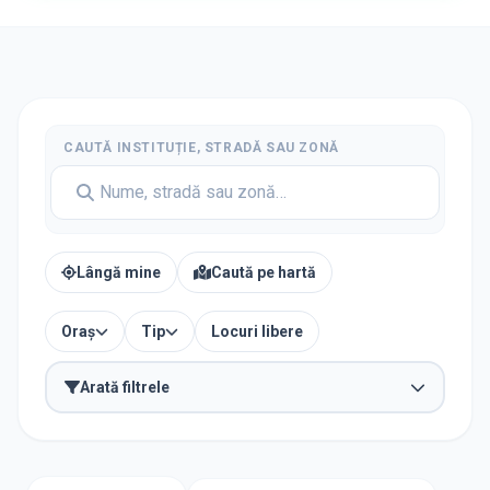
CAUTĂ INSTITUȚIE, STRADĂ SAU ZONĂ
Lângă mine
Caută pe hartă
Oraș
Tip
Locuri libere
Arată filtrele
Caută after-school în apropierea unei școli