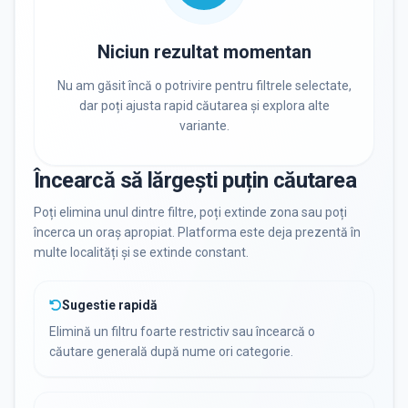
DISPONIBILITATE
Nu există informații despre locuri libere
Niciun rezultat momentan
Nu am găsit încă o potrivire pentru filtrele selectate,
dar poți ajusta rapid căutarea și explora alte
RECRUTARE
variante.
Nu există informații despre job-uri
Încearcă să lărgești puțin căutarea
PRIVAT / DE STAT
Poți elimina unul dintre filtre, poți extinde zona sau poți
încerca un oraș apropiat. Platforma este deja prezentă în
Toate
Private
De stat
multe localități și se extinde constant.
Sugestie rapidă
Elimină un filtru foarte restrictiv sau încearcă o
căutare generală după nume ori categorie.
Toate Filtrele
METODOLOGIE, LIMBĂ, FACILITĂȚI