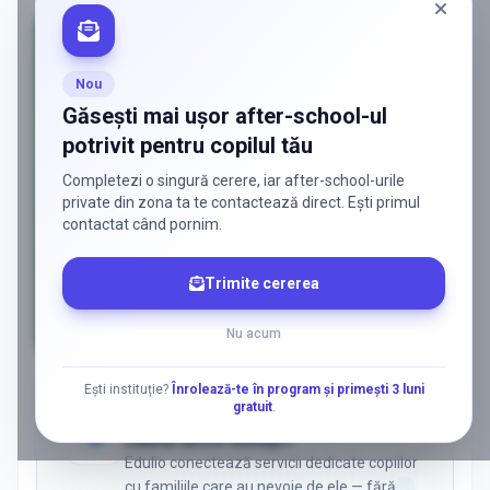
Nou
Găsești mai ușor after-school-ul
potrivit pentru copilul tău
Completezi o singură cerere, iar after-school-urile
private din zona ta te contactează direct. Ești primul
contactat când pornim.
Trimite cererea
Nu acum
AD
Ești instituție?
Înrolează-te în program și primești 3 luni
gratuit
.
ADS
Vrei să ajungi la părinții care
caută activ soluții?
Edulio conectează servicii dedicate copiilor
cu familiile care au nevoie de ele — fără