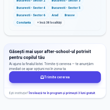
Bucuresti - Sector 2
Bucuresti - Sector 3
Bucuresti - Sector 4
Bucuresti - Sector 5
Bucuresti - Sector 6
Arad
Brasov
Constanta
+ încă
38
localități
Găsești mai ușor after-school-ul potrivit
pentru copilul tău
Ai ajuns la finalul listei. Trimite-ți cererea — te anunțăm
imediat ce apar opțiuni noi în zona ta.
Trimite cererea
Ești instituție?
Înrolează-te în program și primești 3 luni gratuit
.