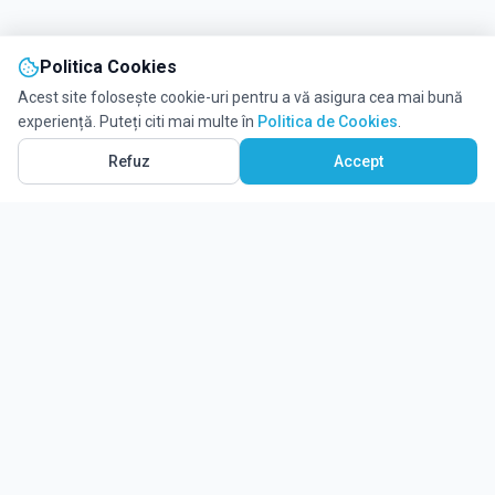
Politica Cookies
Acest site folosește cookie-uri pentru a vă asigura cea mai bună
experiență. Puteți citi mai multe în
Politica de Cookies
.
Refuz
Accept
Ghidul tău complet pentru educație.
Găsește locul potrivit pentru viitorul copilului tău.
Noutăți
Despre Edulio
Cum Funcționează Edulio
Pentru instituții