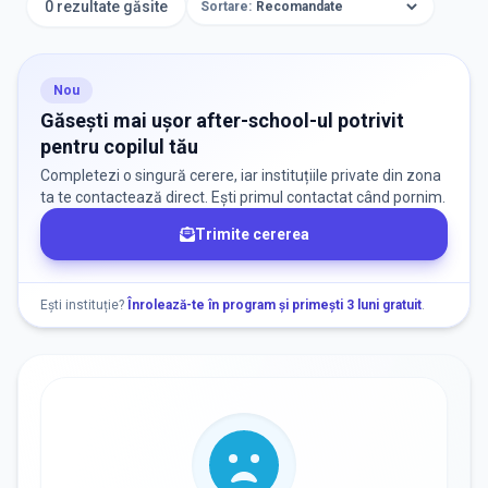
0 rezultate găsite
Sortare:
Nou
Aplică
Găsești mai ușor after-school-ul potrivit
pentru copilul tău
Completezi o singură cerere, iar instituțiile private din zona
TIP INSTITUȚIE
ta te contactează direct. Ești primul contactat când pornim.
Trimite cererea
After School
Ești instituție?
Înrolează-te în program și primești 3 luni gratuit
.
ORAȘ / ZONĂ
Găsește lângă mine