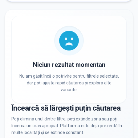
RECRUTARE
Nu există informații despre job-uri
PRIVAT / DE STAT
Toate
Private
De stat
Niciun rezultat momentan
Nu am găsit încă o potrivire pentru filtrele selectate,
dar poți ajusta rapid căutarea și explora alte
variante.
Toate Filtrele
METODOLOGIE, LIMBĂ, FACILITĂȚI
Încearcă să lărgești puțin căutarea
Resetează filtrele
Poți elimina unul dintre filtre, poți extinde zona sau poți
încerca un oraș apropiat. Platforma este deja prezentă în
multe localități și se extinde constant.