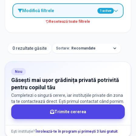
Modifică filtrele
1
active
Resetează toate filtrele
TIP INSTITUȚIE
Grădinițe
0 rezultate găsite
Sortare:
ORAȘ / ZONĂ
Găsește lângă mine
Nou
Găsești mai ușor grădinița privată potrivită
pentru copilul tău
Completezi o singură cerere, iar instituțiile private din zona
ta te contactează direct. Ești primul contactat când pornim.
Trimite cererea
DISPONIBILITATE
Nu există informații despre locuri libere
Ești instituție?
Înrolează-te în program și primești 3 luni gratuit
.