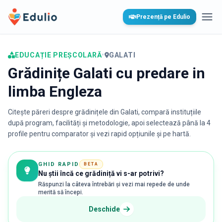
Edulio
Prezență pe Edulio
Desc
EDUCAȚIE PREȘCOLARĂ
•
GALATI
Grădinițe Galati cu predare in
limba Engleza
Citește păreri despre grădinițele din
Galati
, compară instituțiile
după program, facilități și metodologie, apoi selectează până la 4
profile pentru comparator și vezi rapid opțiunile și pe hartă.
GHID RAPID
BETA
Nu știi încă ce grădiniță vi s-ar potrivi?
Răspunzi la câteva întrebări și vezi mai repede de unde
merită să începi.
Deschide