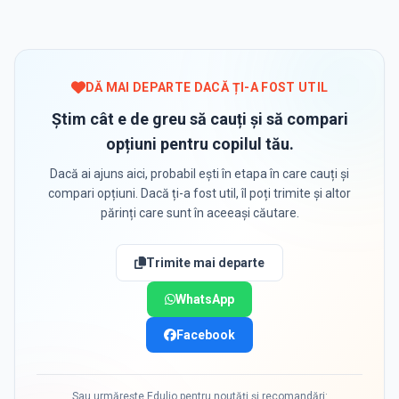
DĂ MAI DEPARTE DACĂ ȚI-A FOST UTIL
Știm cât e de greu să cauți și să compari
opțiuni pentru copilul tău.
Dacă ai ajuns aici, probabil ești în etapa în care cauți și
compari opțiuni. Dacă ți-a fost util, îl poți trimite și altor
părinți care sunt în aceeași căutare.
Trimite mai departe
WhatsApp
Facebook
Sau urmărește Edulio pentru noutăți și recomandări: