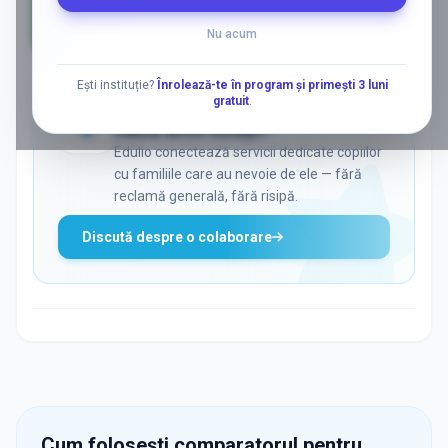
Nu acum
AD
Ești instituție?
Înrolează-te în program și primești 3 luni
gratuit
.
ADS
Vrei să ajungi la părinții care
caută activ soluții?
Edulio conectează servicii dedicate copiilor
cu familiile care au nevoie de ele — fără
reclamă generală, fără risipă.
Discută despre o colaborare
Cum folosești comparatorul pentru