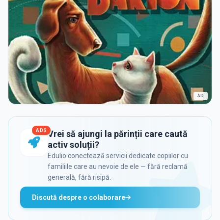
AD
ADS
Vrei să ajungi la părinții care caută
activ soluții?
Edulio conectează servicii dedicate copiilor cu
familiile care au nevoie de ele — fără reclamă
generală, fără risipă.
Discută despre o colaborare