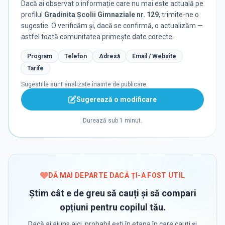
Dacă ai observat o informație care nu mai este actuală pe
profilul
Gradinita Școlii Gimnaziale nr. 129
, trimite-ne o
sugestie. O verificăm și, dacă se confirmă, o actualizăm —
astfel toată comunitatea primește date corecte.
Program
Telefon
Adresă
Email / Website
Tarife
Sugestiile sunt analizate înainte de publicare.
Sugerează o modificare
Durează sub 1 minut.
DĂ MAI DEPARTE DACĂ ȚI-A FOST UTIL
Știm cât e de greu să cauți și să compari
opțiuni pentru copilul tău.
Dacă ai ajuns aici, probabil ești în etapa în care cauți și