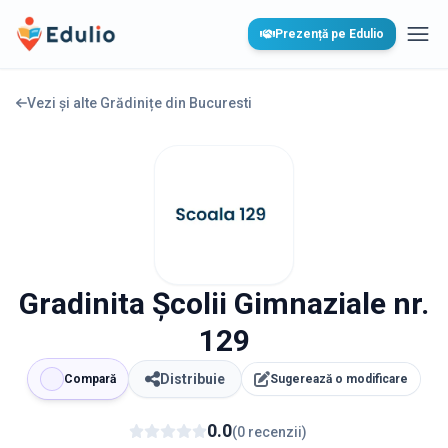
Edulio
Prezență pe Edulio
Desc
Vezi și alte Grădinițe din
Bucuresti
Gradinita Școlii Gimnaziale nr.
129
Distribuie
Compară
Sugerează o modificare
0.0
(
0
recenzii
)