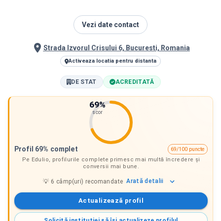
Vezi date contact
Strada Izvorul Crisului 6, Bucuresti, Romania
Activeaza locatia pentru distanta
DE STAT
ACREDITATĂ
69
%
scor
Profil 69% complet
69/100 puncte
Pe Edulio, profilurile complete primesc mai multă încredere și
conversii mai bune.
Arată
detalii
💡
6
câmp(uri) recomandate
Actualizează profil
Solicită instituției să își actualizeze profilul