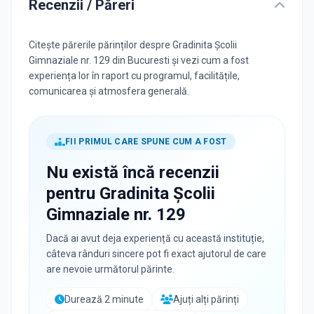
Recenzii / Păreri
Citește părerile părinților despre Gradinita Școlii
Gimnaziale nr. 129 din Bucuresti și vezi cum a fost
experiența lor în raport cu programul, facilitățile,
comunicarea și atmosfera generală.
FII PRIMUL CARE SPUNE CUM A FOST
Nu există încă recenzii
pentru
Gradinita Școlii
Gimnaziale nr. 129
Dacă ai avut deja experiență cu această instituție,
câteva rânduri sincere pot fi exact ajutorul de care
are nevoie următorul părinte.
Durează 2 minute
Ajuți alți părinți