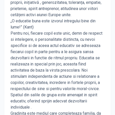
proprii, inițiativă , generozitatea, toleranța, empatie,
prietenie, spirit antreprenor, atitudinea unor viitori
cetățeni activi aiunei Europe unite.
„O educatie buna este izvorul intregului bine din
lume!” (Kant)
Pentru noi, fiecare copil este unic, demn de respect
si intelegere, o personalitate distincta, cu nevoi
specifice si de aceea actul educativ se adreseaza
fiecarui copil in parte pentru a le asigura sansa
dezvoltarii in functie de ritmul propriu. Educatia se
realizeaza in special prin joc, aceasta fiind
activitatea de baza la virsta prescolara. Noi
stimulam independenta de actiune si relationare a
copiilor, creativitatea, incredere in fortele proprii, a
respectului de sine si pentru valorile moral-civice.
Spatiul din salile de grupa este amenajat in spirit
educativ, oferind sprijin adecvat dezvoltarii
individuale .
Gradinita este mediul care completeaza familia, da