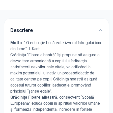
Descriere
Motto
: ” O educaţie bună este izvorul întregului bine
din lume” I. Kant
Grădinița “Floare albastră” își propune să asigure o
dezvoltare armonioasă a copilului îndirecția
satisfacerii nevoilor sale vitale, valorificând la
maxim potențialul lui nativ; un procesdidactic de
calitate centrat pe copil. Grădinița noastră asigură
accesul tuturor copiilor laeducație, promovând
principiul “șanse egale”.
Grădinița Floare albastră,
consecvent “Școală
Europeană” educă copiii în spiritual valorilor umane
și formează independență, încredere în forțele