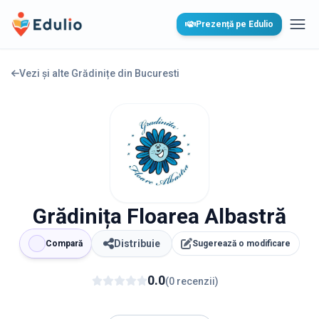
Edulio
Prezență pe Edulio
Desc
Vezi și alte Grădinițe din
Bucuresti
Grădinița Floarea Albastră
Distribuie
Compară
Sugerează o modificare
0.0
(
0
recenzii
)