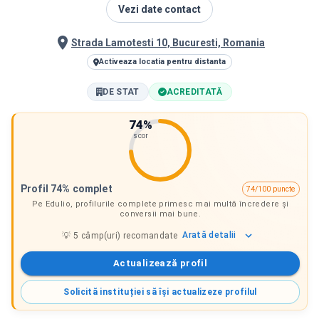
Vezi date contact
Strada Lamotesti 10, Bucuresti, Romania
Activeaza locatia pentru distanta
DE STAT
ACREDITATĂ
74
%
scor
Profil 74% complet
74/100 puncte
Pe Edulio, profilurile complete primesc mai multă încredere și
conversii mai bune.
Arată
detalii
💡
5
câmp(uri) recomandate
Actualizează profil
Solicită instituției să își actualizeze profilul