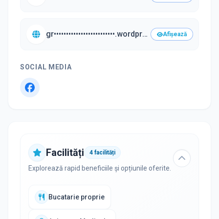
gr•••••••••••••••••••••••••.wordpress.com/•••
Afișează
SOCIAL MEDIA
Facilități
4
facilități
Explorează rapid beneficiile și opțiunile oferite.
Bucatarie proprie