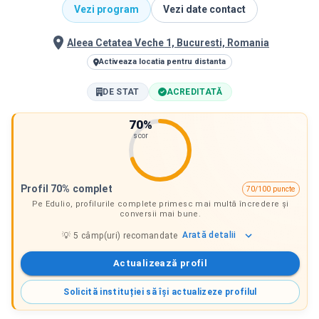
Vezi program
Vezi date contact
Aleea Cetatea Veche 1, Bucuresti, Romania
Activeaza locatia pentru distanta
DE STAT
ACREDITATĂ
70
%
scor
Profil 70% complet
70/100 puncte
Pe Edulio, profilurile complete primesc mai multă încredere și
conversii mai bune.
Arată
detalii
💡
5
câmp(uri) recomandate
Actualizează profil
Solicită instituției să își actualizeze profilul