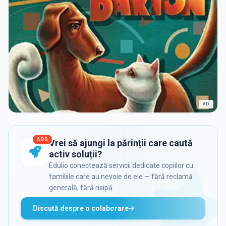
AD
ADS
Vrei să ajungi la părinții care caută
activ soluții?
Edulio conectează servicii dedicate copiilor cu
familiile care au nevoie de ele — fără reclamă
generală, fără risipă.
Discută despre o colaborare