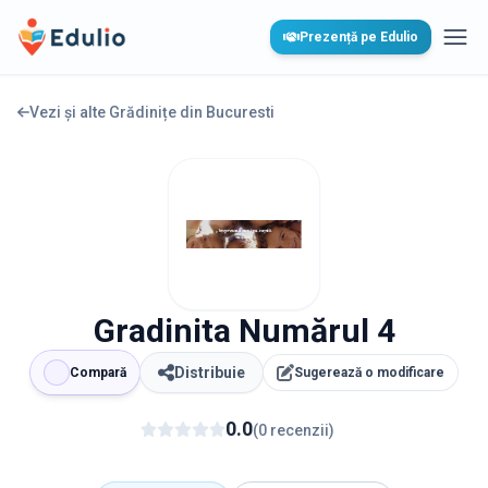
Edulio
Prezență pe Edulio
Desc
Vezi și alte Grădinițe din
Bucuresti
Gradinita Numărul 4
Distribuie
Compară
Sugerează o modificare
0.0
(
0
recenzii
)