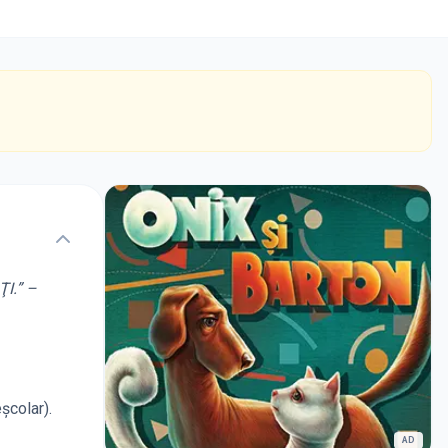
I.” –
şcolar).
AD