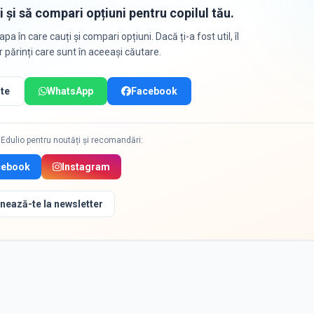
i și să compari opțiuni pentru copilul tău.
apa în care cauți și compari opțiuni. Dacă ți-a fost util, îl
or părinți care sunt în aceeași căutare.
te
WhatsApp
Facebook
Edulio pentru noutăți și recomandări:
cebook
Instagram
nează-te la newsletter