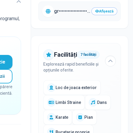
gr••••••••••••••••••••••••••••.eduteca.ro/•••
Afișează
programul,
Facilități
7
facilități
zie
Explorează rapid beneficiile și
opțiunile oferite.
zii
 părere
Loc de joaca exterior
icientă.
Limbi Straine
Dans
Karate
Pian
Bucatarie proprie