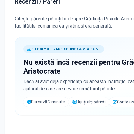
Recenzii / Păreri
Citește părerile părinților despre Grădinița Pisicile Arist
facilitățile, comunicarea și atmosfera generală.
FII PRIMUL CARE SPUNE CUM A FOST
Nu există încă recenzii pentru
Grăd
Aristocrate
Dacă ai avut deja experiență cu această instituție, cât
ajutorul de care are nevoie următorul părinte.
Durează 2 minute
Ajuți alți părinți
Contează