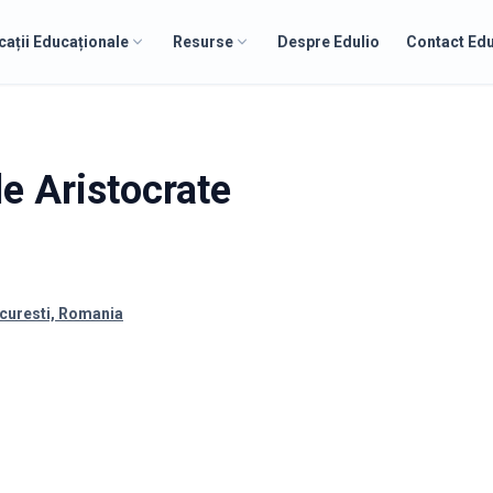
cații Educaționale
Resurse
Despre Edulio
Contact Edu
le Aristocrate
ucuresti, Romania