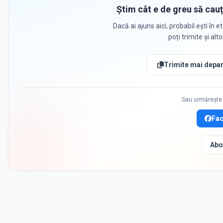
Știm cât e de greu să cauț
Dacă ai ajuns aici, probabil ești în et
poți trimite și alt
Trimite mai depar
Sau urmărește 
Fa
Abo