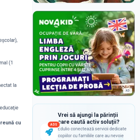
eşcolar),
rmal (1
nectat la
AD
(educaţie
Vrei să ajungi la părinții
care caută activ soluții?
mpreună cu
ADS
Edulio conectează servicii dedicate
copiilor cu familiile care au nevoie