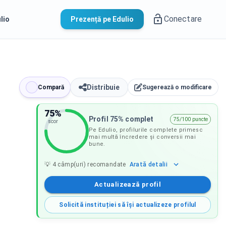
Conectare
lio
Prezență pe Edulio
Distribuie
Compară
Sugerează o modificare
75
%
Profil 75% complet
75/100 puncte
scor
Pe Edulio, profilurile complete primesc
mai multă încredere și conversii mai
bune.
Arată
detalii
💡
4
câmp(uri) recomandate
Actualizează profil
Solicită instituției să își actualizeze profilul