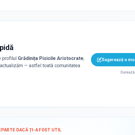
apidă
 profilul
Grădinița Pisicile Aristocrate
,
Sugerează o mod
o actualizăm — astfel toată comunitatea
Durează 
EPARTE DACĂ ȚI-A FOST UTIL