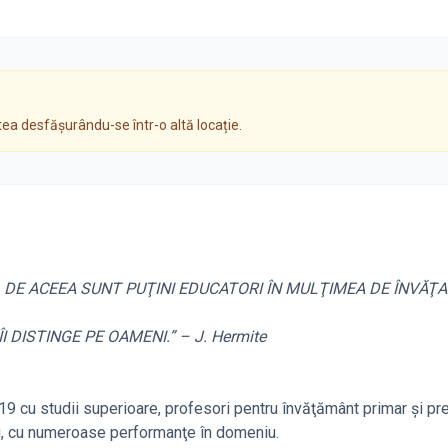
tea desfășurându-se într-o altă locație.
 DE ACEEA SUNT PUŢINI EDUCATORI ÎN MULŢIMEA DE ÎNVĂŢAŢ
 DISTINGE PE OAMENI.” – J. Hermite
 19 cu studii superioare, profesori pentru învăţământ primar şi pre
aţi, cu numeroase performanţe în domeniu.