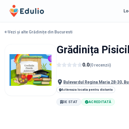
Edulio
Lo
Vezi și alte Grădinițe din
Bucuresti
Grădinița Pisici
0.0
(
0
recenzii
)
Bulevardul Regina Maria 28-30, B
Activeaza locatia pentru distanta
DE STAT
ACREDITATĂ