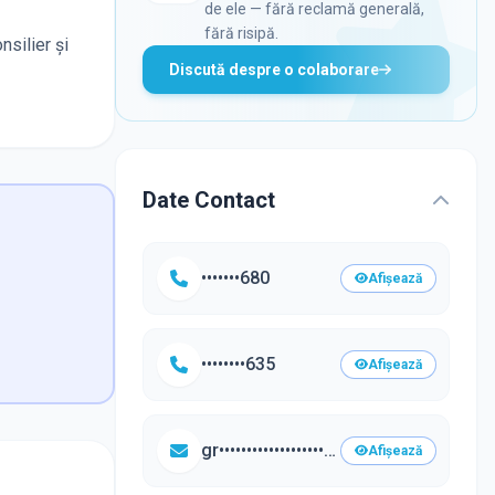
de ele — fără reclamă generală,
fără risipă.
silier şi
Discută despre o colaborare
Date Contact
•••••••680
Afișează
••••••••635
Afișează
gr••••••••••••••••••••••••••@y••••.com
Afișează