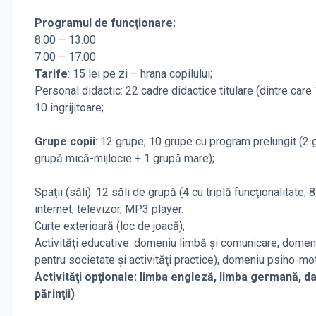
Programul de funcţionare:
8.00 – 13.00
7.00 – 17.00
Tarife
: 15 lei pe zi – hrana copilului;
Personal didactic: 22 cadre didactice titulare (dintre care
10 îngrijitoare;
Grupe copii
: 12 grupe; 10 grupe cu program prelungit (2 
grupă mică-mijlocie + 1 grupă mare);
Spaţii (săli): 12 săli de grupă (4 cu triplă funcţionalitate,
internet, televizor, MP3 player.
Curte exterioară (loc de joacă);
Activităţi educative: domeniu limbă şi comunicare, domeni
pentru societate şi activităţi practice), domeniu psiho-mo
Activităţi opţionale: limba engleză, limba germană, da
părinţii)