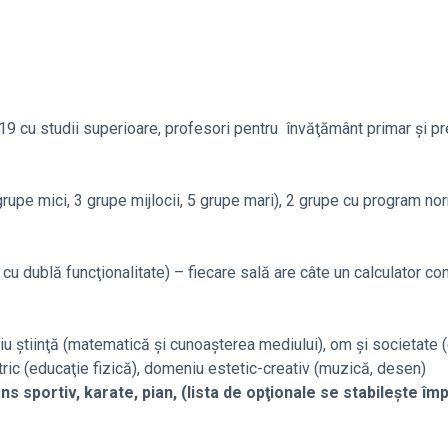
 19 cu studii superioare, profesori pentru învăţământ primar şi pr
grupe mici, 3 grupe mijlocii, 5 grupe mari), 2 grupe cu program no
 8 cu dublă funcţionalitate) – fiecare sală are câte un calculator co
u ştiinţă (matematică şi cunoaşterea mediului), om şi societate 
tric (educaţie fizică), domeniu estetic-creativ (muzică, desen)
ns sportiv, karate, pian, (lista de opţionale se stabileşte î