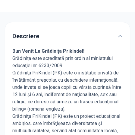
Descriere
Bun Venit La Grădinița Prikindel!
Grădinița este acreditată prin ordin al ministrului
educaţiei nr. 6233/2009.
Grădiniţa PriKindel (PK) este o instituţie privată de
învățământ preșcolar, cu deschidere internațională,
unde invata si se joaca copii cu vârsta cuprinsă între
12 luni şi 6 ani, indiferent de naţionalitate, sex sau
religie, ce doresc să urmeze un traseu educaţional
bilingv (romana-engleza).
Grădiniţa PriKindel (PK) este un proiect educaţional
ambiţios, care îmbrăţişează diversitatea şi
multiculturalitatea, servind atât comunitatea locală,