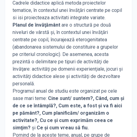
Cadrele didactice aplică metoda proiectelor
tematice, în contextul unei învăţări centrate pe copil
si isi proiecteaza activitati integrate variate.
Planul de învăţământ
are o structură pe două
niveluri de vârstă şi, în contextul unei învăţări
centrate pe copil, încurajează eterogenitatea
(abandonarea sistemului de constituire a grupelor
pe criteriul cronologic). De asemenea, acesta
prezintă o delimitare pe tipuri de activităţi de
învăţare: activităţi pe domenii experienţiale, jocuri şi
activităţi didactice alese şi activităţi de dezvoltare
personală.
Programul anual de studiu este organizat pe cele
sase mari teme:
Cine sunt/ suntem?, Când, cum şi
de ce se întâmplă?, Cum este, a fost şi va fi aici
pe pământ?, Cum planificăm/ organizăm o
activitate?, Cu ce şi cum exprimăm ceea ce
simţim?
şi
Ce şi cum vreau să fiu.
Pornind de la aceste teme, anual, pe grupe de