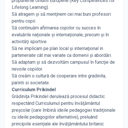
propunerile Uniunii Europene (Key Competences for
Lifelong Learning).
Să atragem şi să menţinem cei mai buni profesori
pentru copii.
Să continuăm afirmarea copiilor cu succes în
evaluările naţionale şi internaţionale, precum şi în
activităţi sportive.
Să ne implicam pe plan local şi internaţional in
parteneriate cât mai variate ca domenii şi abordări.
Să adaptam şi să dezvoltăm campusul în funcţie de
nevoile copiilor.
Să creăm o cultură de cooperare intre gradinita,
parinti si societate.
Curriculum Prikindel
Grădiniţa Prikindel derulează procesul didactic
respectând Curriculumul pentru învăţământul
preşcolar (care îmbină ideile pedagogiei tradiţionale
cu ideile pedagogiilor alternative), preluând
principiile esenţiale ale învăţământului britanic.