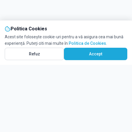
Politica Cookies
Acest site folosește cookie-uri pentru a vă asigura cea mai bună
experiență. Puteți citi mai multe în
Politica de Cookies
.
Refuz
Accept
Ghidul tău complet pentru educație.
Găsește locul potrivit pentru viitorul copilului tău.