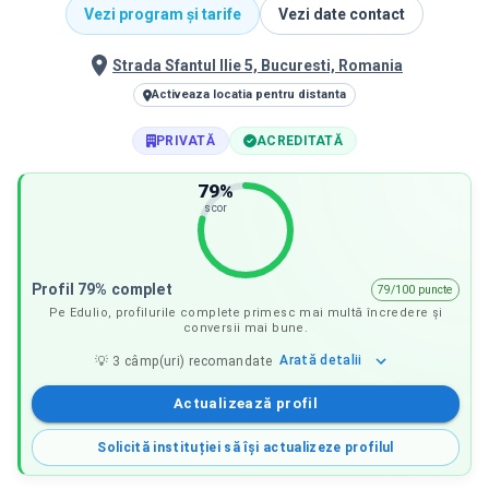
Vezi program și tarife
Vezi date contact
Strada Sfantul Ilie 5, Bucuresti, Romania
Activeaza locatia pentru distanta
PRIVATĂ
ACREDITATĂ
79
%
scor
Profil 79% complet
79/100 puncte
Pe Edulio, profilurile complete primesc mai multă încredere și
conversii mai bune.
Arată
detalii
💡
3
câmp(uri) recomandate
Actualizează profil
Solicită instituției să își actualizeze profilul