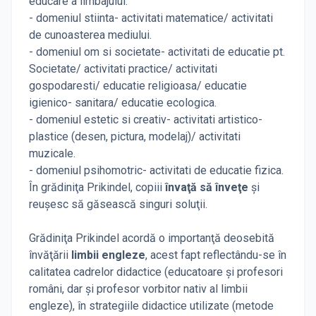
educare a limbajului.
- domeniul stiinta- activitati matematice/ activitati
de cunoasterea mediului.
- domeniul om si societate- activitati de educatie pt.
Societate/ activitati practice/ activitati
gospodaresti/ educatie religioasa/ educatie
igienico- sanitara/ educatie ecologica.
- domeniul estetic si creativ- activitati artistico-
plastice (desen, pictura, modelaj)/ activitati
muzicale.
- domeniul psihomotric- activitati de educatie fizica.
În grădiniţa Prikindel, copiii
învaţă să înveţe
şi
reuşesc să găsească singuri soluţii.
Grădiniţa Prikindel acordă o importanţă deosebită
învăţării
limbii engleze
, acest fapt reflectându-se în
calitatea cadrelor didactice (educatoare şi profesori
români, dar şi profesor vorbitor nativ al limbii
engleze), în strategiile didactice utilizate (metode