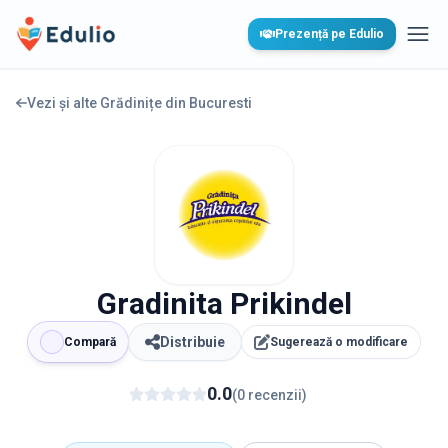
Edulio
Prezență pe Edulio
Desc
Vezi și alte Grădinițe din
Bucuresti
Gradinita Prikindel
Distribuie
Compară
Sugerează o modificare
0.0
(
0
recenzii
)