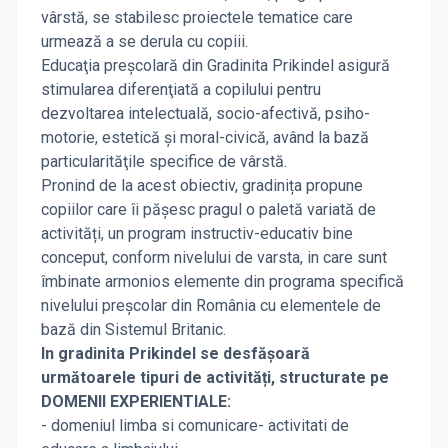
vârstă, se stabilesc proiectele tematice care
urmează a se derula cu copiii.
Educaţia preşcolară din Gradinita Prikindel asigură
stimularea diferenţiată a copilului pentru
dezvoltarea intelectuală, socio-afectivă, psiho-
motorie, estetică şi moral-civică, având la bază
particularităţile specifice de vârstă.
Pronind de la acest obiectiv, gradinița propune
copiilor care îi pășesc pragul o paletă variată de
activități, un program instructiv-educativ bine
conceput, conform nivelului de varsta, in care sunt
îmbinate armonios elemente din programa specifică
nivelului preșcolar din România cu elementele de
bază din Sistemul Britanic.
In gradinita Prikindel se desfășoară
următoarele tipuri de activități, structurate pe
DOMENII EXPERIENTIALE:
- domeniul limba si comunicare- activitati de