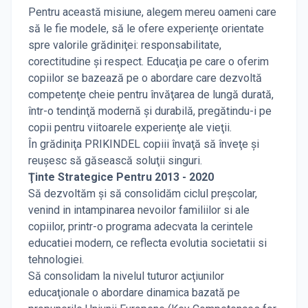
Pentru această misiune, alegem mereu oameni care
să le fie modele, să le ofere experienţe orientate
spre valorile grădiniţei: responsabilitate,
corectitudine şi respect. Educaţia pe care o oferim
copiilor se bazează pe o abordare care dezvoltă
competenţe cheie pentru învăţarea de lungă durată,
într-o tendinţă modernă şi durabilă, pregătindu-i pe
copii pentru viitoarele experienţe ale vieţii.
În grădiniţa PRIKINDEL copiii învaţă să înveţe şi
reuşesc să găsească soluţii singuri.
Ţinte Strategice Pentru 2013 - 2020
Să dezvoltăm şi să consolidăm ciclul preşcolar,
venind in intampinarea nevoilor familiilor si ale
copiilor, printr-o programa adecvata la cerintele
educatiei modern, ce reflecta evolutia societatii si
tehnologiei.
Să consolidam la nivelul tuturor acţiunilor
educaţionale o abordare dinamica bazată pe