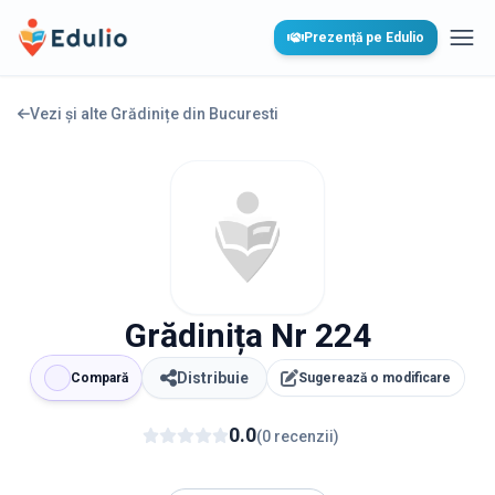
Edulio
Prezență pe Edulio
Desc
Vezi și alte Grădinițe din
Bucuresti
Grădinița Nr 224
Distribuie
Compară
Sugerează o modificare
0.0
(
0
recenzii
)