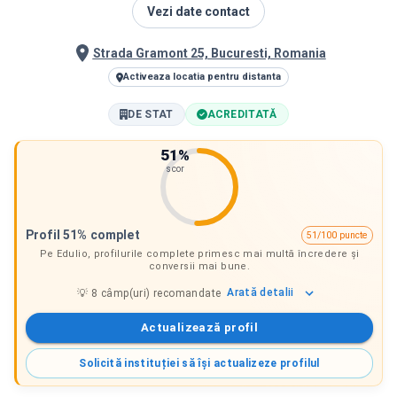
Vezi date contact
Strada Gramont 25, Bucuresti, Romania
Activeaza locatia pentru distanta
DE STAT
ACREDITATĂ
51
%
scor
Profil 51% complet
51/100 puncte
Pe Edulio, profilurile complete primesc mai multă încredere și
conversii mai bune.
Arată
detalii
💡
8
câmp(uri) recomandate
Actualizează profil
Solicită instituției să își actualizeze profilul