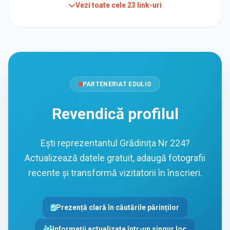
Vezi toate cele
23
link-uri
PARTENERIAT EDULIO
Revendică profilul
Ești reprezentantul Grădinița Nr 224?
Actualizează datele gratuit, adaugă fotografii
recente și transformă vizitatorii în înscrieri.
Prezență clară în căutările părinților
Informații actualizate într-un singur loc