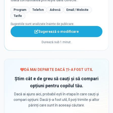
toată comunitatea primește date corecte.
Program
Telefon
Adresă
Email / Website
Tarife
Sugestiile sunt analizate înainte de publicare.
Sugerează o modificare
Durează sub 1 minut.
DĂ MAI DEPARTE DACĂ ȚI-A FOST UTIL
Știm cât e de greu să cauți și să compari
opțiuni pentru copilul tău.
Dacă ai ajuns aici, probabil ești în etapa în care cauți și
compari opțiuni. Dacă ți-a fost util, îl poți trimite și altor
părinți care sunt în aceeași căutare.