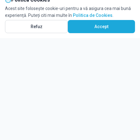
Acest site folosește cookie-uri pentru a vă asigura cea mai bună
experiență. Puteți citi mai multe în
Politica de Cookies
.
Refuz
Accept
Ghidul tău complet pentru educație.
Găsește locul potrivit pentru viitorul copilului tău.
Noutăți
Despre Edulio
Cum Funcționează Edulio
Pentru instituții
Termeni și condiții
Contact Edulio
Politica de Cookies
Setări cookies