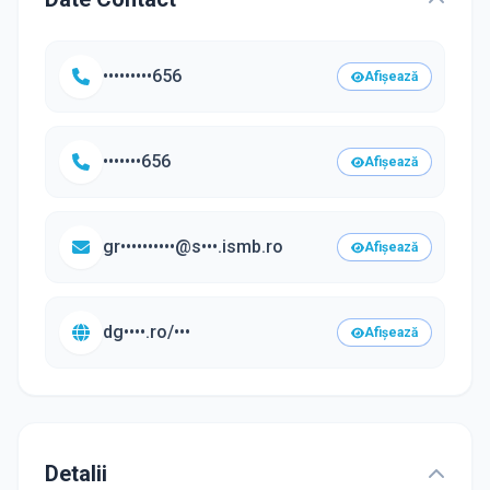
•••••••••656
Afișează
•••••••656
Afișează
gr••••••••••@s•••.ismb.ro
Afișează
dg••••.ro/•••
Afișează
Detalii