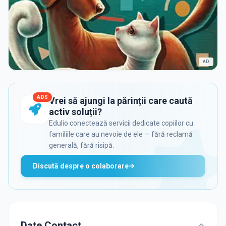
AD
ADS
Vrei să ajungi la părinții care caută
activ soluții?
Edulio conectează servicii dedicate copiilor cu
familiile care au nevoie de ele — fără reclamă
generală, fără risipă.
Discută despre o colaborare
Date Contact