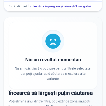
Nu există informații despre locuri libere
Ești instituție?
Înrolează-te în program și primești 3 luni gratuit
.
RECRUTARE
Nu există informații despre job-uri
PRIVAT / DE STAT
Toate
Private
De stat
Niciun rezultat momentan
Nu am găsit încă o potrivire pentru filtrele selectate,
dar poți ajusta rapid căutarea și explora alte
variante.
Toate Filtrele
METODOLOGIE, LIMBĂ, FACILITĂȚI
Încearcă să lărgești puțin căutarea
Resetează filtrele
Poți elimina unul dintre filtre, poți extinde zona sau poți