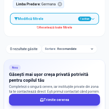
Limba Predare
:
Germana
Modifică filtrele
1
active
Resetează toate filtrele
TIP INSTITUȚIE
Creșe
0 rezultate găsite
Sortare:
ORAȘ / ZONĂ
Găsește lângă mine
Nou
Găsești mai ușor creșa privată potrivită
pentru copilul tău
Completezi o singură cerere, iar instituțiile private din zona
ta te contactează direct. Ești primul contactat când pornim.
Trimite cererea
DISPONIBILITATE