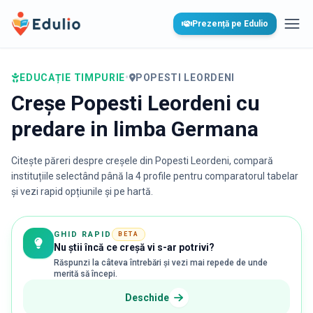
Edulio
Prezență pe Edulio
Desc
EDUCAȚIE TIMPURIE
•
POPESTI LEORDENI
Creșe Popesti Leordeni cu
predare in limba Germana
Citește păreri despre creșele din
Popesti Leordeni
, compară
instituțiile selectând până la 4 profile pentru comparatorul tabelar
și vezi rapid opțiunile și pe hartă.
GHID RAPID
BETA
Nu știi încă ce creșă vi s-ar potrivi?
Răspunzi la câteva întrebări și vezi mai repede de unde
merită să începi.
Deschide