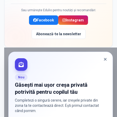
Sau urmărește Edulio pentru noutăți și recomandări:
Facebook
Instagram
Abonează-te la newsletter
PROMOVAT ÎN
POPESTI LEORDENI
ADS
Vrei să ajungi la părinții care
caută activ soluții?
Nou
Edulio conectează servicii dedicate copiilor
Găsești mai ușor creșa privată
cu familiile care au nevoie de ele — fără
potrivită pentru copilul tău
reclamă generală, fără risipă.
Completezi o singură cerere, iar creșele private din
Discută despre o colaborare
zona ta te contactează direct. Ești primul contactat
când pornim.