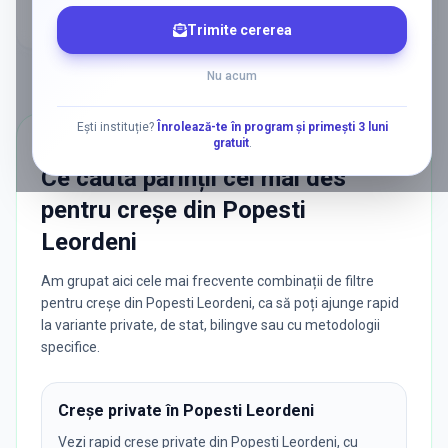
Trimite cererea
Nu acum
Ești instituție?
Înrolează-te în program și primești 3 luni
gratuit
.
CĂUTĂRI POPULARE
Ce caută părinții cel mai des
pentru
creșe
din
Popesti
Leordeni
Am grupat aici cele mai frecvente combinații de filtre
pentru creșe din Popesti Leordeni, ca să poți ajunge rapid
la variante private, de stat, bilingve sau cu metodologii
specifice.
Creșe private în Popesti Leordeni
Vezi rapid creșe private din Popesti Leordeni, cu