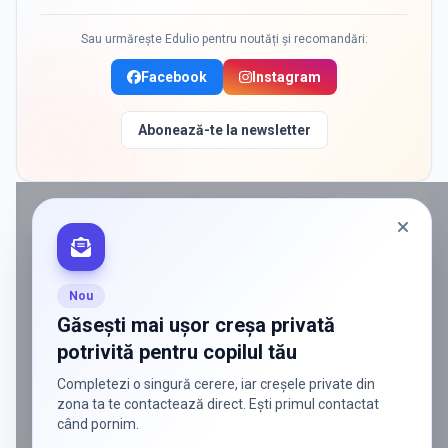
Sau urmărește Edulio pentru noutăți și recomandări:
Facebook
Instagram
Abonează-te la newsletter
PROMOVAT ÎN
POPESTI LEORDENI
ADS
Vrei să ajungi la părinții care
caută activ soluții?
Nou
Edulio conectează servicii dedicate copiilor
Găsești mai ușor creșa privată
cu familiile care au nevoie de ele — fără
potrivită pentru copilul tău
reclamă generală, fără risipă.
Completezi o singură cerere, iar creșele private din
Discută despre o colaborare
zona ta te contactează direct. Ești primul contactat
când pornim.