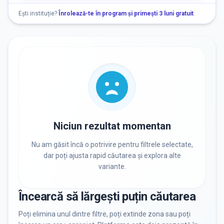
Nu există informații despre locuri libere
Ești instituție?
Înrolează-te în program și primești 3 luni gratuit
.
RECRUTARE
Nu există informații despre job-uri
PRIVAT / DE STAT
Toate
Private
De stat
Niciun rezultat momentan
Nu am găsit încă o potrivire pentru filtrele selectate,
dar poți ajusta rapid căutarea și explora alte
variante.
Toate Filtrele
METODOLOGIE, LIMBĂ, FACILITĂȚI
Încearcă să lărgești puțin căutarea
Resetează filtrele
Poți elimina unul dintre filtre, poți extinde zona sau poți