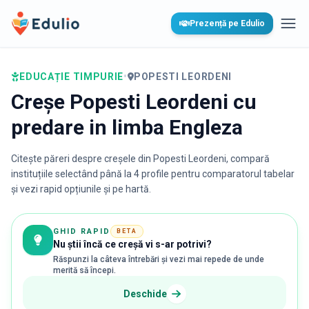
Edulio
Prezență pe Edulio
Desc
EDUCAȚIE TIMPURIE
•
POPESTI LEORDENI
Creșe Popesti Leordeni cu
predare in limba Engleza
Citește păreri despre creșele din
Popesti Leordeni
, compară
instituțiile selectând până la 4 profile pentru comparatorul tabelar
și vezi rapid opțiunile și pe hartă.
GHID RAPID
BETA
Nu știi încă ce creșă vi s-ar potrivi?
Răspunzi la câteva întrebări și vezi mai repede de unde
merită să începi.
Deschide