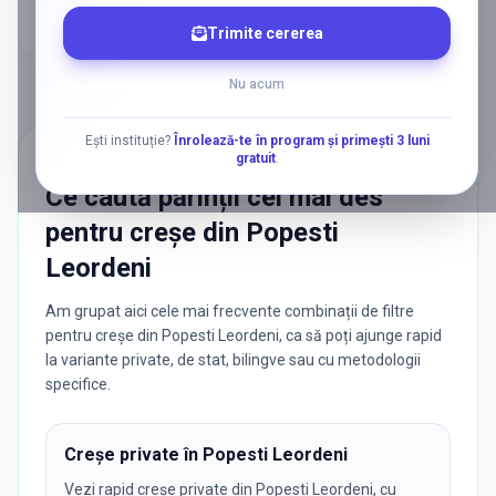
Trimite cererea
Nu acum
Ești instituție?
Înrolează-te în program și primești 3 luni
gratuit
.
CĂUTĂRI POPULARE
Ce caută părinții cel mai des
pentru
creșe
din
Popesti
Leordeni
Am grupat aici cele mai frecvente combinații de filtre
pentru creșe din Popesti Leordeni, ca să poți ajunge rapid
la variante private, de stat, bilingve sau cu metodologii
specifice.
Creșe private în Popesti Leordeni
Vezi rapid creșe private din Popesti Leordeni, cu