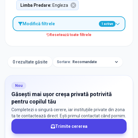
Limba Predare
:
Engleza
Modifică filtrele
1
active
Resetează toate filtrele
TIP INSTITUȚIE
Creșe
0 rezultate găsite
Sortare:
ORAȘ / ZONĂ
Găsește lângă mine
Nou
Găsești mai ușor creșa privată potrivită
pentru copilul tău
Completezi o singură cerere, iar instituțiile private din zona
ta te contactează direct. Ești primul contactat când pornim.
Trimite cererea
DISPONIBILITATE